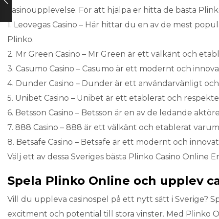
casinoupplevelse. För att hjälpa er hitta de bästa Plin
1. Leovegas Casino – Här hittar du en av de mest popul
Plinko.
2. Mr Green Casino – Mr Green är ett välkänt och eta
3. Casumo Casino – Casumo är ett modernt och innovativ
4. Dunder Casino – Dunder är ett användarvänligt och i
5. Unibet Casino – Unibet är ett etablerat och respek
6. Betsson Casino – Betsson är en av de ledande aktöre
7. 888 Casino – 888 är ett välkänt och etablerat var
8. Betsafe Casino – Betsafe är ett modernt och innovati
Välj ett av dessa Sveriges bästa Plinko Casino Online 
Spela Plinko Online och upplev cas
Vill du uppleva casinospel på ett nytt sätt i Sverige?
excitment och potential till stora vinster. Med Plinko 