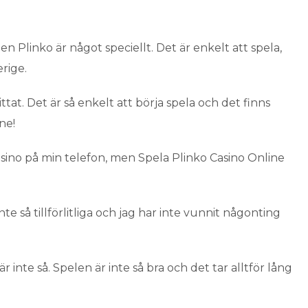
men Plinko är något speciellt. Det är enkelt att spela,
rige.
tat. Det är så enkelt att börja spela och det finns
ne!
 casino på min telefon, men Spela Plinko Casino Online
nte så tillförlitliga och jag har inte vunnit någonting
r inte så. Spelen är inte så bra och det tar alltför lång