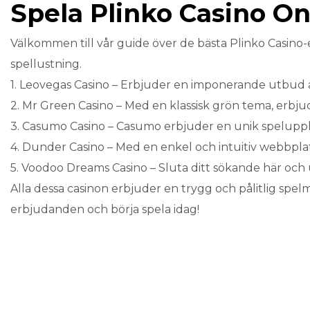
Spela Plinko Casino On
Välkommen till vår guide över de bästa Plinko Casino-
spellustning.
1. Leovegas Casino – Erbjuder en imponerande utbud a
2. Mr Green Casino – Med en klassisk grön tema, erbju
3. Casumo Casino – Casumo erbjuder en unik spelupplev
4. Dunder Casino – Med en enkel och intuitiv webbpla
5. Voodoo Dreams Casino – Sluta ditt sökande här oc
Alla dessa casinon erbjuder en trygg och pålitlig spelmi
erbjudanden och börja spela idag!