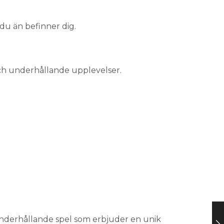
r du än befinner dig.
 och underhållande upplevelser.
underhållande spel som erbjuder en unik