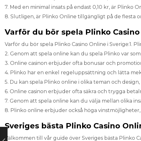
7. Med en minimal insats på endast 0,10 kr, är Plinko On
8. Slutligen, är Plinko Online tillgängligt på de flesta 
Varför du bör spela Plinko Casino
Varför du bör spela Plinko Casino Online i Sverige:1.
2. Genom att spela online kan du spela Plinko var som h
3. Online casinon erbjuder ofta bonusar och promotione
4. Plinko har en enkel regeluppsättning och lätta mekan
5. Du kan spela Plinko online i olika teman och design, 
6. Online casinon erbjuder ofta säkra och trygga betal
7. Genom att spela online kan du välja mellan olika ins
8. Plinko online erbjuder också höga vinstmöjligheter, 
Sveriges bästa Plinko Casino Onl
Välkommen till vår guide över Sveriges bästa Plinko 