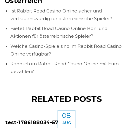
Österreich
Ist Rabbit Road Casino Online sicher und
vertrauenswürdig für österreichische Spieler?
Bietet Rabbit Road Casino Online Boni und
Aktionen für österreichische Spieler?
Welche Casino-Spiele sind im Rabbit Road Casino
Online verfügbar?
Kann ich im Rabbit Road Casino Online mit Euro
bezahlen?
RELATED POSTS
08
test-1786188034-5746
AUG