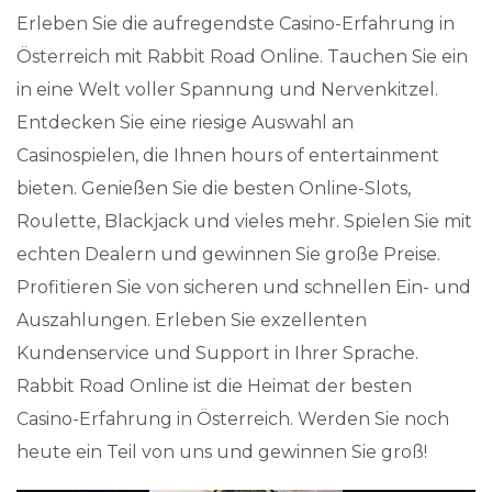
Erleben Sie die aufregendste Casino-Erfahrung in
Österreich mit Rabbit Road Online. Tauchen Sie ein
in eine Welt voller Spannung und Nervenkitzel.
Entdecken Sie eine riesige Auswahl an
Casinospielen, die Ihnen hours of entertainment
bieten. Genießen Sie die besten Online-Slots,
Roulette, Blackjack und vieles mehr. Spielen Sie mit
echten Dealern und gewinnen Sie große Preise.
Profitieren Sie von sicheren und schnellen Ein- und
Auszahlungen. Erleben Sie exzellenten
Kundenservice und Support in Ihrer Sprache.
Rabbit Road Online ist die Heimat der besten
Casino-Erfahrung in Österreich. Werden Sie noch
heute ein Teil von uns und gewinnen Sie groß!