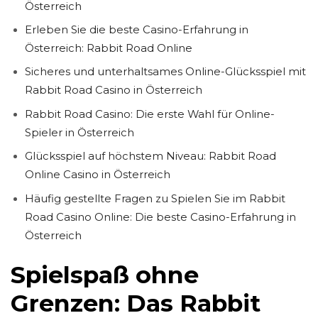
Österreich
Erleben Sie die beste Casino-Erfahrung in
Österreich: Rabbit Road Online
Sicheres und unterhaltsames Online-Glücksspiel mit
Rabbit Road Casino in Österreich
Rabbit Road Casino: Die erste Wahl für Online-
Spieler in Österreich
Glücksspiel auf höchstem Niveau: Rabbit Road
Online Casino in Österreich
Häufig gestellte Fragen zu Spielen Sie im Rabbit
Road Casino Online: Die beste Casino-Erfahrung in
Österreich
Spielspaß ohne
Grenzen: Das Rabbit