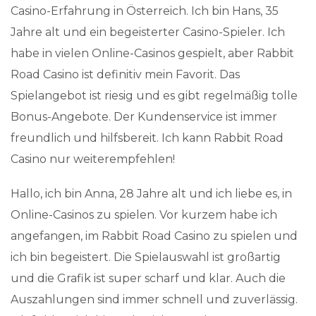
Casino-Erfahrung in Österreich. Ich bin Hans, 35
Jahre alt und ein begeisterter Casino-Spieler. Ich
habe in vielen Online-Casinos gespielt, aber Rabbit
Road Casino ist definitiv mein Favorit. Das
Spielangebot ist riesig und es gibt regelmäßig tolle
Bonus-Angebote. Der Kundenservice ist immer
freundlich und hilfsbereit. Ich kann Rabbit Road
Casino nur weiterempfehlen!
Hallo, ich bin Anna, 28 Jahre alt und ich liebe es, in
Online-Casinos zu spielen. Vor kurzem habe ich
angefangen, im Rabbit Road Casino zu spielen und
ich bin begeistert. Die Spielauswahl ist großartig
und die Grafik ist super scharf und klar. Auch die
Auszahlungen sind immer schnell und zuverlässig.