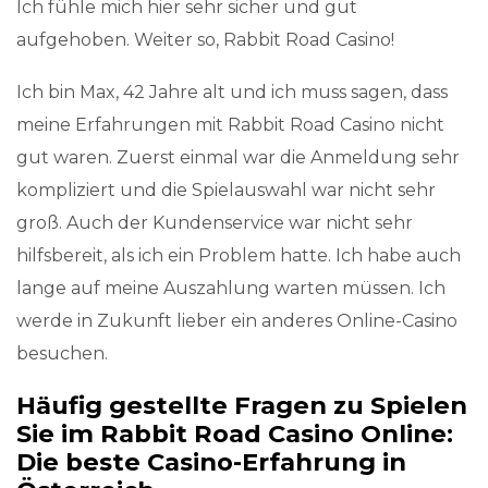
Ich fühle mich hier sehr sicher und gut
aufgehoben. Weiter so, Rabbit Road Casino!
Ich bin Max, 42 Jahre alt und ich muss sagen, dass
meine Erfahrungen mit Rabbit Road Casino nicht
gut waren. Zuerst einmal war die Anmeldung sehr
kompliziert und die Spielauswahl war nicht sehr
groß. Auch der Kundenservice war nicht sehr
hilfsbereit, als ich ein Problem hatte. Ich habe auch
lange auf meine Auszahlung warten müssen. Ich
werde in Zukunft lieber ein anderes Online-Casino
besuchen.
Häufig gestellte Fragen zu Spielen
Sie im Rabbit Road Casino Online:
Die beste Casino-Erfahrung in