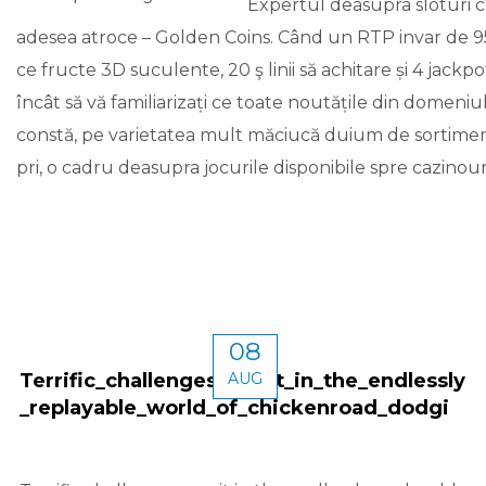
Expertul deasupra sloturi cl
adesea atroce – Golden Coins. Când un RTP invar de 95,
ce fructe 3D suculente, 20 ş linii să achitare și 4 jack
încât să vă familiarizați ce toate noutățile din domeniul 
constă, pe varietatea mult măciucă duium de sortiment 
pri, o cadru deasupra jocurile disponibile spre cazinouri
08
Terrific_challenges_await_in_the_endlessly
AUG
_replayable_world_of_chickenroad_dodgi