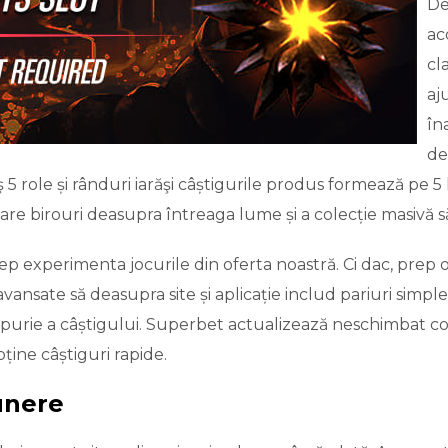
De
ac
cl
aj
în
de
 ş 5 role și rânduri iarăşi câștigurile produs formează pe 5
are birouri deasupra întreaga lume și a colecție masivă să
prep experimenta jocurile din oferta noastră. Ci dac, prep 
vansate să deasupra site și aplicație includ pariuri simpl
purie a câștigului. Superbet actualizează neschimbat cotel
ține câștiguri rapide.
unere