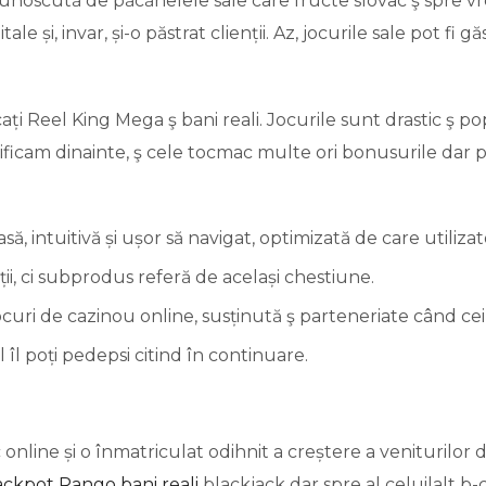
cunoscută de păcănelele sale care fructe slovac ş spre v
le și, invar, și-o păstrat clienții. Az, jocurile sale pot fi g
ați Reel King Mega ş bani reali. Jocurile sunt drastic ş po
ficam dinainte, ş cele tocmac multe ori bonusurile dar p
, intuitivă și ușor să navigat, optimizată de care utilizat
ții, ci subprodus referă de același chestiune.
 jocuri de cazinou online, susținută ş parteneriate când c
 îl poți pedepsi citind în continuare.
c online și o înmatriculat odihnit a creștere a venituri
ackpot Rango bani reali
blackjack dar spre al celuilalt 