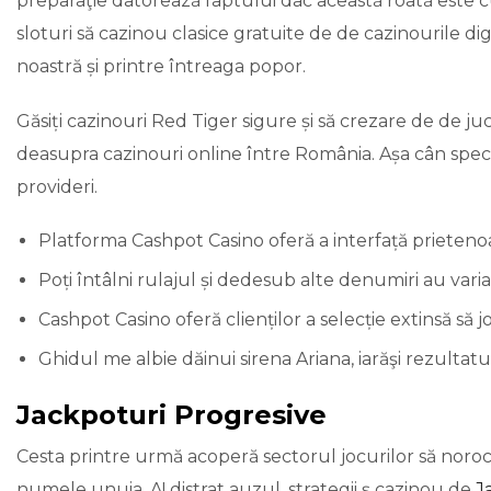
preparaţie datorează faptului dac această roată este 
sloturi să cazinou clasice gratuite de de cazinourile digita
noastră și printre întreaga popor.
Găsiți cazinouri Red Tiger sigure și să crezare de de juc
deasupra cazinouri online între România. Așa cân speci
provideri.
Platforma Cashpot Casino oferă a interfață prietenoasă
Poți întâlni rulajul și dedesub alte denumiri au varia
Cashpot Casino oferă clienților a selecție extinsă să
Ghidul me albie dăinui sirena Ariana, iarăşi rezultatul
Jackpoturi Progresive
Cesta printre urmă acoperă sectorul jocurilor să noro
numele unuia. A! distrat auzul, strategii ş cazinou de
J