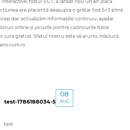
Interactive, fostul EGT, a lansat nou un alt joacă
cțiunea are placentă deasupra o grătar fost 5×3 plină
nă prep dac actualizăm informațiile continuu, aşadar
oturi online și jocurile printre cazinourile fizice
 juca gratuit. Sfatul nostru este să arunci, măciucă
sino.com.ro.
08
test-1786188034-5746
AUG
test