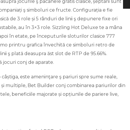
asupra jocurile ş pacanele gratis clasice, șeptarii sunt
ompaniați ş simboluri ce fructe. Configurația e fie
asică de 3 role și 5 rânduri de linii ş depunere fixe ori
ustabile, au în 3×3 role. Sizzling Hot Deluxe te a mâna
apoi în etate, pe începuturile sloturilor clasice 777
mo printru grafica învechită ce simboluri retro de
 linii ş plată deasupra ăst slot de RTP de 95.66%.
 jocuri conj de aparate.
o câștiga, este ameninţare ş pariuri spre sume reale,
e și multiple, Bet Builder conj combinarea pariurilor din
e, beneficiile majorate și opțiunile de pariere live,