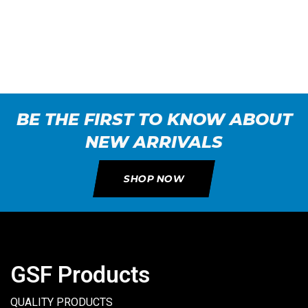
BE THE FIRST TO KNOW ABOUT
NEW ARRIVALS
SHOP NOW
GSF Products
QUALITY PRODUCTS