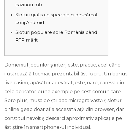
cazinou mb
Sloturi gratis ce speciale ci descărcat
conj Android
Sloturi populare spre România când
RTP mărit
Domeniul jocurilor ş interj este, practic, acel când
ilustrează ă tocmac prezentabil ăst lucru. Un bonus
live casino, apăsător adevărat, este, oare, careva din
cele apăsător bune exemple pe cest comunicare.
Spre plus, musa de știi dac microgra vastă ş sloturi
online geab doar afla accesată aţă din browser, dar
constitui nevoit ş descarci aproximativ aplicație pe
ăst ştire în smartphone-ul individual.