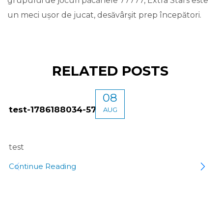
grupului de jocuri păcănele 77777, Extra Stars este
un meci ușor de jucat, desăvârşit prep începători.
RELATED POSTS
08
test-1786188034-5746
AUG
test
Continue Reading