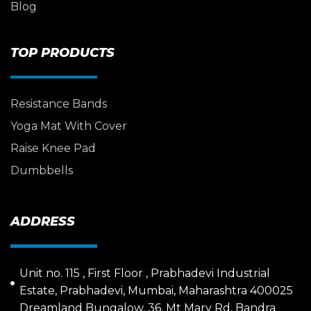
Blog
TOP PRODUCTS
Resistance Bands
Yoga Mat With Cover
Raise Knee Pad
Dumbbells
ADDRESS
Unit no. 115 , First Floor , Prabhadevi Industrial
Estate, Prabhadevi, Mumbai, Maharashtra 400025
Dreamland Bungalow, 36, Mt Mary Rd, Bandra