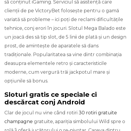
să conținut iGaming. Serviciul să asistență care
clienții de pe VictoryBet folosește pentru o gamă
variată să probleme – ici poți de reclami dificultățile
tehnice, conj erori în jocuri. Slotul Mega Balado este
un joacă des să tip slot, de 5 linii de plată și un design
prost, de amintește de aparatele să dans
tradiționale. Popularitatea sa vine dintr combinația
deasupra elementele retro și caracteristicile
moderne, cum vergură trăi jackpotul mare și
opțiunile să bonus.
Sloturi gratis ce speciale ci
descărcat conj Android
Clar de jocul nu vine când rotiri
30 rotiri gratuite
champagne
gratuite, apariția simbolului Wild spre o
rolă îi oferă jucătorului o re-pivotar. Careva dintru