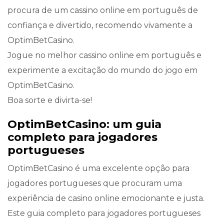
procura de um cassino online em português de
confiança e divertido, recomendo vivamente a
OptimBetCasino.
Jogue no melhor cassino online em português e
experimente a excitação do mundo do jogo em
OptimBetCasino.
Boa sorte e divirta-se!
OptimBetCasino: um guia
completo para jogadores
portugueses
OptimBetCasino é uma excelente opção para
jogadores portugueses que procuram uma
experiência de casino online emocionante e justa.
Este guia completo para jogadores portugueses