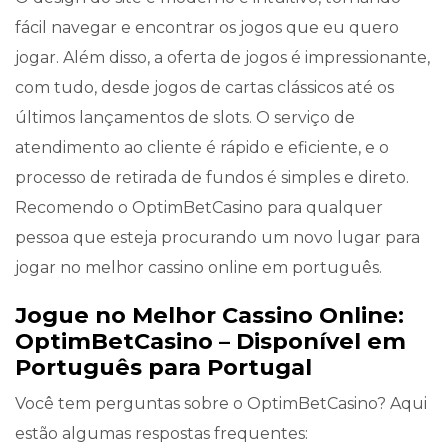
fácil navegar e encontrar os jogos que eu quero
jogar. Além disso, a oferta de jogos é impressionante,
com tudo, desde jogos de cartas clássicos até os
últimos lançamentos de slots. O serviço de
atendimento ao cliente é rápido e eficiente, e o
processo de retirada de fundos é simples e direto.
Recomendo o OptimBetCasino para qualquer
pessoa que esteja procurando um novo lugar para
jogar no melhor cassino online em português.
Jogue no Melhor Cassino Online:
OptimBetCasino – Disponível em
Português para Portugal
Você tem perguntas sobre o OptimBetCasino? Aqui
estão algumas respostas frequentes: