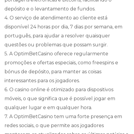
depósito e o levantamento de fundos.
4. O serviço de atendimento ao cliente está
disponível 24 horas por dia, 7 dias por semana, em
português, para ajudar a resolver quaisquer
questões ou problemas que possam surgir.
5. A OptimBetCasino oferece regularmente
promoções e ofertas especiais, como freespins e
bónus de depósito, para manter as coisas
interessantes para os jogadores.
6. O casino online é otimizado para dispositivos
móveis, o que significa que é possível jogar em
qualquer lugar e em qualquer hora.
7. A OptimBetCasino tem uma forte presença em
redes sociais, o que permite aos jogadores