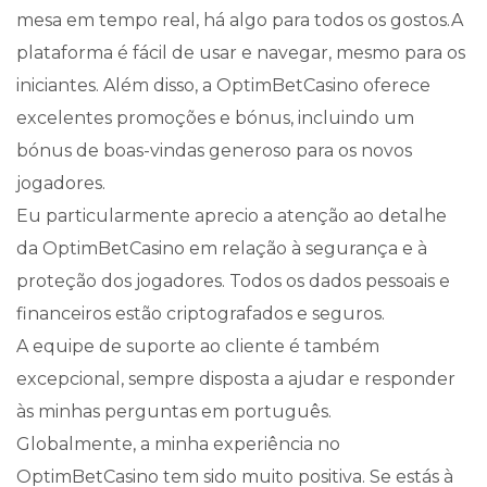
mesa em tempo real, há algo para todos os gostos.A
plataforma é fácil de usar e navegar, mesmo para os
iniciantes. Além disso, a OptimBetCasino oferece
excelentes promoções e bónus, incluindo um
bónus de boas-vindas generoso para os novos
jogadores.
Eu particularmente aprecio a atenção ao detalhe
da OptimBetCasino em relação à segurança e à
proteção dos jogadores. Todos os dados pessoais e
financeiros estão criptografados e seguros.
A equipe de suporte ao cliente é também
excepcional, sempre disposta a ajudar e responder
às minhas perguntas em português.
Globalmente, a minha experiência no
OptimBetCasino tem sido muito positiva. Se estás à