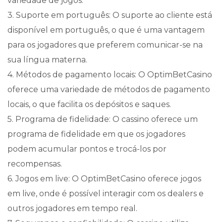
variedade de jogos.
3. Suporte em português: O suporte ao cliente está
disponível em português, o que é uma vantagem
para os jogadores que preferem comunicar-se na
sua língua materna.
4. Métodos de pagamento locais: O OptimBetCasino
oferece uma variedade de métodos de pagamento
locais, o que facilita os depósitos e saques.
5. Programa de fidelidade: O cassino oferece um
programa de fidelidade em que os jogadores
podem acumular pontos e trocá-los por
recompensas.
6. Jogos em live: O OptimBetCasino oferece jogos
em live, onde é possível interagir com os dealers e
outros jogadores em tempo real.