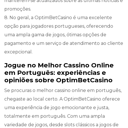
manterem-se atualizados sobre as últimas notícias e
promoções.
8. No geral, a OptimBetCasino é uma excelente
opção para jogadores portugueses, oferecendo
uma ampla gama de jogos, ótimas opções de
pagamento e um serviço de atendimento ao cliente
excepcional.
Jogue no Melhor Cassino Online
em Português: experiências e
opiniões sobre OptimBetCasino
Se procuras o melhor cassino online em português,
chegaste ao local certo. A OptimBetCasino oferece
uma experiência de jogo emocionante e justa,
totalmente em português. Com uma ampla
variedade de jogos, desde slots clássicos a jogos de