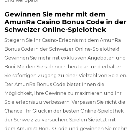
und viel Spaß!
Gewinnen Sie mehr mit dem
AmunRa Casino Bonus Code in der
Schweizer Online-Spielothek
Steigern Sie Ihr Casino-Erlebnis mit dem AmunRa
Bonus Code in der Schweizer Online-Spielothek!
Gewinnen Sie mehr mit exklusiven Angeboten und
Boni. Melden Sie sich noch heute an und erhalten
Sie sofortigen Zugang zu einer Vielzahl von Spielen.
Der AmunRa Bonus Code bietet Ihnen die
Möglichkeit, Ihre Gewinne zu maximieren und Ihr
Spielerlebnis zu verbessern. Verpassen Sie nicht die
Chance, Ihr Glück in der besten Online-Spielothek
der Schweiz zu versuchen. Spielen Sie jetzt mit
dem AmunRa Bonus Code und gewinnen Sie mehr!