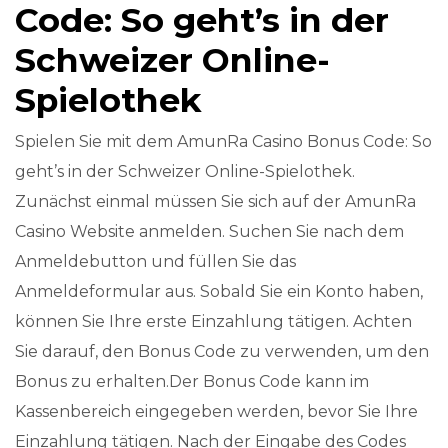
Code: So geht’s in der
Schweizer Online-
Spielothek
Spielen Sie mit dem AmunRa Casino Bonus Code: So
geht’s in der Schweizer Online-Spielothek.
Zunächst einmal müssen Sie sich auf der AmunRa
Casino Website anmelden. Suchen Sie nach dem
Anmeldebutton und füllen Sie das
Anmeldeformular aus. Sobald Sie ein Konto haben,
können Sie Ihre erste Einzahlung tätigen. Achten
Sie darauf, den Bonus Code zu verwenden, um den
Bonus zu erhalten.Der Bonus Code kann im
Kassenbereich eingegeben werden, bevor Sie Ihre
Einzahlung tätigen. Nach der Eingabe des Codes