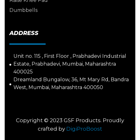
Raise Knee Pad
Dumbbells
ADDRESS
Unit no. 115 , First Floor , Prabhadevi Industrial
Estate, Prabhadevi, Mumbai, Maharashtra
400025
Dreamland Bungalow, 36, Mt Mary Rd, Bandra
West, Mumbai, Maharashtra 400050
Copyright © 2023 GSF Products. Proudly
crafted by
DigiProBoost