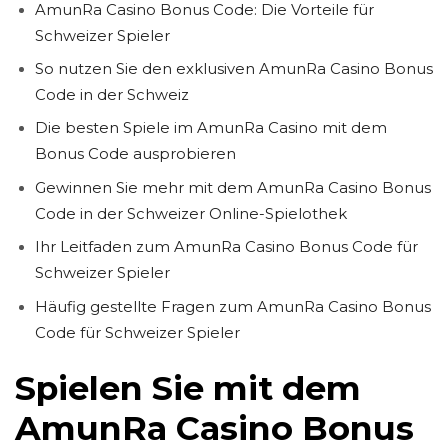
AmunRa Casino Bonus Code: Die Vorteile für
Schweizer Spieler
So nutzen Sie den exklusiven AmunRa Casino Bonus
Code in der Schweiz
Die besten Spiele im AmunRa Casino mit dem
Bonus Code ausprobieren
Gewinnen Sie mehr mit dem AmunRa Casino Bonus
Code in der Schweizer Online-Spielothek
Ihr Leitfaden zum AmunRa Casino Bonus Code für
Schweizer Spieler
Häufig gestellte Fragen zum AmunRa Casino Bonus
Code für Schweizer Spieler
Spielen Sie mit dem
AmunRa Casino Bonus