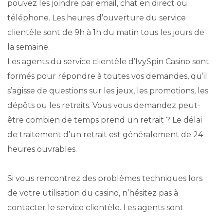
pouvez les joindre par email, chat en direct ou
téléphone. Les heures d’ouverture du service
clientèle sont de 9h à 1h du matin tous les jours de
la semaine.
Les agents du service clientèle d’IvySpin Casino sont
formés pour répondre à toutes vos demandes, qu’il
s’agisse de questions sur les jeux, les promotions, les
dépôts ou les retraits. Vous vous demandez peut-
être combien de temps prend un retrait ? Le délai
de traitement d’un retrait est généralement de 24
heures ouvrables.
Si vous rencontrez des problèmes techniques lors
de votre utilisation du casino, n’hésitez pas à
contacter le service clientèle. Les agents sont