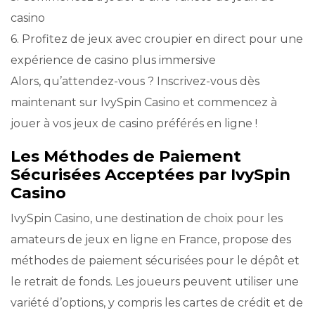
casino
6. Profitez de jeux avec croupier en direct pour une
expérience de casino plus immersive
Alors, qu’attendez-vous ? Inscrivez-vous dès
maintenant sur IvySpin Casino et commencez à
jouer à vos jeux de casino préférés en ligne !
Les Méthodes de Paiement
Sécurisées Acceptées par IvySpin
Casino
IvySpin Casino, une destination de choix pour les
amateurs de jeux en ligne en France, propose des
méthodes de paiement sécurisées pour le dépôt et
le retrait de fonds. Les joueurs peuvent utiliser une
variété d’options, y compris les cartes de crédit et de