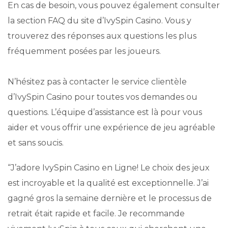
En cas de besoin, vous pouvez également consulter
la section FAQ du site d’IvySpin Casino. Vous y
trouverez des réponses aux questions les plus
fréquemment posées par les joueurs.
N’hésitez pas à contacter le service clientèle
d’IvySpin Casino pour toutes vos demandes ou
questions. L’équipe d’assistance est là pour vous
aider et vous offrir une expérience de jeu agréable
et sans soucis.
“J’adore IvySpin Casino en Ligne! Le choix des jeux
est incroyable et la qualité est exceptionnelle. J’ai
gagné gros la semaine dernière et le processus de
retrait était rapide et facile. Je recommande