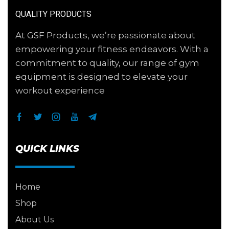
QUALITY PRODUCTS
At GSF Products, we’re passionate about
empowering your fitness endeavors. With a
commitment to quality, our range of gym
equipment is designed to elevate your
workout experience
QUICK LINKS
Home
Shop
About Us