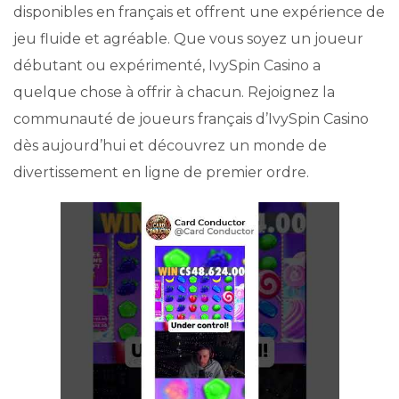
disponibles en français et offrent une expérience de
jeu fluide et agréable. Que vous soyez un joueur
débutant ou expérimenté, IvySpin Casino a
quelque chose à offrir à chacun. Rejoignez la
communauté de joueurs français d’IvySpin Casino
dès aujourd’hui et découvrez un monde de
divertissement en ligne de premier ordre.