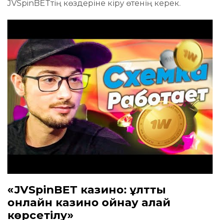
JVSpinBETтің көздеріне кіру өтенің керек.
«JVSpinBET казино: ұлттық
онлайн казино ойнау қалай
көрсетілу»