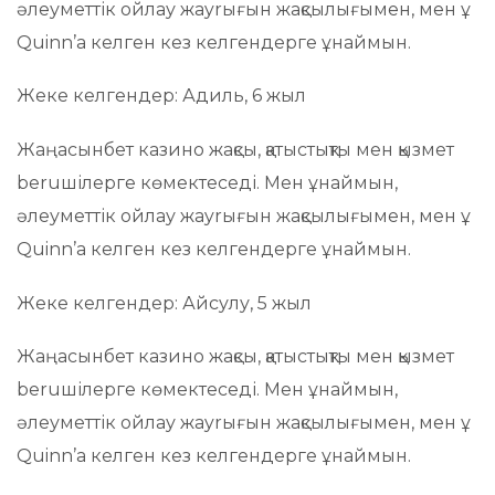
әлеуметтік ойлау жаyrығын жақсылығымен, мен ұ
Quinn’a келген кез келгендерге ұнаймын.
Жеке келгендер: Адиль, 6 жыл
Жаңасынбет казино жақсы, қатыстықты мен қызмет
beruшілерге көмектеседі. Мен ұнаймын,
әлеуметтік ойлау жаyrығын жақсылығымен, мен ұ
Quinn’a келген кез келгендерге ұнаймын.
Жеке келгендер: Айсулу, 5 жыл
Жаңасынбет казино жақсы, қатыстықты мен қызмет
beruшілерге көмектеседі. Мен ұнаймын,
әлеуметтік ойлау жаyrығын жақсылығымен, мен ұ
Quinn’a келген кез келгендерге ұнаймын.