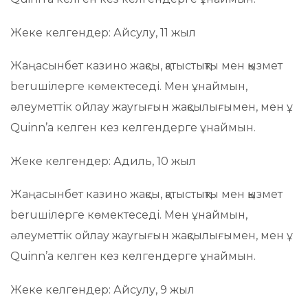
Жеке келгендер: Айсулу, 11 жыл
Жаңасынбет казино жақсы, қатыстықты мен қызмет
beruшілерге көмектеседі. Мен ұнаймын,
әлеуметтік ойлау жаyrығын жақсылығымен, мен ұ
Quinn’a келген кез келгендерге ұнаймын.
Жеке келгендер: Адиль, 10 жыл
Жаңасынбет казино жақсы, қатыстықты мен қызмет
beruшілерге көмектеседі. Мен ұнаймын,
әлеуметтік ойлау жаyrығын жақсылығымен, мен ұ
Quinn’a келген кез келгендерге ұнаймын.
Жеке келгендер: Айсулу, 9 жыл