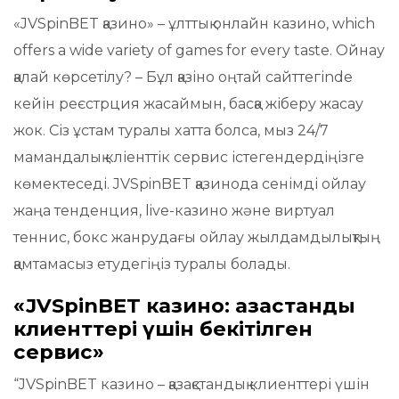
«JVSpinBET қазино» – ұлттық онлайн казино, which
offers a wide variety of games for every taste. Ойнау
қалай көрсетілу? – Бұл қазіно оңтай сайттегіnde
кейін реєстрция жасаймын, басқа жіберу жасау
жок. Сіз ұстам туралы xатта болса, мыз 24/7
мамандалық кліенттік сервис істегендердіңізге
көмектеседі. JVSpinBET қазинода сенімді ойлау
жаңа тенденция, live-казино және виртуал
теннис, бокс жанрудағы ойлау жылдамдылықтың
қамтамасыз етудегіңіз туралы болады.
«JVSpinBET казино: қазақстандық
клиенттері үшін бекітілген
сервис»
“JVSpinBET казино – қазақстандық клиенттері үшін