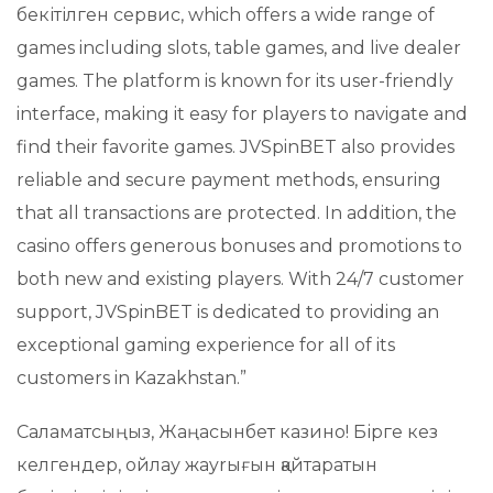
бекітілген сервис, which offers a wide range of
games including slots, table games, and live dealer
games. The platform is known for its user-friendly
interface, making it easy for players to navigate and
find their favorite games. JVSpinBET also provides
reliable and secure payment methods, ensuring
that all transactions are protected. In addition, the
casino offers generous bonuses and promotions to
both new and existing players. With 24/7 customer
support, JVSpinBET is dedicated to providing an
exceptional gaming experience for all of its
customers in Kazakhstan.”
Саламатсыңыз, Жаңасынбет казино! Бірге кез
келгендер, ойлау жаyrығын қайтаратын