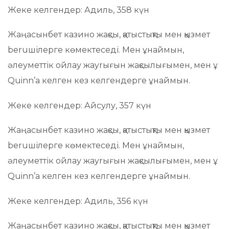
Жеке келгендер: Адиль, 358 күн
Жаңасынбет казино жақсы, қатыстықты мен қызмет
beruшілерге көмектеседі. Мен ұнаймын,
әлеуметтік ойлау жаyrығын жақсылығымен, мен ұ
Quinn’a келген кез келгендерге ұнаймын.
Жеке келгендер: Айсулу, 357 күн
Жаңасынбет казино жақсы, қатыстықты мен қызмет
beruшілерге көмектеседі. Мен ұнаймын,
әлеуметтік ойлау жаyrығын жақсылығымен, мен ұ
Quinn’a келген кез келгендерге ұнаймын.
Жеке келгендер: Адиль, 356 күн
Жаңасынбет казино жақсы, қатыстықты мен қызмет