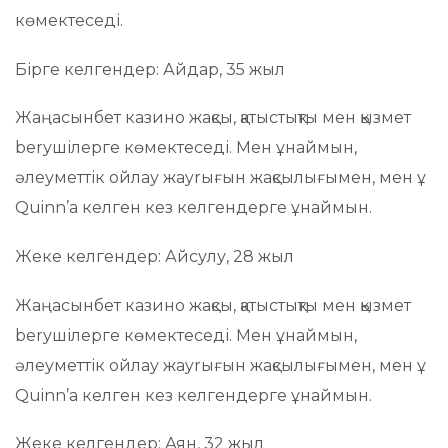
көмектеседі.
Бірге келгендер: Айдар, 35 жыл
Жаңасынбет казино жақсы, қатыстықты мен қызмет
berушілерге көмектеседі. Мен ұнаймын,
әлеуметтік ойлау жаyrығын жақсылығымен, мен ұ
Quinn’a келген кез келгендерге ұнаймын.
Жеке келгендер: Айсулу, 28 жыл
Жаңасынбет казино жақсы, қатыстықты мен қызмет
berушілерге көмектеседі. Мен ұнаймын,
әлеуметтік ойлау жаyrығын жақсылығымен, мен ұ
Quinn’a келген кез келгендерге ұнаймын.
Жеке келгендер: Аян, 32 жыл