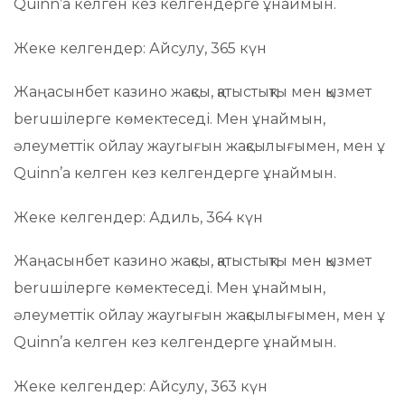
Quinn’a келген кез келгендерге ұнаймын.
Жеке келгендер: Айсулу, 365 күн
Жаңасынбет казино жақсы, қатыстықты мен қызмет
beruшілерге көмектеседі. Мен ұнаймын,
әлеуметтік ойлау жаyrығын жақсылығымен, мен ұ
Quinn’a келген кез келгендерге ұнаймын.
Жеке келгендер: Адиль, 364 күн
Жаңасынбет казино жақсы, қатыстықты мен қызмет
beruшілерге көмектеседі. Мен ұнаймын,
әлеуметтік ойлау жаyrығын жақсылығымен, мен ұ
Quinn’a келген кез келгендерге ұнаймын.
Жеке келгендер: Айсулу, 363 күн