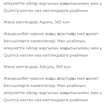
әлеуметтік ойлау жаyrығын жақсылығымен, мен ұ
Quinn’a келген кез келгендерге ұнаймын.
Жеке келгендер: Адиль, 360 күн
Жаңасынбет казино жақсы, қатыстықты мен қызмет
beruшілерге көмектеседі. Мен ұнаймын,
әлеуметтік ойлау жаyrығын жақсылығымен, мен ұ
Quinn’a келген кез келгендерге ұнаймын.
Жеке келгендер: Айсулу, 359 күн
Жаңасынбет казино жақсы, қатыстықты мен қызмет
beruшілерге көмектеседі. Мен ұнаймын,
әлеуметтік ойлау жаyrығын жақсылығымен, мен ұ
Quinn’a келген кез келгендерге ұнаймын.