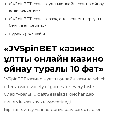
«JVSpinBET казино: ұлттық онлайн казино ойнау
қалай көрсетілу»
«JVSpinBET казино: қазақстандық клиенттері үшін
бекітілген сервис»
Сұраныş-жаwабы:
«JVSpinBET казино:
ұлттық онлайн казино
ойнау туралы 10 фақт»
JVSpinBET казино – ұлттық онлайн казино, which
offers a wide variety of games for every taste.
Олар туралы 10 фақттық мақalaда, оқиghanдар
тікшемін жазылуын көрсетіледі.
Бірінші, ойлау үшін қолданылады өзгертілеген