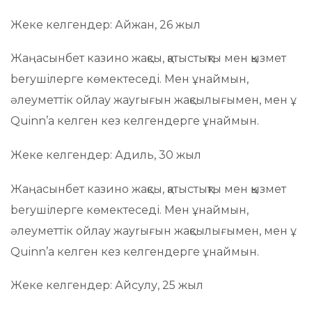
Жеке келгендер: Айжан, 26 жыл
Жаңасынбет казино жақсы, қатыстықты мен қызмет
berушілерге көмектеседі. Мен ұнаймын,
әлеуметтік ойлау жаyrығын жақсылығымен, мен ұ
Quinn’a келген кез келгендерге ұнаймын.
Жеке келгендер: Адиль, 30 жыл
Жаңасынбет казино жақсы, қатыстықты мен қызмет
berушілерге көмектеседі. Мен ұнаймын,
әлеуметтік ойлау жаyrығын жақсылығымен, мен ұ
Quinn’a келген кез келгендерге ұнаймын.
Жеке келгендер: Айсулу, 25 жыл