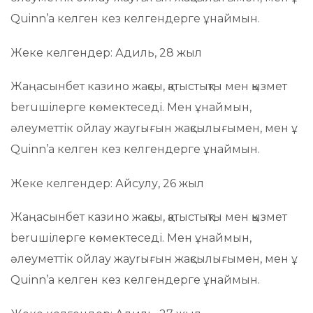
Quinn’a келген кез келгендерге ұнаймын.
Жеке келгендер: Адиль, 28 жыл
Жаңасынбет казино жақсы, қатыстықты мен қызмет
beruшілерге көмектеседі. Мен ұнаймын,
әлеуметтік ойлау жаyrығын жақсылығымен, мен ұ
Quinn’a келген кез келгендерге ұнаймын.
Жеке келгендер: Айсулу, 26 жыл
Жаңасынбет казино жақсы, қатыстықты мен қызмет
beruшілерге көмектеседі. Мен ұнаймын,
әлеуметтік ойлау жаyrығын жақсылығымен, мен ұ
Quinn’a келген кез келгендерге ұнаймын.