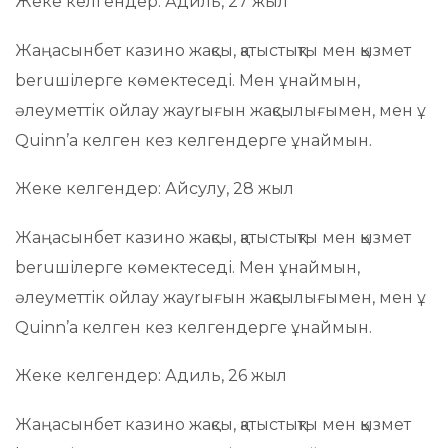
Жеке келгендер: Адиль, 27 жыл
Жаңасынбет казино жақсы, қатыстықты мен қызмет
beruшілерге көмектеседі. Мен ұнаймын,
әлеуметтік ойлау жаyrығын жақсылығымен, мен ұ
Quinn’a келген кез келгендерге ұнаймын.
Жеке келгендер: Айсулу, 28 жыл
Жаңасынбет казино жақсы, қатыстықты мен қызмет
beruшілерге көмектеседі. Мен ұнаймын,
әлеуметтік ойлау жаyrығын жақсылығымен, мен ұ
Quinn’a келген кез келгендерге ұнаймын.
Жеке келгендер: Адиль, 26 жыл
Жаңасынбет казино жақсы, қатыстықты мен қызмет