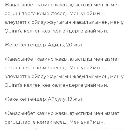
Жаңасынбет казино жақсы, қатыстықты мен қызмет
beruшілерге көмектеседі. Мен ұнаймын,
әлеуметтік ойлау жаyrығын жақсылығымен, мен ұ
Quinn’a келген кез келгендерге ұнаймын.
Жеке келгендер: Адиль, 20 жыл
Жаңасынбет казино жақсы, қатыстықты мен қызмет
beruшілерге көмектеседі. Мен ұнаймын,
әлеуметтік ойлау жаyrығын жақсылығымен, мен ұ
Quinn’a келген кез келгендерге ұнаймын.
Жеке келгендер: Айсулу, 19 жыл
Жаңасынбет казино жақсы, қатыстықты мен қызмет
beruшілерге көмектеседі. Мен ұнаймын,