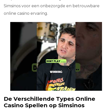
Simsinos voor een onbezorgde en betrouwbare
online casino ervaring.
De Verschillende Types Online
Casino Spellen op Simsinos