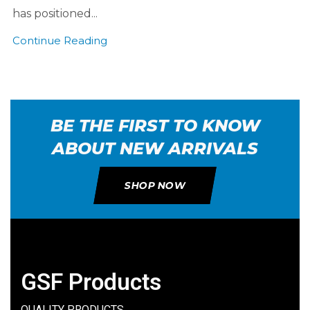
has positioned...
Continue Reading
BE THE FIRST TO KNOW
ABOUT NEW ARRIVALS
SHOP NOW
GSF Products
QUALITY PRODUCTS