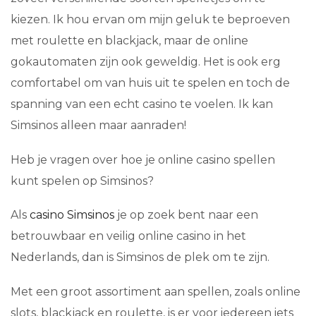
kiezen. Ik hou ervan om mijn geluk te beproeven
met roulette en blackjack, maar de online
gokautomaten zijn ook geweldig. Het is ook erg
comfortabel om van huis uit te spelen en toch de
spanning van een echt casino te voelen. Ik kan
Simsinos alleen maar aanraden!
Heb je vragen over hoe je online casino spellen
kunt spelen op Simsinos?
Als
casino Simsinos
je op zoek bent naar een
betrouwbaar en veilig online casino in het
Nederlands, dan is Simsinos de plek om te zijn.
Met een groot assortiment aan spellen, zoals online
slots, blackjack en roulette, is er voor iedereen iets