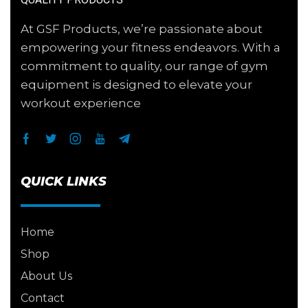
At GSF Products, we’re passionate about
empowering your fitness endeavors. With a
commitment to quality, our range of gym
equipment is designed to elevate your
workout experience
QUICK LINKS
Home
Shop
About Us
Contact