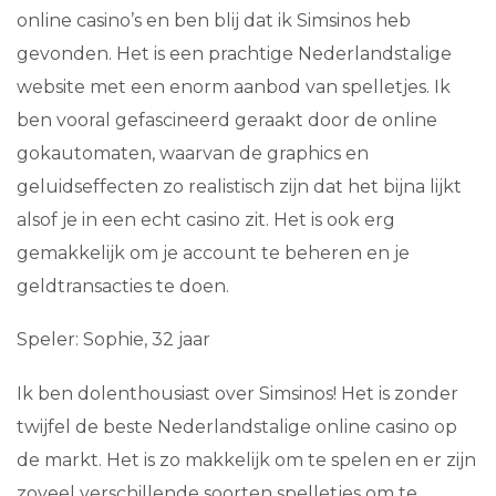
online casino’s en ben blij dat ik Simsinos heb
gevonden. Het is een prachtige Nederlandstalige
website met een enorm aanbod van spelletjes. Ik
ben vooral gefascineerd geraakt door de online
gokautomaten, waarvan de graphics en
geluidseffecten zo realistisch zijn dat het bijna lijkt
alsof je in een echt casino zit. Het is ook erg
gemakkelijk om je account te beheren en je
geldtransacties te doen.
Speler: Sophie, 32 jaar
Ik ben dolenthousiast over Simsinos! Het is zonder
twijfel de beste Nederlandstalige online casino op
de markt. Het is zo makkelijk om te spelen en er zijn
zoveel verschillende soorten spelletjes om te