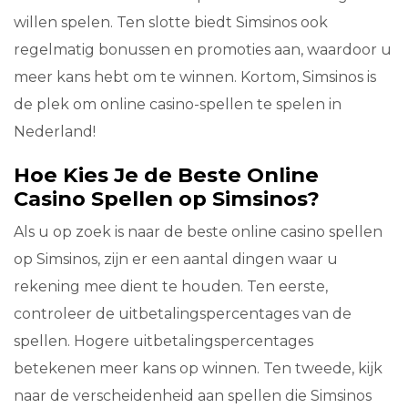
willen spelen. Ten slotte biedt Simsinos ook
regelmatig bonussen en promoties aan, waardoor u
meer kans hebt om te winnen. Kortom, Simsinos is
de plek om online casino-spellen te spelen in
Nederland!
Hoe Kies Je de Beste Online
Casino Spellen op Simsinos?
Als u op zoek is naar de beste online casino spellen
op Simsinos, zijn er een aantal dingen waar u
rekening mee dient te houden. Ten eerste,
controleer de uitbetalingspercentages van de
spellen. Hogere uitbetalingspercentages
betekenen meer kans op winnen. Ten tweede, kijk
naar de verscheidenheid aan spellen die Simsinos