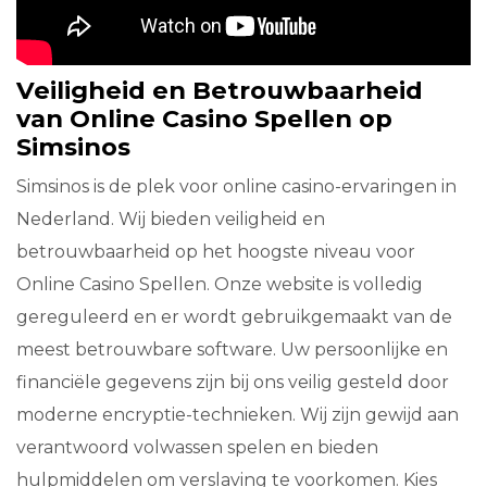
Veiligheid en Betrouwbaarheid
van Online Casino Spellen op
Simsinos
Simsinos is de plek voor online casino-ervaringen in
Nederland. Wij bieden veiligheid en
betrouwbaarheid op het hoogste niveau voor
Online Casino Spellen. Onze website is volledig
gereguleerd en er wordt gebruikgemaakt van de
meest betrouwbare software. Uw persoonlijke en
financiële gegevens zijn bij ons veilig gesteld door
moderne encryptie-technieken. Wij zijn gewijd aan
verantwoord volwassen spelen en bieden
hulpmiddelen om verslaving te voorkomen. Kies