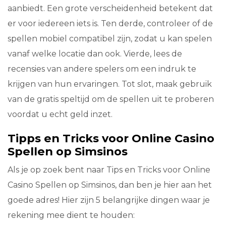
aanbiedt. Een grote verscheidenheid betekent dat
er voor iedereen iets is. Ten derde, controleer of de
spellen mobiel compatibel zijn, zodat u kan spelen
vanaf welke locatie dan ook. Vierde, lees de
recensies van andere spelers om een indruk te
krijgen van hun ervaringen. Tot slot, maak gebruik
van de gratis speltijd om de spellen uit te proberen
voordat u echt geld inzet.
Tipps en Tricks voor Online Casino
Spellen op Simsinos
Als je op zoek bent naar Tips en Tricks voor Online
Casino Spellen op Simsinos, dan ben je hier aan het
goede adres! Hier zijn 5 belangrijke dingen waar je
rekening mee dient te houden: