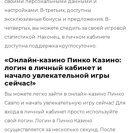
своими персональными данными и
настройками. В-третьих, доступны
эксклюзивные бонусы и предложения. В-
четвертых, вы можете следить за своей игровой
статистикой. Наконец, в личном кабинете
доступна поддержка круглосуточно.
«Онлайн-казино Пинко Казино:
логин в личный кабинет и
начало увлекательной игры
сейчас!»
Вы можете легко зайти в онлайн-казино Пинко
Casino и начать увлекательную игру сейчас! Для
входа в личный кабинет просто используйте
свой логин. Логин в Пинко Казино
осуществляется за несколько секунд. После