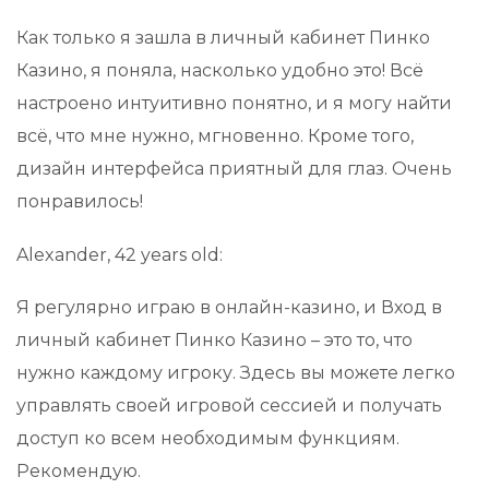
Как только я зашла в личный кабинет Пинко
Казино, я поняла, насколько удобно это! Всё
настроено интуитивно понятно, и я могу найти
всё, что мне нужно, мгновенно. Кроме того,
дизайн интерфейса приятный для глаз. Очень
понравилось!
Alexander, 42 years old:
Я регулярно играю в онлайн-казино, и Вход в
личный кабинет Пинко Казино – это то, что
нужно каждому игроку. Здесь вы можете легко
управлять своей игровой сессией и получать
доступ ко всем необходимым функциям.
Рекомендую.