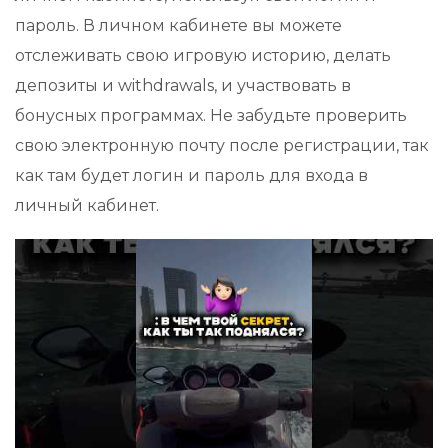
пароль. В личном кабинете вы можете
отслеживать свою игровую историю, делать
депозиты и withdrawals, и участвовать в
бонусных программах. Не забудьте проверить
свою электронную почту после регистрации, так
как там будет логин и пароль для входа в
личный кабинет.