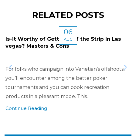
RELATED POSTS
06
Is-it Worthy of Getting Off the Strip In Las
AUG
vegas? Masters & Cons
For folks who campaign into Venetian’s offshoots,
you’ll encounter among the better poker
tournaments and you can book recreation
products in a pleasant mode. This...
Continue Reading