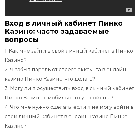
Вход в личный кабинет Пинко
Казино: часто задаваемые
вопросы
1. Как мне зайти в свой личный кабинет в Пинко
Казино?
2. Я забыл пароль от своего аккаунта в онлайн-
казино Пинко Казино, что делать?
3. Могу ли я осуществить вход в личный кабинет
Пинко Казино с мобильного устройства?
4. Что мне нужно сделать, если я не могу войти в
свой личный кабинет в онлайн-казино Пинко
Казино?