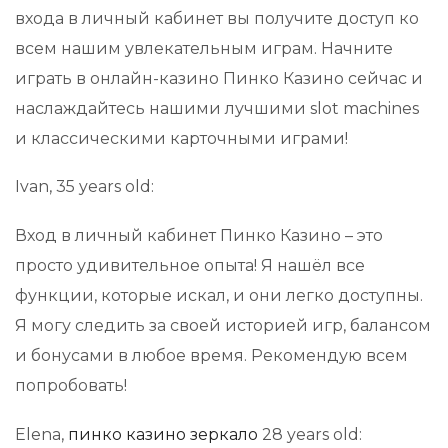
входа в личный кабинет вы получите доступ ко
всем нашим увлекательным играм. Начните
играть в онлайн-казино Пинко Казино сейчас и
наслаждайтесь нашими лучшими slot machines
и классическими карточными играми!
Ivan, 35 years old:
Вход в личный кабинет Пинко Казино – это
просто удивительное опыта! Я нашёл все
функции, которые искал, и они легко доступны.
Я могу следить за своей историей игр, балансом
и бонусами в любое время. Рекомендую всем
попробовать!
Elena,
пинко казино зеркало
28 years old: