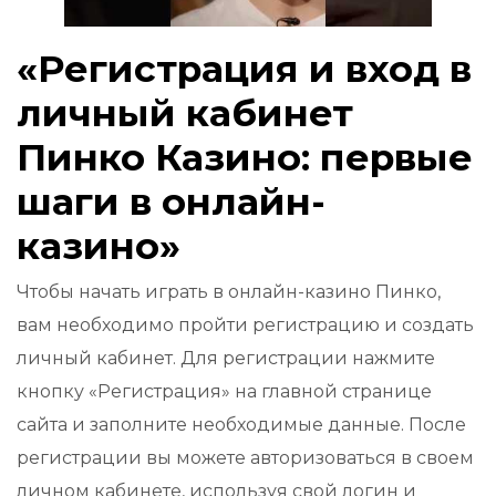
«Регистрация и вход в
личный кабинет
Пинко Казино: первые
шаги в онлайн-
казино»
Чтобы начать играть в онлайн-казино Пинко,
вам необходимо пройти регистрацию и создать
личный кабинет. Для регистрации нажмите
кнопку «Регистрация» на главной странице
сайта и заполните необходимые данные. После
регистрации вы можете авторизоваться в своем
личном кабинете, используя свой логин и