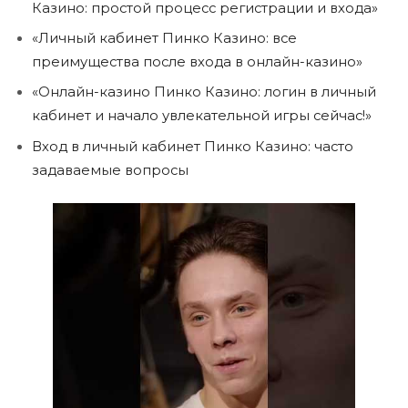
Казино: простой процесс регистрации и входа»
«Личный кабинет Пинко Казино: все
преимущества после входа в онлайн-казино»
«Онлайн-казино Пинко Казино: логин в личный
кабинет и начало увлекательной игры сейчас!»
Вход в личный кабинет Пинко Казино: часто
задаваемые вопросы