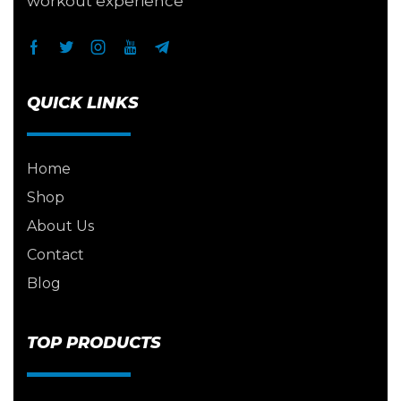
workout experience
QUICK LINKS
Home
Shop
About Us
Contact
Blog
TOP PRODUCTS