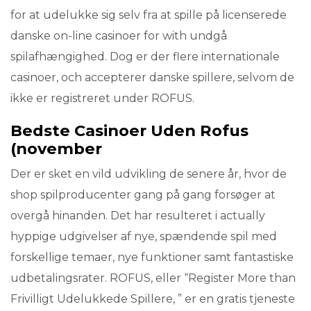
for at udelukke sig selv fra at spille på licenserede
danske on-line casinoer for with undgå
spilafhængighed. Dog er der flere internationale
casinoer, och accepterer danske spillere, selvom de
ikke er registreret under ROFUS.
Bedste Casinoer Uden Rofus
(november
Der er sket en vild udvikling de senere år, hvor de
shop spilproducenter gang på gang forsøger at
overgå hinanden. Det har resulteret i actually
hyppige udgivelser af nye, spændende spil med
forskellige temaer, nye funktioner samt fantastiske
udbetalingsrater. ROFUS, eller “Register More than
Frivilligt Udelukkede Spillere, ” er en gratis tjeneste