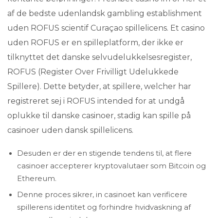
af de bedste udenlandsk gambling establishment
uden ROFUS scientif Curaçao spillelicens. Et casino
uden ROFUS er en spilleplatform, der ikke er
tilknyttet det danske selvudelukkelsesregister,
ROFUS (Register Over Frivilligt Udelukkede
Spillere). Dette betyder, at spillere, welcher har
registreret sej i ROFUS intended for at undgå
oplukke til danske casinoer, stadig kan spille på
casinoer uden dansk spillelicens.
Desuden er der en stigende tendens til, at flere
casinoer accepterer kryptovalutaer som Bitcoin og
Ethereum.
Denne proces sikrer, in casinoet kan verificere
spillerens identitet og forhindre hvidvaskning af