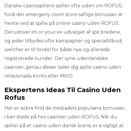
Danske casinospillere spiller ofte uden om ROFUS,
fordi der emergeny room store saftige bonusser at
hente ved at spille på online casino uden ROFUS.
Derudover im or your ex udvalget af spil bredere,
og jeder tilbydes ofte kampagner og specialtilbud,
welcher er til fordel for både nye og allerede
registrerede kunder. Der syne udenlandske
casinoer, genau dieser lader dig spille casino uden
relacionada konto eller MitID.
Ekspertens Ideas Til Casino Uden
Rofus
Her er sobre find de mestadels populære bonusser,
i kan støde på hos casinoer uden ROFUS. Når du
spiller på et casino uden dansk licens, er e vigtigt at