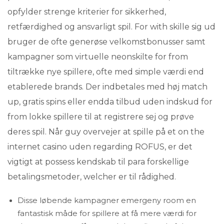
opfylder strenge kriterier for sikkerhed,
retfærdighed og ansvarligt spil. For with skille sig ud
bruger de ofte generøse velkomstbonusser samt
kampagner som virtuelle neonskilte for from
tiltrække nye spillere, ofte med simple værdi end
etablerede brands. Der indbetales med høj match
up, gratis spins eller endda tilbud uden indskud for
from lokke spillere til at registrere sej og prøve
deres spil. Når guy overvejer at spille på et on the
internet casino uden regarding ROFUS, er det
vigtigt at possess kendskab til para forskellige
betalingsmetoder, welcher er til rådighed.
Disse løbende kampagner emergeny room en
fantastisk måde for spillere at få mere værdi for