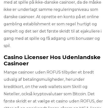
med at spille på ikke-danske casinoer, da de måske
ikke er underlagt samme reguleringsniveau som
danske casinoer. At oprette en konto på et online
gambling establishment er som regel hurtigt og
simpelt og det ser det første skridt til at ejakuliere i
gang med at spille og få adgang unti bonusser og
spil.
Casino Licenser Hos Udenlandske
Casinoer
Mange casinoer uden ROFUS tilbyder et bredt
udvalg af betalingsmuligheder, herunder
kreditkort, on the web wallets som Skrill og
Neteller, också kryptovalutaer som Bitcoin. Det
første skridt er at vælge et casino uden ROFUS, der