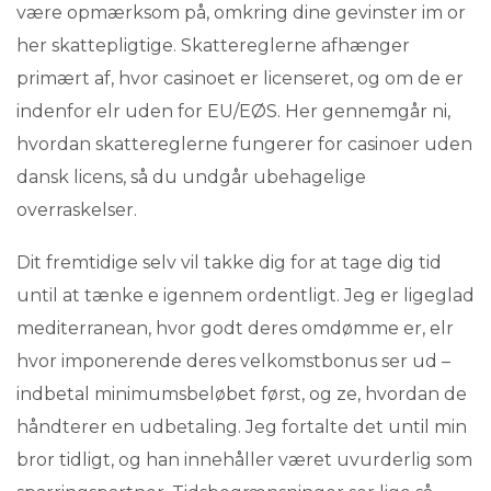
være opmærksom på, omkring dine gevinster im or
her skattepligtige. Skattereglerne afhænger
primært af, hvor casinoet er licenseret, og om de er
indenfor elr uden for EU/EØS. Her gennemgår ni,
hvordan skattereglerne fungerer for casinoer uden
dansk licens, så du undgår ubehagelige
overraskelser.
Dit fremtidige selv vil takke dig for at tage dig tid
until at tænke e igennem ordentligt. Jeg er ligeglad
mediterranean, hvor godt deres omdømme er, elr
hvor imponerende deres velkomstbonus ser ud –
indbetal minimumsbeløbet først, og ze, hvordan de
håndterer en udbetaling. Jeg fortalte det until min
bror tidligt, og han innehåller været uvurderlig som