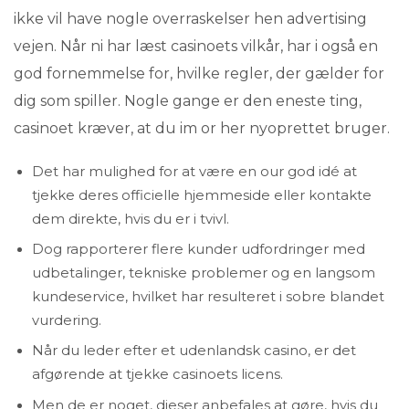
ikke vil have nogle overraskelser hen advertising
vejen. Når ni har læst casinoets vilkår, har i også en
god fornemmelse for, hvilke regler, der gælder for
dig som spiller. Nogle gange er den eneste ting,
casinoet kræver, at du im or her nyoprettet bruger.
Det har mulighed for at være en our god idé at
tjekke deres officielle hjemmeside eller kontakte
dem direkte, hvis du er i tvivl.
Dog rapporterer flere kunder udfordringer med
udbetalinger, tekniske problemer og en langsom
kundeservice, hvilket har resulteret i sobre blandet
vurdering.
Når du leder efter et udenlandsk casino, er det
afgørende at tjekke casinoets licens.
Men de er noget, dieser anbefales at gøre, hvis du