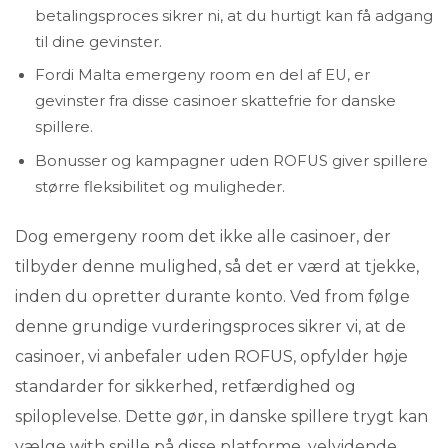
betalingsproces sikrer ni, at du hurtigt kan få adgang
til dine gevinster.
Fordi Malta emergeny room en del af EU, er
gevinster fra disse casinoer skattefrie for danske
spillere.
Bonusser og kampagner uden ROFUS giver spillere
større fleksibilitet og muligheder.
Dog emergeny room det ikke alle casinoer, der
tilbyder denne mulighed, så det er værd at tjekke,
inden du opretter durante konto. Ved from følge
denne grundige vurderingsproces sikrer vi, at de
casinoer, vi anbefaler uden ROFUS, opfylder høje
standarder for sikkerhed, retfærdighed og
spiloplevelse. Dette gør, in danske spillere trygt kan
vælge with spille på disse platforme, velvidende