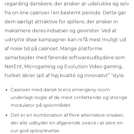
regarding danskere, der ønsker at udelukke sig selv
fra on-line casinoer i en bestemt periode. Dette gør
dem særligt attraktive for spillere, der ønsker in
maksimere deres indsatser og gevinster. Ved at
udnytte disse kampagner kan ni få mest muligt ud
af noise tid på casinoet. Mange platforme
samarbejder med førende softwareudbydere som
NetEnt, Microgaming og Evolution Video gaming,
hvilket sikrer spil af høj kvalité og innovativt” “style.
Casinoer med dansk licens emergeny room
underlagt nogle af de mest omfattende og strenge
modulator på spilområdet.
Det er en kombination af flere alternative orsaker,
der alle udbyder en afgørende zweck i at sikre en
our god spiloplevelse.