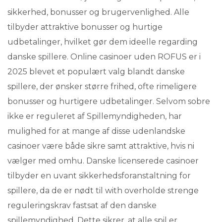
sikkerhed, bonusser og brugervenlighed. Alle
tilbyder attraktive bonusser og hurtige
udbetalinger, hvilket gør dem ideelle regarding
danske spillere. Online casinoer uden ROFUS er i
2025 blevet et populært valg blandt danske
spillere, der ønsker større frihed, ofte rimeligere
bonusser og hurtigere udbetalinger. Selvom sobre
ikke er reguleret af Spillemyndigheden, har
mulighed for at mange af disse udenlandske
casinoer være både sikre samt attraktive, hvis ni
vælger med omhu. Danske licenserede casinoer
tilbyder en uvant sikkerhedsforanstaltning for
spillere, da de er nødt til with overholde strenge
reguleringskrav fastsat af den danske
spillemyndighed. Dette sikrer, at alle spil er