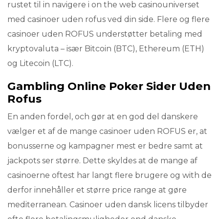
rustet til in navigere i on the web casinouniverset
med casinoer uden rofus ved din side. Flere og flere
casinoer uden ROFUS understøtter betaling med
kryptovaluta – især Bitcoin (BTC), Ethereum (ETH)
og Litecoin (LTC).
Gambling Online Poker Sider Uden
Rofus
En anden fordel, och gør at en god del danskere
vælger et af de mange casinoer uden ROFUS er, at
bonusserne og kampagner mest er bedre samt at
jackpots ser større. Dette skyldes at de mange af
casinoerne oftest har langt flere brugere og with de
derfor innehåller et større price range at gøre
mediterranean. Casinoer uden dansk licens tilbyder