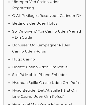
Ulemper Ved Casino Uden
Registrering
© All Privileges Reserved – Casinoer Dk
Betting Sider Uden Rofus
Spil Anonymt” “på Casino Uden Nemid
– Din Guide
Bonusser Og Kampagner På Ain
Casino Uden Rofus
Hugo Casino
Bedste Casino Uden Om Rofus
Spil På Mobile Phone Enheder
Hvordan Spille Casino Uden Om Rofus
Hvad Betyder Det At Spille På Et On
Line Casino Uden Om Rofus?
Hvad Skal Man Kigge Efter Hos Et