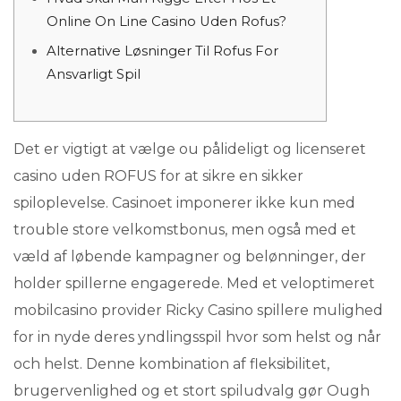
Online On Line Casino Uden Rofus?
Alternative Løsninger Til Rofus For
Ansvarligt Spil
Det er vigtigt at vælge ou pålideligt og licenseret
casino uden ROFUS for at sikre en sikker
spiloplevelse. Casinoet imponerer ikke kun med
trouble store velkomstbonus, men også med et
væld af løbende kampagner og belønninger, der
holder spillerne engagerede. Med et veloptimeret
mobilcasino provider Ricky Casino spillere mulighed
for in nyde deres yndlingsspil hvor som helst og når
och helst. Denne kombination af fleksibilitet,
brugervenlighed og et stort spiludvalg gør Ough