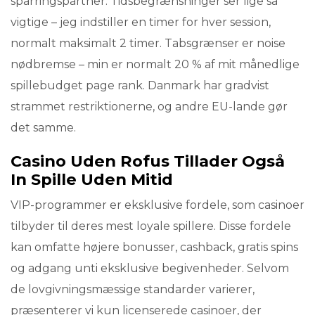
sparringspartner. Tidsbegrænsninger ser lige så
vigtige – jeg indstiller en timer for hver session,
normalt maksimalt 2 timer. Tabsgrænser er noise
nødbremse – min er normalt 20 % af mit månedlige
spillebudget page rank. Danmark har gradvist
strammet restriktionerne, og andre EU-lande gør
det samme.
Casino Uden Rofus Tillader Også
In Spille Uden Mitid
VIP-programmer er eksklusive fordele, som casinoer
tilbyder til deres mest loyale spillere. Disse fordele
kan omfatte højere bonusser, cashback, gratis spins
og adgang unti eksklusive begivenheder. Selvom
de lovgivningsmæssige standarder varierer,
præsenterer vi kun licenserede casinoer, der