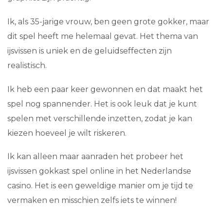
Ik, als 35-jarige vrouw, ben geen grote gokker, maar
dit spel heeft me helemaal gevat. Het thema van
ijsvissen is uniek en de geluidseffecten zijn
realistisch.
Ik heb een paar keer gewonnen en dat maakt het
spel nog spannender. Het is ook leuk dat je kunt
spelen met verschillende inzetten, zodat je kan
kiezen hoeveel je wilt riskeren.
Ik kan alleen maar aanraden het probeer het
ijsvissen gokkast spel online in het Nederlandse
casino. Het is een geweldige manier om je tijd te
vermaken en misschien zelfs iets te winnen!