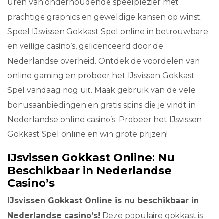
uren van onderhoudende speelplezier met
prachtige graphics en geweldige kansen op winst.
Speel IJsvissen Gokkast Spel online in betrouwbare
en veilige casino’s, gelicenceerd door de
Nederlandse overheid. Ontdek de voordelen van
online gaming en probeer het IJsvissen Gokkast
Spel vandaag nog uit. Maak gebruik van de vele
bonusaanbiedingen en gratis spins die je vindt in
Nederlandse online casino’s. Probeer het IJsvissen
Gokkast Spel online en win grote prijzen!
IJsvissen Gokkast Online: Nu
Beschikbaar in Nederlandse
Casino’s
IJsvissen Gokkast Online is nu beschikbaar in
Nederlandse casino’s!
Deze populaire gokkast is