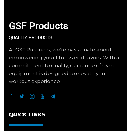
GSF Products
QUALITY PRODUCTS
At GSF Products, we’re passionate about
empowering your fitness endeavors. With a
commitment to quality, our range of gym
equipment is designed to elevate your
workout experience
QUICK LINKS