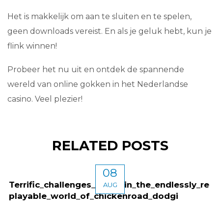
Het is makkelijk om aan te sluiten en te spelen,
geen downloads vereist. En als je geluk hebt, kun je
flink winnen!
Probeer het nu uit en ontdek de spannende
wereld van online gokken in het Nederlandse
casino. Veel plezier!
RELATED POSTS
08
Terrific_challenges_await_in_the_endlessly_re
AUG
playable_world_of_chickenroad_dodgi