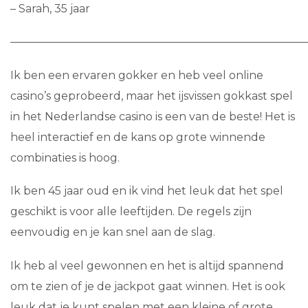
– Sarah, 35 jaar
———————————————————————————
Ik ben een ervaren gokker en heb veel online
casino’s geprobeerd, maar het ijsvissen gokkast spel
in het Nederlandse casino is een van de beste! Het is
heel interactief en de kans op grote winnende
combinaties is hoog.
Ik ben 45 jaar oud en ik vind het leuk dat het spel
geschikt is voor alle leeftijden. De regels zijn
eenvoudig en je kan snel aan de slag.
Ik heb al veel gewonnen en het is altijd spannend
om te zien of je de jackpot gaat winnen. Het is ook
leuk dat je kunt spelen met een kleine of grote