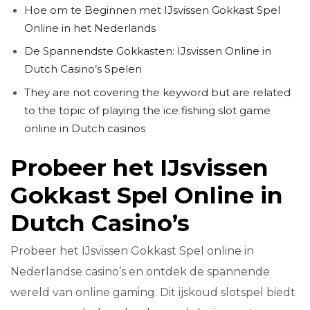
Hoe om te Beginnen met IJsvissen Gokkast Spel
Online in het Nederlands
De Spannendste Gokkasten: IJsvissen Online in
Dutch Casino’s Spelen
They are not covering the keyword but are related
to the topic of playing the ice fishing slot game
online in Dutch casinos
Probeer het IJsvissen
Gokkast Spel Online in
Dutch Casino’s
Probeer het IJsvissen Gokkast Spel online in
Nederlandse casino’s en ontdek de spannende
wereld van online gaming. Dit ijskoud slotspel biedt