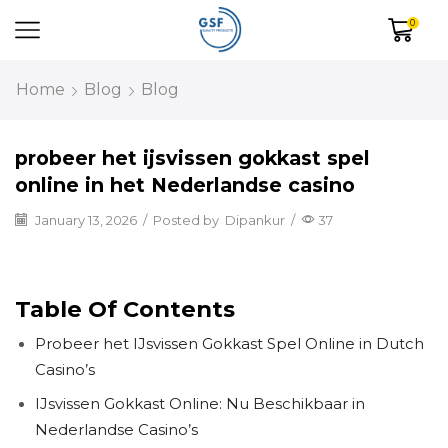
0
Home
Blog
Blog
probeer het ijsvissen gokkast spel
online in het Nederlandse casino
January 13, 2026
/
Posted by
Dipankur
/
37
Table Of Contents
Probeer het IJsvissen Gokkast Spel Online in Dutch
Casino’s
IJsvissen Gokkast Online: Nu Beschikbaar in
Nederlandse Casino’s