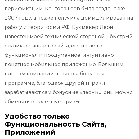
верификации. Контора Leon была создана же
2007 году, а позже получила домицилирован на
работу и территории РФ. Букмекер Леон
известен моей технической стороной – быстрый
отклик остального сайта, его низкого
функционал и продуманное, интуитивно
понятное мобильное приложение. Большим
плюсом компании является бонусная
программа, благодаря другой игроки
зарабатывают сам бонусные «леоны», они можно
обменять в полезные призы.
Удобство только
Функциональность Сайта,
Приложений