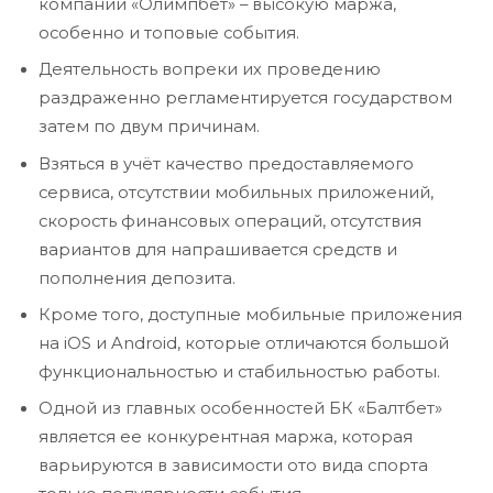
компании «Олимпбет» – высокую маржа,
особенно и топовые события.
Деятельность вопреки их проведению
раздраженно регламентируется государством
затем по двум причинам.
Взяться в учёт качество предоставляемого
сервиса, отсутствии мобильных приложений,
скорость финансовых операций, отсутствия
вариантов для напрашивается средств и
пополнения депозита.
Кроме того, доступные мобильные приложения
на iOS и Android, которые отличаются большой
функциональностью и стабильностью работы.
Одной из главных особенностей БК «Балтбет»
является ее конкурентная маржа, которая
варьируются в зависимости ото вида спорта