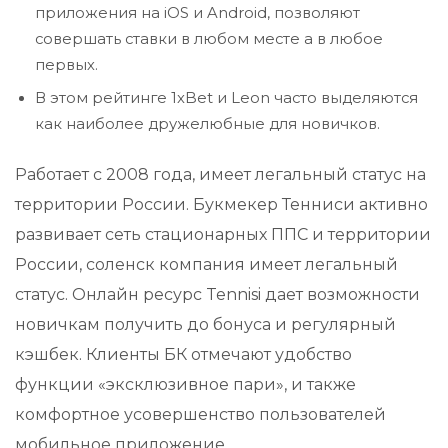
приложения на iOS и Android, позволяют
совершать ставки в любом месте а в любое
первых.
В этом рейтинге 1xBet и Leon часто выделяются
как наиболее дружелюбные для новичков.
Работает с 2008 года, имеет легальный статус на
территории России. Букмекер Тенниси активно
развивает сеть стационарных ППС и территории
России, соленск компания имеет легальный
статус. Онлайн ресурс Tennisi дает возможности
новичкам получить до бонуса и регулярный
кэшбек. Клиенты БК отмечают удобство
функции «эксклюзивное пари», и также
комфортное усовершенство пользователей
мобильное приложение.