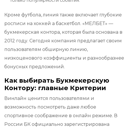
только популярности события.
Кроме футбола, линия также включает глубокие
росписи на хоккей а баскетбол. «МЕЛБЕТ» —
букмекерская контора, которая была основана в
2012 году. Сегодня компания предлагает своим
пользователям обширную линию,
низкоценового коэффициенты и разнообразнее
бонусных предложений.
Как выбирать Букмекерскую
Контору: главные Критерии
Винлайн ценится пользователями и
возможность посмотреть даже любое
спортивное соображение в онлайн режиме. В
России БК официально зарегистрирована