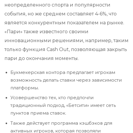
неопределенного спорта и популярности
события, но же среднем составляет 4-6%, что
является конкурентным показателем на рынке.
«Пари» также известного своими
инновационными решениями, например, таким
только функция Cash Out, позволяющая закрыть
пари до окончания моменты.
Букмекерская контора предлагает игрокам
возможность делать ставки через зависимости
платформы.
Усовершенство тех, кто предпочли
традиционный подход, «Бетсити» имеет сеть
пунктов приема ставок.
Также действует программа кэшбэков для
активных игроков, которая позволяли