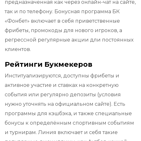
предназначенная как через онлайн-чат на сайте,
так и по телефону. Бонусная программа БК
«Фонбет» включает в себя приветственные
фрибеты, промокоды для нового игроков, а
регрессной регулярные акции дли постоянных
клиентов.
Рейтинги Букмекеров
Институализируются, доступны фрибеты и
активное участие и ставках на конкретную
события или регулярно депозиты (условия
нужно уточнять на официальном сайте). Есть
программы для кэшбэка, и также специальные
бонусы к определённым спортивным событиям
и турнирам. Линия включает и себя такие