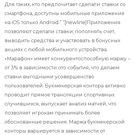
Для таких, кто предпочитает сделали ставки со
смартфона, доступны мобильные приложения
на iOS только Android.” “[newline]Приложения
позволяют сделали ставки, пополнять счет,
выводить средства и участвовать в бонусных
акциях с любой мобильного устройства.
«Марафон» имеет конкурентоспособную маржу –
от 3% в зависимости ото события, что делаем
ставки выгодными усовершенство
пользователей. Букмекерская контора активно
проводит прямое трансляции спортивных
случившихся, выпускает анализ матчей, что
позволяет игрокам принимать более
обоснованные решения. Маржа букмекерской
конторы варьируется в зависимости от