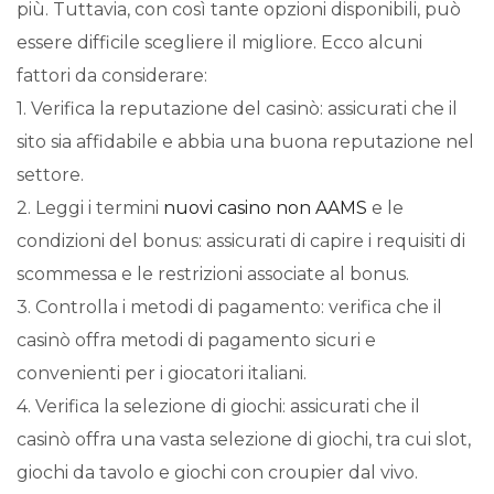
più. Tuttavia, con così tante opzioni disponibili, può
essere difficile scegliere il migliore. Ecco alcuni
fattori da considerare:
1. Verifica la reputazione del casinò: assicurati che il
sito sia affidabile e abbia una buona reputazione nel
settore.
2. Leggi i termini
nuovi casino non AAMS
e le
condizioni del bonus: assicurati di capire i requisiti di
scommessa e le restrizioni associate al bonus.
3. Controlla i metodi di pagamento: verifica che il
casinò offra metodi di pagamento sicuri e
convenienti per i giocatori italiani.
4. Verifica la selezione di giochi: assicurati che il
casinò offra una vasta selezione di giochi, tra cui slot,
giochi da tavolo e giochi con croupier dal vivo.