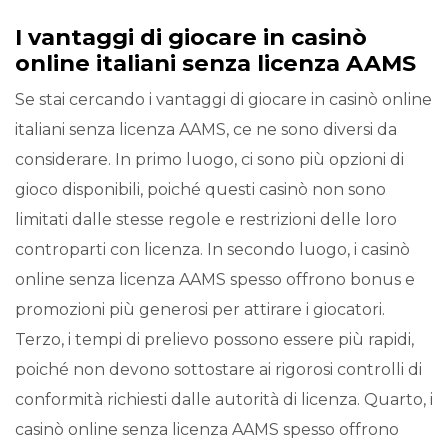
I vantaggi di giocare in casinò
online italiani senza licenza AAMS
Se stai cercando i vantaggi di giocare in casinò online
italiani senza licenza AAMS, ce ne sono diversi da
considerare. In primo luogo, ci sono più opzioni di
gioco disponibili, poiché questi casinò non sono
limitati dalle stesse regole e restrizioni delle loro
controparti con licenza. In secondo luogo, i casinò
online senza licenza AAMS spesso offrono bonus e
promozioni più generosi per attirare i giocatori.
Terzo, i tempi di prelievo possono essere più rapidi,
poiché non devono sottostare ai rigorosi controlli di
conformità richiesti dalle autorità di licenza. Quarto, i
casinò online senza licenza AAMS spesso offrono