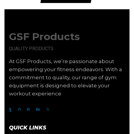
GSF Products
QUALITY PRODUCTS
At GSF Products, we’re passionate about
empowering your fitness endeavors. With a
commitment to quality, our range of gym
equipment is designed to elevate your
workout experience
QUICK LINKS