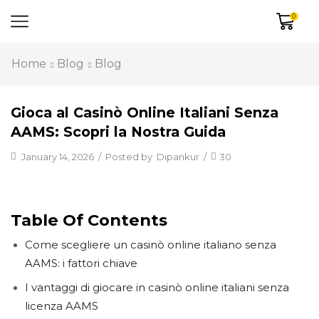
0
Home
Blog
Blog
Gioca al Casinò Online Italiani Senza
AAMS: Scopri la Nostra Guida
January 14, 2026
/
Posted by
Dipankur
/
30
Table Of Contents
Come scegliere un casinò online italiano senza
AAMS: i fattori chiave
I vantaggi di giocare in casinò online italiani senza
licenza AAMS