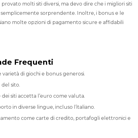
provato molti siti diversi, ma devo dire che i migliori siti
a è semplicemente sorprendente. Inoltre, i bonus e le
siano molte opzioni di pagamento sicure e affidabili
nde Frequenti
varietà di giochi e bonus generosi.
del sito.
dei siti accetta l’euro come valuta.
rto in diverse lingue, incluso l’italiano.
mento come carte di credito, portafogli elettronici e