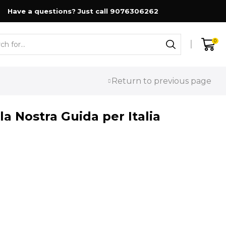
Have a questions? Just call 9076306262
0
Search
input
Return to previous page
a Nostra Guida per Italia