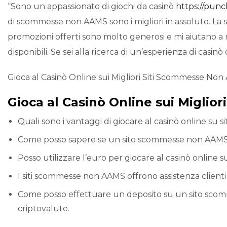
“Sono un appassionato di giochi da casinò
https://punc
di scommesse non AAMS sono i migliori in assoluto. La s
promozioni offerti sono molto generosi e mi aiutano a ma
disponibili. Se sei alla ricerca di un’esperienza di casinò
Gioca al Casinò Online sui Migliori Siti Scommesse Non 
Gioca al Casinò Online sui Migli
Quali sono i vantaggi di giocare al casinò online su
Come posso sapere se un sito scommesse non AAMS è af
Posso utilizzare l’euro per giocare al casinò online 
I siti scommesse non AAMS offrono assistenza clienti in
Come posso effettuare un deposito su un sito scomm
criptovalute.