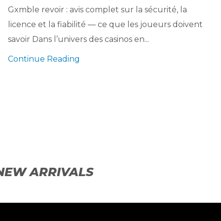
Gxmble revoir : avis complet sur la sécurité, la
licence et la fiabilité — ce que les joueurs doivent
savoir Dans l’univers des casinos en...
Continue Reading
 NEW ARRIVALS