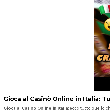
Gioca al Casinò Online in Italia: 
Gioca al Casinò Online in Italia
: ecco tutto quello ch