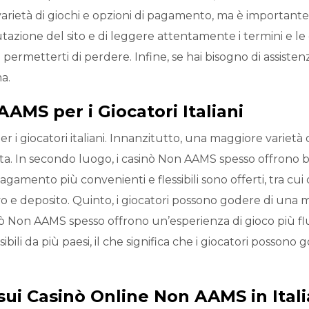
rietà di giochi e opzioni di pagamento, ma è importante ess
reputazione del sito e di leggere attentamente i termini e l
rmetterti di perdere. Infine, se hai bisogno di assistenza
a.
AMS per i Giocatori Italiani
giocatori italiani. Innanzitutto, una maggiore varietà di gi
ncita. In secondo luogo, i casinò Non AAMS spesso offrono
 pagamento più convenienti e flessibili sono offerti, tra c
lievo e deposito. Quinto, i giocatori possono godere di un
inò Non AAMS spesso offrono un’esperienza di gioco più flu
ssibili da più paesi, il che significa che i giocatori poss
 sui Casinò Online Non AAMS in Itali