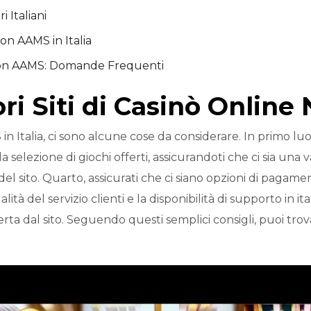
 Italiani
Non AAMS in Italia
e Non AAMS: Domande Frequenti
ri Siti di Casinò Online
 in Italia, ci sono alcune cose da considerare. In primo luo
 selezione di giochi offerti, assicurandoti che ci sia una 
o del sito. Quarto, assicurati che ci siano opzioni di pagam
ità del servizio clienti e la disponibilità di supporto in ital
ta dal sito. Seguendo questi semplici consigli, puoi trovare