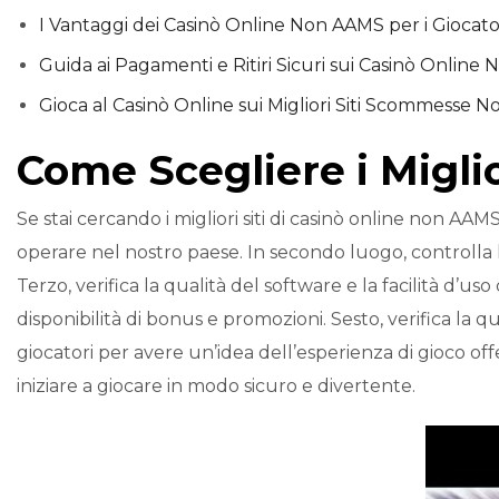
I Vantaggi dei Casinò Online Non AAMS per i Giocatori
Guida ai Pagamenti e Ritiri Sicuri sui Casinò Online 
Gioca al Casinò Online sui Migliori Siti Scommess
Come Scegliere i Miglio
Se stai cercando i migliori siti di casinò online non AAMS
operare nel nostro paese. In secondo luogo, controlla la
Terzo, verifica la qualità del software e la facilità d’us
disponibilità di bonus e promozioni. Sesto, verifica la qual
giocatori per avere un’idea dell’esperienza di gioco offer
iniziare a giocare in modo sicuro e divertente.