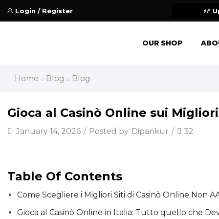
Login / Register
U
OUR SHOP
ABO
Home
Blog
Blog
Gioca al Casinò Online sui Miglio
January 14, 2026
/
Posted by
Dipankur
/
32
Table Of Contents
Come Scegliere i Migliori Siti di Casinò Online Non AA
Gioca al Casinò Online in Italia: Tutto quello che De