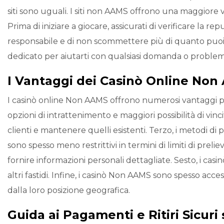
siti sono uguali. I siti non AAMS offrono una maggiore va
Prima di iniziare a giocare, assicurati di verificare la 
responsabile e di non scommettere più di quanto puoi pe
dedicato per aiutarti con qualsiasi domanda o problem
I Vantaggi dei Casinò Online Non A
I casinò online Non AAMS offrono numerosi vantaggi per i 
opzioni di intrattenimento e maggiori possibilità di vi
clienti e mantenere quelli esistenti. Terzo, i metodi di
sono spesso meno restrittivi in termini di limiti di pre
fornire informazioni personali dettagliate. Sesto, i cas
altri fastidi. Infine, i casinò Non AAMS sono spesso acce
dalla loro posizione geografica.
Guida ai Pagamenti e Ritiri Sicuri