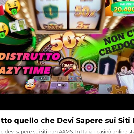
Tutto quello che Devi Sapere sui Si
e devi sapere sui siti non AAMS. In Italia, i casinò onlin