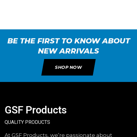
BE THE FIRST TO KNOW ABOUT
NEW ARRIVALS
SHOP NOW
GSF Products
QUALITY PRODUCTS
At GSF Products, we’re passionate about