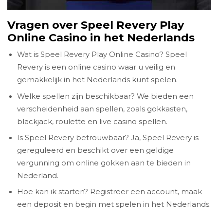
Vragen over Speel Revery Play
Online Casino in het Nederlands
Wat is Speel Revery Play Online Casino? Speel
Revery is een online casino waar u veilig en
gemakkelijk in het Nederlands kunt spelen.
Welke spellen zijn beschikbaar? We bieden een
verscheidenheid aan spellen, zoals gokkasten,
blackjack, roulette en live casino spellen.
Is Speel Revery betrouwbaar? Ja, Speel Revery is
gereguleerd en beschikt over een geldige
vergunning om online gokken aan te bieden in
Nederland.
Hoe kan ik starten? Registreer een account, maak
een deposit en begin met spelen in het Nederlands.