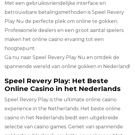
Met een gebruiksvriendelijke interface en
betrouwbare betalingsmethoden is Speel Revery
Play Nu de perfecte plek om online te gokken.
Professionele dealers en een groot aantal spelers
maken het online casino ervaring tot een
hoogtepunt.
Ga nu naar Speel Revery Play Nu en ontdek de
spannende wereld van online gokken in Nederland!
Speel Revery Play: Het Beste
Online Casino in het Nederlands
Speel Revery Play is the ultimate online casino
experience in the Netherlands. Het beste online
casino in het Nederlands biedt een uitgebreide
selectie van casino games. Geniet van spannende