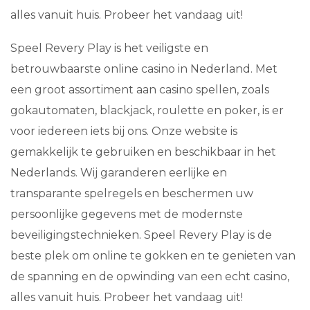
alles vanuit huis. Probeer het vandaag uit!
Speel Revery Play is het veiligste en
betrouwbaarste online casino in Nederland. Met
een groot assortiment aan casino spellen, zoals
gokautomaten, blackjack, roulette en poker, is er
voor iedereen iets bij ons. Onze website is
gemakkelijk te gebruiken en beschikbaar in het
Nederlands. Wij garanderen eerlijke en
transparante spelregels en beschermen uw
persoonlijke gegevens met de modernste
beveiligingstechnieken. Speel Revery Play is de
beste plek om online te gokken en te genieten van
de spanning en de opwinding van een echt casino,
alles vanuit huis. Probeer het vandaag uit!