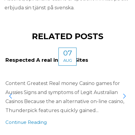
erbjuda sin tjänst på svenska.
RELATED POSTS
07
Respected A real income Sites
AUG
Content Greatest Real money Casino games for
Aussies Signs and symptoms of Legit Australian
Casinos Because the an alternative on-line casino,
Thunderpick features quickly gained...
Continue Reading