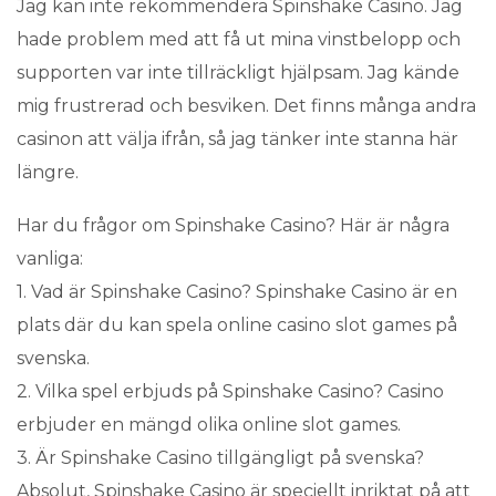
Jag kan inte rekommendera Spinshake Casino. Jag
hade problem med att få ut mina vinstbelopp och
supporten var inte tillräckligt hjälpsam. Jag kände
mig frustrerad och besviken. Det finns många andra
casinon att välja ifrån, så jag tänker inte stanna här
längre.
Har du frågor om Spinshake Casino? Här är några
vanliga:
1. Vad är Spinshake Casino? Spinshake Casino är en
plats där du kan spela online casino slot games på
svenska.
2. Vilka spel erbjuds på Spinshake Casino? Casino
erbjuder en mängd olika online slot games.
3. Är Spinshake Casino tillgängligt på svenska?
Absolut, Spinshake Casino är speciellt inriktat på att