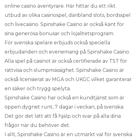
online casino äventyrare. Här hittar du ett rikt
utbud av olika casinospel, däribland slots, bordsspel
och livecasino. Spinshake Casino är också känt för
sina generösa bonusar och lojalitetsprogram.
För svenska spelare erbjuds också speciella
erbjudanden och evenemang på Spinshake Casino.
Alla spel på casinot är också certifierade av TST för
rättvisa och slumpmässighet. Spinshake Casino är
också licensierat av MGA och UKGC vilket garanterar
en säker och trygg spelyta.
Spinshake Casino har också en kundtjänst som är
öppen dygnet runt, 7 dagar i veckan, på svenska.
Det gör det lätt att få hjälp och svar på alla dina
frågor när du behöver det.
I allt, Spinshake Casino är en utmärkt val för svenska