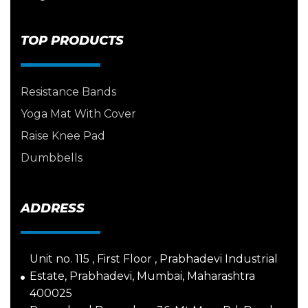
TOP PRODUCTS
Resistance Bands
Yoga Mat With Cover
Raise Knee Pad
Dumbbells
ADDRESS
Unit no. 115 , First Floor , Prabhadevi Industrial
Estate, Prabhadevi, Mumbai, Maharashtra
400025