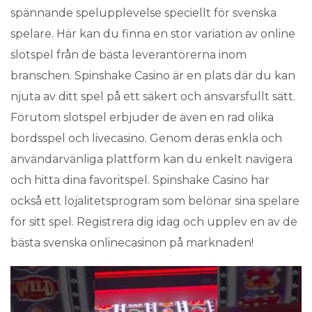
spännande spelupplevelse speciellt för svenska
spelare. Här kan du finna en stor variation av online
slotspel från de bästa leverantörerna inom
branschen. Spinshake Casino är en plats där du kan
njuta av ditt spel på ett säkert och ansvarsfullt sätt.
Förutom slotspel erbjuder de även en rad olika
bordsspel och livecasino. Genom deras enkla och
användarvänliga plattform kan du enkelt navigera
och hitta dina favoritspel. Spinshake Casino har
också ett lojalitetsprogram som belönar sina spelare
för sitt spel. Registrera dig idag och upplev en av de
bästa svenska onlinecasinon på marknaden!