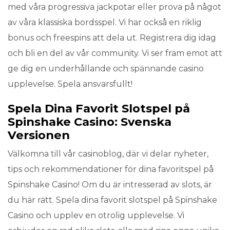
med våra progressiva jackpotar eller prova på något
av våra klassiska bordsspel. Vi har också en riklig
bonus och freespins att dela ut. Registrera dig idag
och bli en del av vår community. Vi ser fram emot att
ge dig en underhållande och spännande casino
upplevelse. Spela ansvarsfullt!
Spela Dina Favorit Slotspel på
Spinshake Casino: Svenska
Versionen
Välkomna till vår casinoblog, där vi delar nyheter,
tips och rekommendationer för dina favoritspel på
Spinshake Casino! Om du är intresserad av slots, är
du här rätt. Spela dina favorit slotspel på Spinshake
Casino och upplev en otrolig upplevelse. Vi