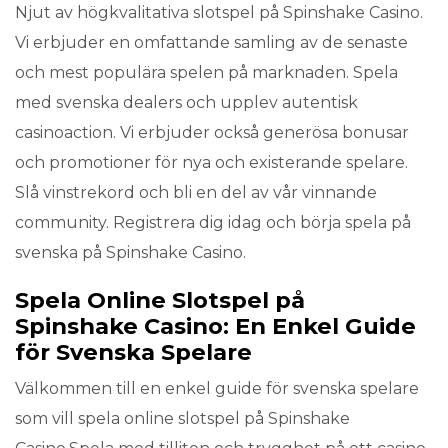
Njut av högkvalitativa slotspel på Spinshake Casino.
Vi erbjuder en omfattande samling av de senaste
och mest populära spelen på marknaden. Spela
med svenska dealers och upplev autentisk
casinoaction. Vi erbjuder också generösa bonusar
och promotioner för nya och existerande spelare.
Slå vinstrekord och bli en del av vår vinnande
community. Registrera dig idag och börja spela på
svenska på Spinshake Casino.
Spela Online Slotspel på
Spinshake Casino: En Enkel Guide
för Svenska Spelare
Välkommen till en enkel guide för svenska spelare
som vill spela online slotspel på Spinshake