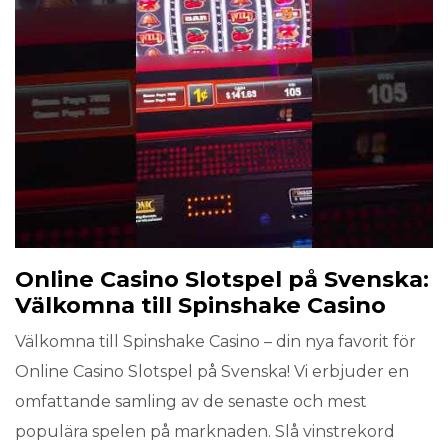
Online Casino Slotspel på Svenska:
Välkomna till Spinshake Casino
Välkomna till Spinshake Casino – din nya favorit för
Online Casino Slotspel på Svenska! Vi erbjuder en
omfattande samling av de senaste och mest
populära spelen på marknaden. Slå vinstrekord