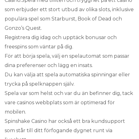
Casino.Spela med tilliten och trygghet på ett casino
som erbjuder ett stort utbud av olika slots, inklusive
populära spel som Starburst, Book of Dead och
Gonzo’s Quest.
Registrera dig idag och upptäck bonusar och
freespins som väntar på dig.
För att börja spela, välj en spelautomat som passar
dina preferenser och lägg en insats.
Du kan välja att spela automatiska spinningar eller
trycka på spelknappen själv.
Spela var som helst och var du än befinner dig, tack
vare casinos webbplats som är optimerad för
mobilen.
Spinshake Casino har också ett bra kundsupport
som står till ditt förfogande dygnet runt via