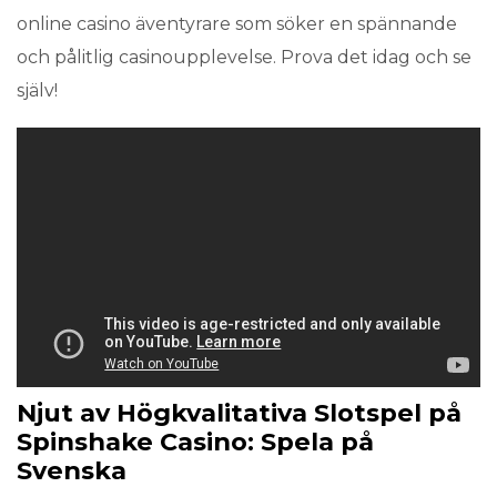
online casino äventyrare som söker en spännande
och pålitlig casinoupplevelse. Prova det idag och se
själv!
Njut av Högkvalitativa Slotspel på
Spinshake Casino: Spela på
Svenska