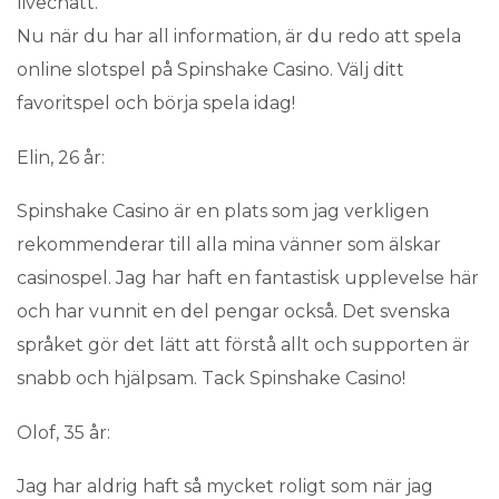
livechatt.
Nu när du har all information, är du redo att spela
online slotspel på Spinshake Casino. Välj ditt
favoritspel och börja spela idag!
Elin, 26 år:
Spinshake Casino är en plats som jag verkligen
rekommenderar till alla mina vänner som älskar
casinospel. Jag har haft en fantastisk upplevelse här
och har vunnit en del pengar också. Det svenska
språket gör det lätt att förstå allt och supporten är
snabb och hjälpsam. Tack Spinshake Casino!
Olof, 35 år:
Jag har aldrig haft så mycket roligt som när jag