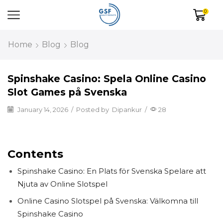
0
Home
Blog
Blog
Spinshake Casino: Spela Online Casino
Slot Games på Svenska
January 14, 2026
/
Posted by
Dipankur
/
28
Contents
Spinshake Casino: En Plats för Svenska Spelare att
Njuta av Online Slotspel
Online Casino Slotspel på Svenska: Välkomna till
Spinshake Casino