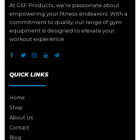
At GSF Products, we’re passionate about
empowering your fitness endeavors. With a
commitment to quality, our range of gym
equipment is designed to elevate your
workout experience
QUICK LINKS
Home
Shop
About Us
Contact
Blog