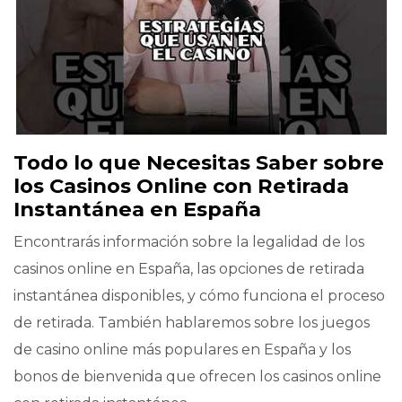
Todo lo que Necesitas Saber sobre
los Casinos Online con Retirada
Instantánea en España
Encontrarás información sobre la legalidad de los
casinos online en España, las opciones de retirada
instantánea disponibles, y cómo funciona el proceso
de retirada. También hablaremos sobre los juegos
de casino online más populares en España y los
bonos de bienvenida que ofrecen los casinos online