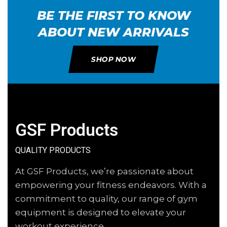
BE THE FIRST TO KNOW
ABOUT NEW ARRIVALS
SHOP NOW
GSF Products
QUALITY PRODUCTS
At GSF Products, we’re passionate about
empowering your fitness endeavors. With a
commitment to quality, our range of gym
equipment is designed to elevate your
workout experience