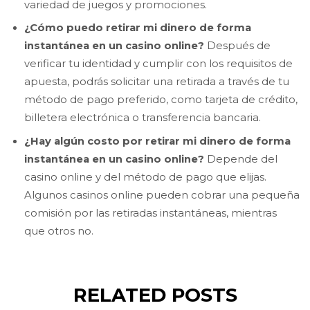
variedad de juegos y promociones.
¿Cómo puedo retirar mi dinero de forma
instantánea en un casino online?
Después de
verificar tu identidad y cumplir con los requisitos de
apuesta, podrás solicitar una retirada a través de tu
método de pago preferido, como tarjeta de crédito,
billetera electrónica o transferencia bancaria.
¿Hay algún costo por retirar mi dinero de forma
instantánea en un casino online?
Depende del
casino online y del método de pago que elijas.
Algunos casinos online pueden cobrar una pequeña
comisión por las retiradas instantáneas, mientras
que otros no.
RELATED POSTS