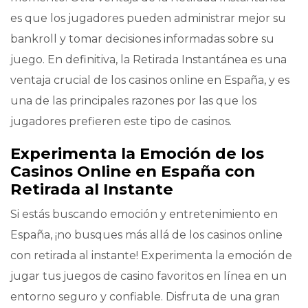
es que los jugadores pueden administrar mejor su
bankroll y tomar decisiones informadas sobre su
juego. En definitiva, la Retirada Instantánea es una
ventaja crucial de los casinos online en España, y es
una de las principales razones por las que los
jugadores prefieren este tipo de casinos.
Experimenta la Emoción de los
Casinos Online en España con
Retirada al Instante
Si estás buscando emoción y entretenimiento en
España, ¡no busques más allá de los casinos online
con retirada al instante! Experimenta la emoción de
jugar tus juegos de casino favoritos en línea en un
entorno seguro y confiable. Disfruta de una gran