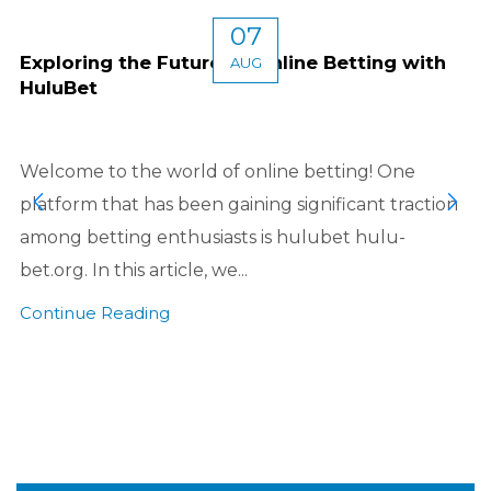
07
Exploring the Future of Online Betting with
AUG
HuluBet
Welcome to the world of online betting! One
platform that has been gaining significant traction
among betting enthusiasts is hulubet hulu-
bet.org. In this article, we...
Continue Reading