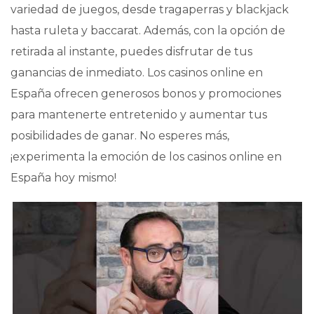
variedad de juegos, desde tragaperras y blackjack
hasta ruleta y baccarat. Además, con la opción de
retirada al instante, puedes disfrutar de tus
ganancias de inmediato. Los casinos online en
España ofrecen generosos bonos y promociones
para mantenerte entretenido y aumentar tus
posibilidades de ganar. No esperes más,
¡experimenta la emoción de los casinos online en
España hoy mismo!