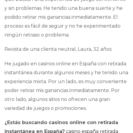
y sin problemas. He tenido una buena suerte y he
podido retirar mis ganancias inmediatamente. El
proceso es fácil de seguir y no he experimentado
ningún retraso o problema.
Revista de una clienta neutral, Laura, 32 años:
He jugado en casinos online en España con retirada
instantánea durante algunos meses y he tenido una
experiencia mixta. Por un lado, es muy conveniente
poder retirar mis ganancias inmediatamente. Por
otro lado, algunos sitios no ofrecen una gran
variedad de juegos o promociones.
¿Estás buscando casinos online con retirada
instantánea en España?
casino españa retirada