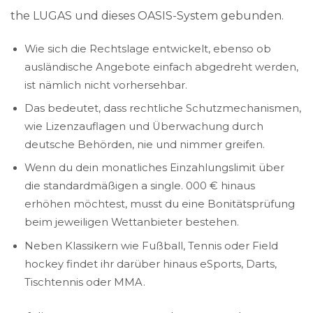
the LUGAS und dieses OASIS-System gebunden.
Wie sich die Rechtslage entwickelt, ebenso ob
ausländische Angebote einfach abgedreht werden,
ist nämlich nicht vorhersehbar.
Das bedeutet, dass rechtliche Schutzmechanismen,
wie Lizenzauflagen und Überwachung durch
deutsche Behörden, nie und nimmer greifen.
Wenn du dein monatliches Einzahlungslimit über
die standardmäßigen a single. 000 € hinaus
erhöhen möchtest, musst du eine Bonitätsprüfung
beim jeweiligen Wettanbieter bestehen.
Neben Klassikern wie Fußball, Tennis oder Field
hockey findet ihr darüber hinaus eSports, Darts,
Tischtennis oder MMA.