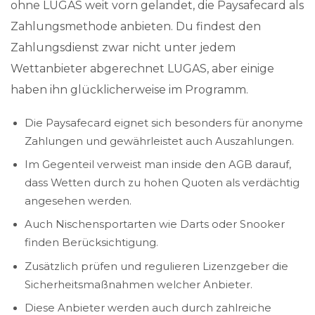
ohne LUGAS weit vorn gelandet, die Paysafecard als
Zahlungsmethode anbieten. Du findest den
Zahlungsdienst zwar nicht unter jedem
Wettanbieter abgerechnet LUGAS, aber einige
haben ihn glücklicherweise im Programm.
Die Paysafecard eignet sich besonders für anonyme
Zahlungen und gewährleistet auch Auszahlungen.
Im Gegenteil verweist man inside den AGB darauf,
dass Wetten durch zu hohen Quoten als verdächtig
angesehen werden.
Auch Nischensportarten wie Darts oder Snooker
finden Berücksichtigung.
Zusätzlich prüfen und regulieren Lizenzgeber die
Sicherheitsmaßnahmen welcher Anbieter.
Diese Anbieter werden auch durch zahlreiche