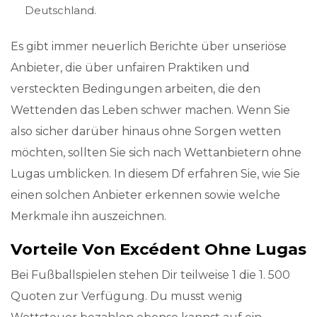
Deutschland.
Es gibt immer neuerlich Berichte über unseriöse
Anbieter, die über unfairen Praktiken und
versteckten Bedingungen arbeiten, die den
Wettenden das Leben schwer machen. Wenn Sie
also sicher darüber hinaus ohne Sorgen wetten
möchten, sollten Sie sich nach Wettanbietern ohne
Lugas umblicken. In diesem Df erfahren Sie, wie Sie
einen solchen Anbieter erkennen sowie welche
Merkmale ihn auszeichnen.
Vorteile Von Excédent Ohne Lugas
Bei Fußballspielen stehen Dir teilweise 1 die 1. 500
Quoten zur Verfügung. Du musst wenig