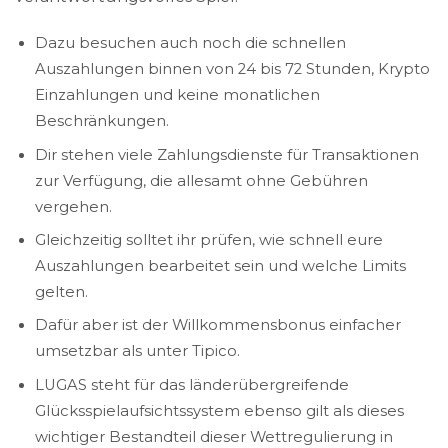
Dazu besuchen auch noch die schnellen
Auszahlungen binnen von 24 bis 72 Stunden, Krypto
Einzahlungen und keine monatlichen
Beschränkungen.
Dir stehen viele Zahlungsdienste für Transaktionen
zur Verfügung, die allesamt ohne Gebühren
vergehen.
Gleichzeitig solltet ihr prüfen, wie schnell eure
Auszahlungen bearbeitet sein und welche Limits
gelten.
Dafür aber ist der Willkommensbonus einfacher
umsetzbar als unter Tipico.
LUGAS steht für das länderübergreifende
Glücksspielaufsichtssystem ebenso gilt als dieses
wichtiger Bestandteil dieser Wettregulierung in