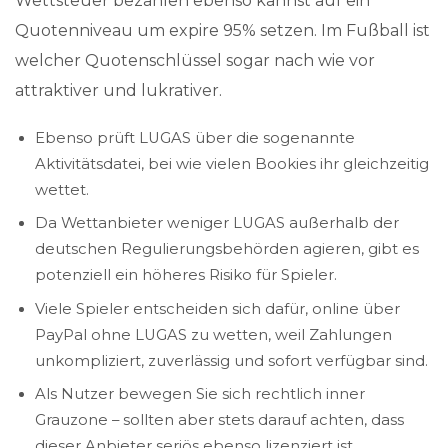
Wettsteuer bezahlen ebenso kannst auf ein
Quotenniveau um expire 95% setzen. Im Fußball ist
welcher Quotenschlüssel sogar nach wie vor
attraktiver und lukrativer.
Ebenso prüft LUGAS über die sogenannte
Aktivitätsdatei, bei wie vielen Bookies ihr gleichzeitig
wettet.
Da Wettanbieter weniger LUGAS außerhalb der
deutschen Regulierungsbehörden agieren, gibt es
potenziell ein höheres Risiko für Spieler.
Viele Spieler entscheiden sich dafür, online über
PayPal ohne LUGAS zu wetten, weil Zahlungen
unkompliziert, zuverlässig und sofort verfügbar sind.
Als Nutzer bewegen Sie sich rechtlich inner
Grauzone – sollten aber stets darauf achten, dass
dieser Anbieter seriös ebenso lizenziert ist.