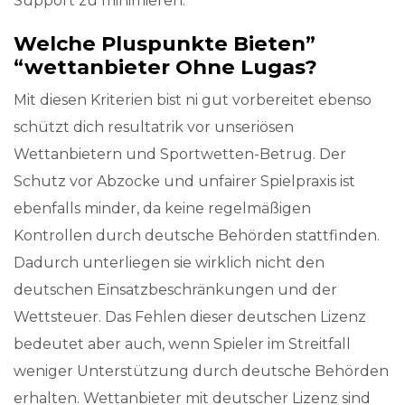
Support zu minimieren.
Welche Pluspunkte Bieten”
“wettanbieter Ohne Lugas?
Mit diesen Kriterien bist ni gut vorbereitet ebenso
schützt dich resultatrik vor unseriösen
Wettanbietern und Sportwetten-Betrug. Der
Schutz vor Abzocke und unfairer Spielpraxis ist
ebenfalls minder, da keine regelmäßigen
Kontrollen durch deutsche Behörden stattfinden.
Dadurch unterliegen sie wirklich nicht den
deutschen Einsatzbeschränkungen und der
Wettsteuer. Das Fehlen dieser deutschen Lizenz
bedeutet aber auch, wenn Spieler im Streitfall
weniger Unterstützung durch deutsche Behörden
erhalten. Wettanbieter mit deutscher Lizenz sind