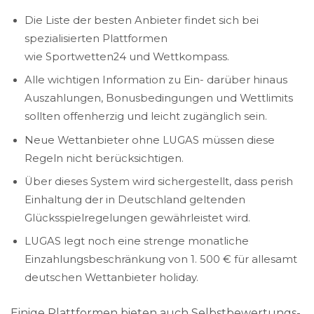
Die Liste der besten Anbieter findet sich bei
spezialisierten Plattformen
wie Sportwetten24 und Wettkompass.
Alle wichtigen Information zu Ein- darüber hinaus
Auszahlungen, Bonusbedingungen und Wettlimits
sollten offenherzig und leicht zugänglich sein.
Neue Wettanbieter ohne LUGAS müssen diese
Regeln nicht berücksichtigen.
Über dieses System wird sichergestellt, dass perish
Einhaltung der in Deutschland geltenden
Glücksspielregelungen gewährleistet wird.
LUGAS legt noch eine strenge monatliche
Einzahlungsbeschränkung von 1. 500 € für allesamt
deutschen Wettanbieter holiday.
Einige Plattformen bieten auch Selbstbewertungs-