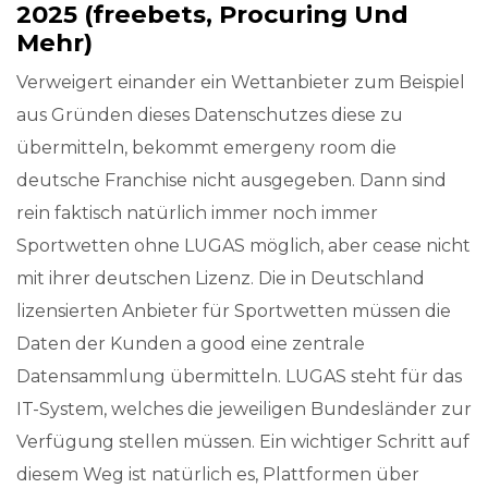
2025 (freebets, Procuring Und
Mehr)
Verweigert einander ein Wettanbieter zum Beispiel
aus Gründen dieses Datenschutzes diese zu
übermitteln, bekommt emergeny room die
deutsche Franchise nicht ausgegeben. Dann sind
rein faktisch natürlich immer noch immer
Sportwetten ohne LUGAS möglich, aber cease nicht
mit ihrer deutschen Lizenz. Die in Deutschland
lizensierten Anbieter für Sportwetten müssen die
Daten der Kunden a good eine zentrale
Datensammlung übermitteln. LUGAS steht für das
IT-System, welches die jeweiligen Bundesländer zur
Verfügung stellen müssen. Ein wichtiger Schritt auf
diesem Weg ist natürlich es, Plattformen über