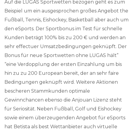
Auf die LUGAS Sportwetten bezogen geht es zum
Beispiel um ein ausgesprochen großes Angebot the
Fußball, Tennis, Eishockey, Basketball aber auch um
den eSports. Der Sportbonus im Test für schnelle
Kunden beträgt 100% bis zu 200 € und werden an
sehr effectuer Umsatzbedingungen geknüpft. Der
Bonus für neue Sportwetten ohne LUGAS hält”
“eine Verdopplung der ersten Einzahlung um bis
hin zu zu 200 European bereit, der an sehr faire
Bedingungen geknüpft wird. Weitere Aktionen
bescheren Stammkunden optimale
Gewinnchancen ebenso die Anjouan Lizenz steht
für Seriosität. Neben Fußball, Golf und Eishockey
sowie einem überzeugenden Angebot für eSports
hat Betista als best Wettanbieter auch virtuelle