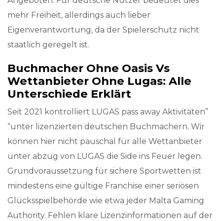
Angeboten. Für deutsche Nutzer bedeutet dies
mehr Freiheit, allerdings auch lieber
Eigenverantwortung, da der Spielerschutz nicht
staatlich geregelt ist.
Buchmacher Ohne Oasis Vs
Wettanbieter Ohne Lugas: Alle
Unterschiede Erklärt
Seit 2021 kontrolliert LUGAS pass away Aktivitäten”
“unter lizenzierten deutschen Buchmachern. Wir
können hier nicht pauschal für alle Wettanbieter
unter abzug von LUGAS die Side ins Feuer legen.
Grundvoraussetzung für sichere Sportwetten ist
mindestens eine gültige Franchise einer seriösen
Glücksspielbehörde wie etwa jeder Malta Gaming
Authority. Fehlen klare Lizenzinformationen auf der