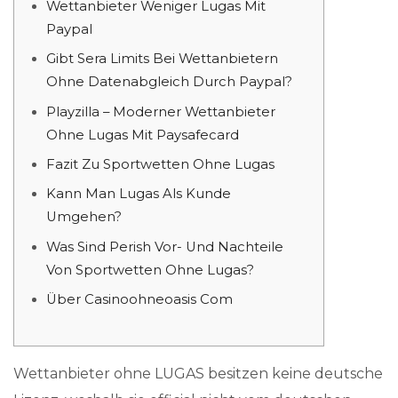
Wettanbieter Weniger Lugas Mit
Paypal
Gibt Sera Limits Bei Wettanbietern
Ohne Datenabgleich Durch Paypal?
Playzilla – Moderner Wettanbieter
Ohne Lugas Mit Paysafecard
Fazit Zu Sportwetten Ohne Lugas
Kann Man Lugas Als Kunde
Umgehen?
Was Sind Perish Vor- Und Nachteile
Von Sportwetten Ohne Lugas?
Über Casinoohneoasis Com
Wettanbieter ohne LUGAS besitzen keine deutsche