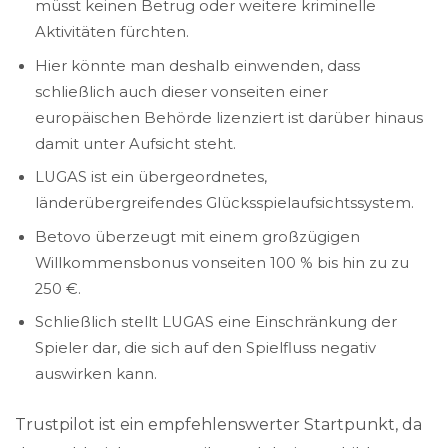
müsst keinen Betrug oder weitere kriminelle
Aktivitäten fürchten.
Hier könnte man deshalb einwenden, dass
schließlich auch dieser vonseiten einer
europäischen Behörde lizenziert ist darüber hinaus
damit unter Aufsicht steht.
LUGAS ist ein übergeordnetes,
länderübergreifendes Glücksspielaufsichtssystem.
Betovo überzeugt mit einem großzügigen
Willkommensbonus vonseiten 100 % bis hin zu zu
250 €.
Schließlich stellt LUGAS eine Einschränkung der
Spieler dar, die sich auf den Spielfluss negativ
auswirken kann.
Trustpilot ist ein empfehlenswerter Startpunkt, da