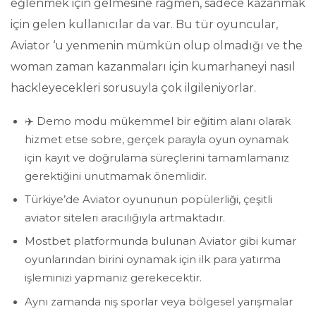
eğlenmek için gelmesine rağmen, sadece kazanmak
için gelen kullanıcılar da var. Bu tür oyuncular,
Aviator ‘u yenmenin mümkün olup olmadığı ve the
woman zaman kazanmaları için kumarhaneyi nasıl
hackleyecekleri sorusuyla çok ilgileniyorlar.
✈️ Demo modu mükemmel bir eğitim alanı olarak
hizmet etse sobre, gerçek parayla oyun oynamak
için kayıt ve doğrulama süreçlerini tamamlamanız
gerektiğini unutmamak önemlidir.
Türkiye’de Aviator oyununun popülerliği, çeşitli
aviator siteleri aracılığıyla artmaktadır.
Mostbet platformunda bulunan Aviator gibi kumar
oyunlarından birini oynamak için ilk para yatırma
işleminizi yapmanız gerekecektir.
Aynı zamanda niş sporlar veya bölgesel yarışmalar