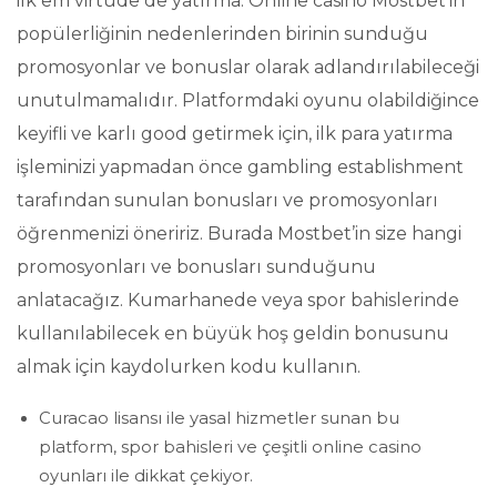
ilk em virtude de yatırma. Online casino Mostbet’in
popülerliğinin nedenlerinden birinin sunduğu
promosyonlar ve bonuslar olarak adlandırılabileceği
unutulmamalıdır. Platformdaki oyunu olabildiğince
keyifli ve karlı good getirmek için, ilk para yatırma
işleminizi yapmadan önce gambling establishment
tarafından sunulan bonusları ve promosyonları
öğrenmenizi öneririz. Burada Mostbet’in size hangi
promosyonları ve bonusları sunduğunu
anlatacağız. Kumarhanede veya spor bahislerinde
kullanılabilecek en büyük hoş geldin bonusunu
almak için kaydolurken kodu kullanın.
Curacao lisansı ile yasal hizmetler sunan bu
platform, spor bahisleri ve çeşitli online casino
oyunları ile dikkat çekiyor.