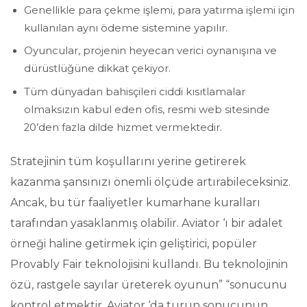
Genellikle para çekme işlemi, para yatırma işlemi için
kullanılan aynı ödeme sistemine yapılır.
Oyuncular, projenin heyecan verici oynanışına ve
dürüstlüğüne dikkat çekiyor.
Tüm dünyadan bahisçileri ciddi kısıtlamalar
olmaksızın kabul eden ofis, resmi web sitesinde
20’den fazla dilde hizmet vermektedir.
Stratejinin tüm koşullarını yerine getirerek
kazanma şansınızı önemli ölçüde artırabileceksiniz.
Ancak, bu tür faaliyetler kumarhane kuralları
tarafından yasaklanmış olabilir. Aviator ‘ı bir adalet
örneği haline getirmek için geliştirici, popüler
Provably Fair teknolojisini kullandı. Bu teknolojinin
özü, rastgele sayılar üreterek oyunun” “sonucunu
kontrol etmektir. Aviator ‘da turun sonucunun