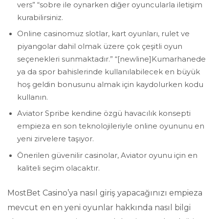
vers” “sobre ile oynarken diğer oyuncularla iletişim
kurabilirsiniz.
Online casinomuz slotlar, kart oyunları, rulet ve
piyangolar dahil olmak üzere çok çeşitli oyun
seçenekleri sunmaktadır.” “[newline]Kumarhanede
ya da spor bahislerinde kullanılabilecek en büyük
hoş geldin bonusunu almak için kaydolurken kodu
kullanın.
Aviator Spribe kendine özgü havacılık konsepti
empieza en son teknolojileriyle online oyununu en
yeni zirvelere taşıyor.
Önerilen güvenilir casinolar, Aviator oyunu için en
kaliteli seçim olacaktır.
MostBet Casino’ya nasıl giriş yapacağınızı empieza
mevcut en en yeni oyunlar hakkında nasıl bilgi