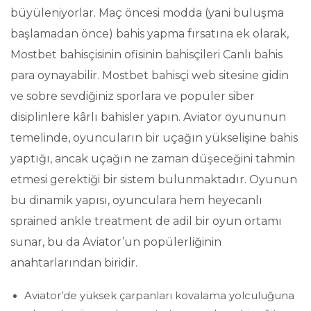
büyüleniyorlar. Maç öncesi modda (yani buluşma
başlamadan önce) bahis yapma fırsatına ek olarak,
Mostbet bahisçisinin ofisinin bahisçileri Canlı bahis
para oynayabilir. Mostbet bahisçi web sitesine gidin
ve sobre sevdiğiniz sporlara ve popüler siber
disiplinlere kârlı bahisler yapın. Aviator oyununun
temelinde, oyuncuların bir uçağın yükselişine bahis
yaptığı, ancak uçağın ne zaman düşeceğini tahmin
etmesi gerektiği bir sistem bulunmaktadır. Oyunun
bu dinamik yapısı, oyunculara hem heyecanlı
sprained ankle treatment de adil bir oyun ortamı
sunar, bu da Aviator’un popülerliğinin
anahtarlarından biridir.
Aviator’de yüksek çarpanları kovalama yolculuğuna