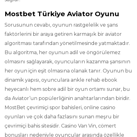
Mostbet Türkiye Aviator Oyunu
Sorusunun cevabı, oyunun rastgelelik ve şans
faktörlerini bir araya getiren karmaşık bir aviator
algoritması tarafından yönetilmesinde yatmaktadır.
Bu algoritma, her oyunun adil ve öngörülemez
olmasını sağlayarak, oyuncuların kazanma şansının
her oyun için eşit olmasına olanak tanır. Oyunun bu
dinamik yapısı, oyunculara ankle rehab ebook
heyecanlı hem sobre adil bir oyun ortamı sunar, bu
da Aviator’un popülerliğinin anahtarlarından biridir.
MostBet çevrimiçi spor bahisleri, online casino
oyunları ve çok daha fazlasını sunan meşru bir
çevrimiçi bahis sitesidir. Casino Van Vin, cömert
bonusları nedeniyle oyuncular arasında özellikle