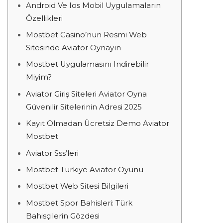
Android Ve Ios Mobil Uygulamaların
Özellikleri
Mostbet Casino’nun Resmi Web
Sitesinde Aviator Oynayın
Mostbet Uygulamasını Indirebilir
Miyim?
Aviator Giriş Siteleri Aviator Oyna
Güvenilir Sitelerinin Adresi 2025
Kayıt Olmadan Ücretsiz Demo Aviator
Mostbet
Aviator Sss’leri
Mostbet Türkiye Aviator Oyunu
Mostbet Web Sitesi Bilgileri
Mostbet Spor Bahisleri: Türk
Bahisçilerin Gözdesi