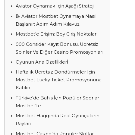
Aviator Oynamak Için Aşağı Strateji
📝 Aviator Mostbet Oynamaya Nasıl
Başlanır: Adım Adım Kılavuz
Mostbet’e Erişim: Boy Giriş Noktaları
000 Consider Kayıt Bonusu, Ücretsiz
Spinler Ve Diğer Casino Promosyonları
Oyunun Ana Özelli̇kleri̇
Haftalık Ücretsiz Döndürmeler Için
Mostbet Lucky Ticket Promosyonuna
Katılın
Türkiye’de Bahis İçin Popüler Sporlar
Mostbet’te
Mostbet Haqqında Real Oyunçuların
Rəyləri
Mostbet Casino’da Popüler Slotlar