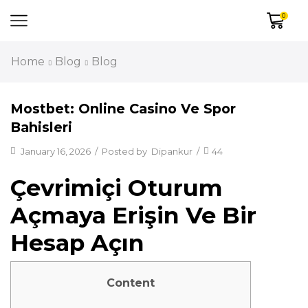
0
Home
Blog
Blog
Mostbet: Online Casino Ve Spor
Bahisleri
January 16, 2026
/
Posted by
Dipankur
/
44
Çevrimiçi Oturum
Açmaya Erişin Ve Bir
Hesap Açın
Content