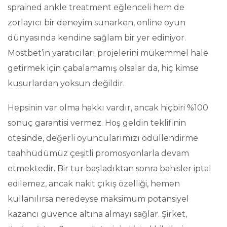
sprained ankle treatment eğlenceli hem de
zorlayıcı bir deneyim sunarken, online oyun
dünyasında kendine sağlam bir yer ediniyor.
Mostbet’in yaratıcıları projelerini mükemmel hale
getirmek için çabalamamış olsalar da, hiç kimse
kusurlardan yoksun değildir.
Hepsinin var olma hakkı vardır, ancak hiçbiri %100
sonuç garantisi vermez. Hoş geldin teklifinin
ötesinde, değerli oyuncularımızı ödüllendirme
taahhüdümüz çeşitli promosyonlarla devam
etmektedir. Bir tur başladıktan sonra bahisler iptal
edilemez, ancak nakit çıkış özelliği, hemen
kullanılırsa neredeyse maksimum potansiyel
kazancı güvence altına almayı sağlar. Şirket,