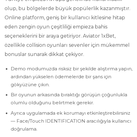
olup, bu bölgelerde büyük popülerlik kazanmıştır.
Online platform, geniş bir kullanıcı kitlesine hitap
eden zengin oyun çeşitliliği empieza bahis
seçeneklerini bir araya getiriyor. Aviator 1xBet,
özellikle collision oyunları sevenler için mükemmel
bonuslar sunarak dikkat çekiyor.
Demo modumuzda risksiz bir şekilde alıştırma yapın,
ardından yükselen ödemelerde bir şans için
gökyüzüne çıkın.
Bir oyunun arkasında bıraktığı görüşün çoğunlukla
olumlu olduğunu belirtmek gerekir.
Ayrıca uygulamada ek korumayı etkinleştirebilirsiniz
— Face/Touch IDENTIFICATION aracılığıyla kullanıcı
doğrulama.