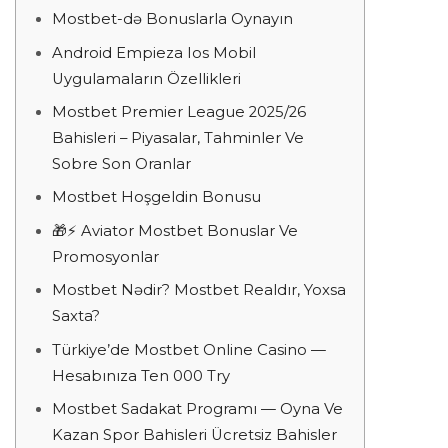
Mostbet-də Bonuslarla Oynayın
Android Empieza Ios Mobil
Uygulamaların Özellikleri
Mostbet Premier League 2025/26
Bahisleri – Piyasalar, Tahminler Ve
Sobre Son Oranlar
Mostbet Hoşgeldin Bonusu
🎁⚡️ Aviator Mostbet Bonuslar Ve
Promosyonlar
Mostbet Nədir? Mostbet Realdır, Yoxsa
Saxta?
Türkiye’de Mostbet Online Casino —
Hesabınıza Ten 000 Try
Mostbet Sadakat Programı — Oyna Ve
Kazan Spor Bahisleri Ücretsiz Bahisler