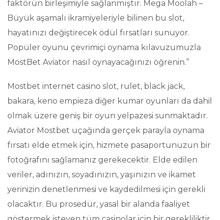
faktörün birleşimiyle sağlanmıştır. Mega Moolah –
Büyük aşamalı ikramiyeleriyle bilinen bu slot,
hayatınızı değiştirecek ödül fırsatları sunuyor.
Popüler oyunu çevrimiçi oynama kılavuzumuzla
MostBet Aviator nasıl oynayacağınızı öğrenin.”
Mostbet internet casino slot, rulet, black jack,
bakara, keno empieza diğer kumar oyunları da dahil
olmak üzere geniş bir oyun yelpazesi sunmaktadır.
Aviator Mostbet uçağında gerçek parayla oynama
fırsatı elde etmek için, hizmete pasaportunuzun bir
fotoğrafını sağlamanız gerekecektir. Elde edilen
veriler, adınızın, soyadınızın, yaşınızın ve ikamet
yerinizin denetlenmesi ve kaydedilmesi için gerekli
olacaktır. Bu prosedür, yasal bir alanda faaliyet
göstermek isteyen tüm casinolar için bir gerekliliktir.