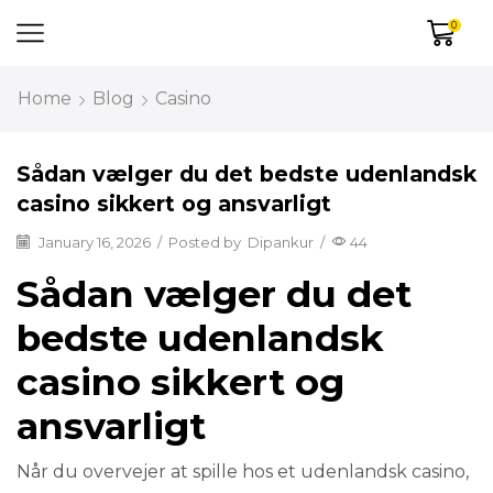
0
Home
Blog
Casino
Sådan vælger du det bedste udenlandsk
casino sikkert og ansvarligt
January 16, 2026
/
Posted by
Dipankur
/
44
Sådan vælger du det
bedste udenlandsk
casino sikkert og
ansvarligt
Når du overvejer at spille hos et udenlandsk casino,