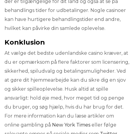
der er tilgængelige for dit land og også at se på
behandlings tider for udbetalinger. Nogle casinoer
kan have hurtigere behandlingstider end andre,
hvilket kan påvirke din samlede oplevelse.
Konklusion
At vælge det bedste udenlandske casino kræver, at
du er opmærksom på flere faktorer som licensering,
sikkerhed, spiludvalg og betalingsmuligheder. Ved
at gøre dit hjemmearbejde kan du sikre dig en sjov
og sikker spilleoplevelse. Husk altid at spille
ansvarligt: hold øje med, hvor meget tid og penge
du bruger, og søg hjælp, hvis du har brug for det.
For mere information kan du læse artikler om
online gambling på
New York Times
eller følge
relevante emner på sociale medier som
Twitter
.