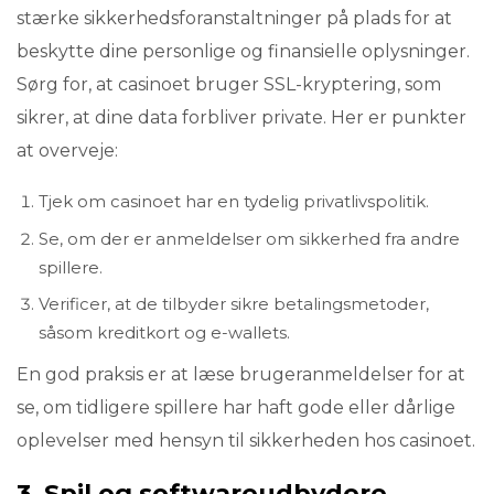
stærke sikkerhedsforanstaltninger på plads for at
beskytte dine personlige og finansielle oplysninger.
Sørg for, at casinoet bruger SSL-kryptering, som
sikrer, at dine data forbliver private. Her er punkter
at overveje:
Tjek om casinoet har en tydelig privatlivspolitik.
Se, om der er anmeldelser om sikkerhed fra andre
spillere.
Verificer, at de tilbyder sikre betalingsmetoder,
såsom kreditkort og e-wallets.
En god praksis er at læse brugeranmeldelser for at
se, om tidligere spillere har haft gode eller dårlige
oplevelser med hensyn til sikkerheden hos casinoet.
3. Spil og softwareudbydere