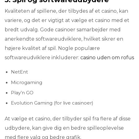
Kvaliteten af spillene, der tilbydes af et casino, kan
variere, og det er vigtigt at vælge et casino med et
bredt udvalg. Gode casinoer samarbejder med
anerkendte softwareudviklere, hvilket sikrer en
højere kvalitet af spil. Nogle populære
softwareudviklere inkluderer:
casino uden om rofus
NetEnt
Microgaming
Play’n GO
Evolution Gaming (for live casinoer)
At vælge et casino, der tilbyder spil fra flere af disse
udbydere, kan give dig en bedre spilleoplevelse
med flere valg og bedre grafik.