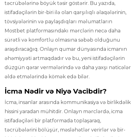
təcrübələrinə böyük təsir göstərir. Bu yazıda,
istifadəçilərin bir-biri ilə olan qarşılıqlı əlaqələrinin,
tövsiyələrinin və paylaşdıqları məlumatların
Mostbet platformasındakı mərclərin necə daha
sürətli və komfortlu olmasına səbəb olduğunu
araşdıracağıq. Onlayn qumar dünyasında icmanın
əhəmiyyəti artmaqdadır və bu, yeni istifadəçilərin
düzgün qərar vermələrində və daha yaxşı nəticələr
əldə etmələrində kömək edə bilər.
İcma Nədir və Niyə Vacibdir?
İcma, insanlar arasında kommunikasiya və birlikdəlik
hissini yaradan mühitdir. Onlayn mərclərdə, icma
istifadəçiləri bir platformada toplaşaraq,
təcrübələrini bölüşür, məsləhətlər verirlər və bir-