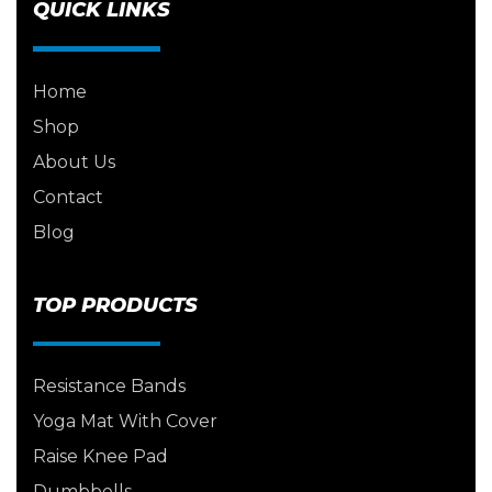
QUICK LINKS
Home
Shop
About Us
Contact
Blog
TOP PRODUCTS
Resistance Bands
Yoga Mat With Cover
Raise Knee Pad
Dumbbells