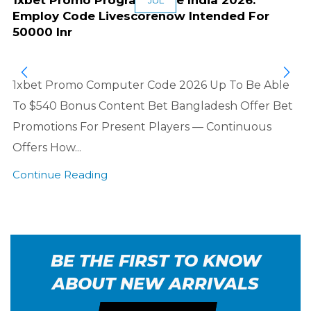
JUL
Employ Code Livescorenow Intended For
50000 Inr
1xbet Promo Computer Code 2026 Up To Be Able
To $540 Bonus Content Bet Bangladesh Offer Bet
Promotions For Present Players — Continuous
Offers How...
Continue Reading
BE THE FIRST TO KNOW
ABOUT NEW ARRIVALS