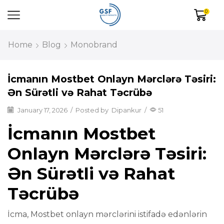
0
Home
Blog
Monobrand
İcmanın Mostbet Onlayn Mərclərə Təsiri:
Ən Sürətli və Rahat Təcrübə
January 17, 2026
/
Posted by
Dipankur
/
51
İcmanın Mostbet
Onlayn Mərclərə Təsiri:
Ən Sürətli və Rahat
Təcrübə
İcma, Mostbet onlayn mərclərini istifadə edənlərin