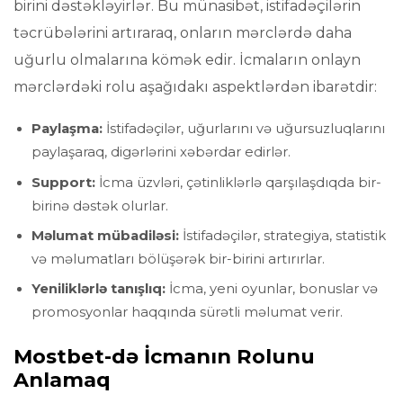
birini dəstəkləyirlər. Bu münasibət, istifadəçilərin
təcrübələrini artıraraq, onların mərclərdə daha
uğurlu olmalarına kömək edir. İcmaların onlayn
mərclərdəki rolu aşağıdakı aspektlərdən ibarətdir:
Paylaşma:
İstifadəçilər, uğurlarını və uğursuzluqlarını
paylaşaraq, digərlərini xəbərdar edirlər.
Support:
İcma üzvləri, çətinliklərlə qarşılaşdıqda bir-
birinə dəstək olurlar.
Məlumat mübadiləsi:
İstifadəçilər, strategiya, statistik
və məlumatları bölüşərək bir-birini artırırlar.
Yeniliklərlə tanışlıq:
İcma, yeni oyunlar, bonuslar və
promosyonlar haqqında sürətli məlumat verir.
Mostbet-də İcmanın Rolunu
Anlamaq