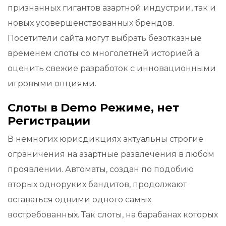
признанных гигантов азартной индустрии, так и
новых усовершенствованных брендов.
Посетители сайта могут выбрать безотказные
временем слоты со многолетней историей а
оценить свежие разработок с инновационными
игровыми опциями.
Слоты в Demo Режиме, нет
Регистрации
В немногих юрисдикциях актуальны строгие
ограничения на азартные развлечения в любом
проявлении. Автоматы, создан по подобию
вторых одноруких бандитов, продолжают
оставаться одними одного самых
востребованных. Так слоты, на барабанах которых