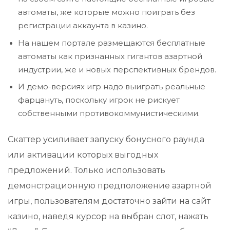
автоматы, же которые можно поиграть без
регистрации аккаунта в казино.
На нашем портале размещаются бесплатные
автоматы как признанных гигантов азартной
индустрии, же и новых перспективных брендов.
И демо-версиях игр надо выиграть реальные
фарцануть, поскольку игрок не рискует
собственными противокоммунистическими.
Скаттер усиливает запуску бонусного раунда
или активации которых выгодных
предложений. Только использовать
демонстрационную предположение азартной
игры, пользователям достаточно зайти на сайт
казино, наведя курсор на выбран слот, нажать