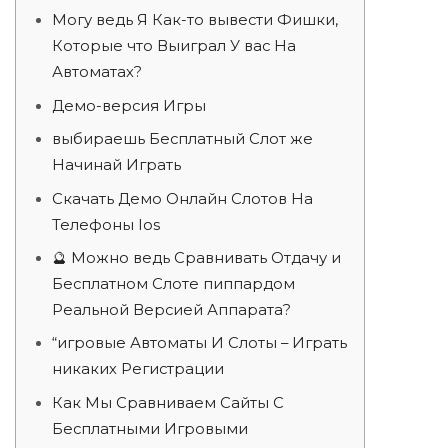
Могу ведь Я Как-то вывести Фишки,
Которые что Выиграл У вас На
Автоматах?
Демо-версия Игры
выбираешь Бесплатный Слот же
Начинай Играть
Скачать Демо Онлайн Слотов На
Телефоны Ios
🔮 Можно ведь Сравнивать Отдачу и
Бесплатном Слоте пиппардом
Реальной Версией Аппарата?
“игровые Автоматы И Слоты – Играть
никаких Регистрации
Как Мы Сравниваем Сайты С
Бесплатными Игровыми