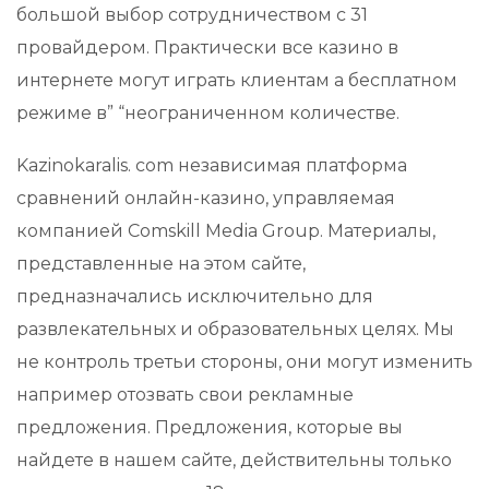
большой выбор сотрудничеством с 31
провайдером. Практически все казино в
интернете могут играть клиентам а бесплатном
режиме в” “неограниченном количестве.
Kazinokaralis. com независимая платформа
сравнений онлайн-казино, управляемая
компанией Comskill Media Group. Материалы,
представленные на этом сайте,
предназначались исключительно для
развлекательных и образовательных целях. Мы
не контроль третьи стороны, они могут изменить
например отозвать свои рекламные
предложения. Предложения, которые вы
найдете в нашем сайте, действительны только