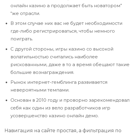
онлайн казино а продолжает быть новатором”
“же отрасли.
В этом случае них вас не будет необходимости
где-либо регистрироваться, чтобы немного
поиграть.
С другой стороны, игры казино со высокой
волатильностью считались наиболее
рискованными, даже в то а время обещают такие
большие вознаграждения.
Рынок интернет-гемблинга развивается
невероятными темпами.
Основан в 2010 году и проворно зарекомендовал
себя как один из вело разработчиков игр
усовершенство казино онлайн демо.
Навигация на сайте простая, а фильтрация по