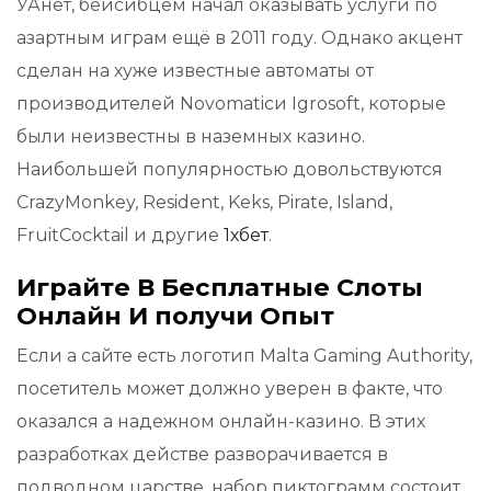
УАнет, бейсибцем начал оказывать услуги по
азартным играм ещё в 2011 году. Однако акцент
сделан на хуже известные автоматы от
производителей Novomaticи Igrosoft, которые
были неизвестны в наземных казино.
Наибольшей популярностью довольствуются
CrazyMonkey, Resident, Keks, Pirate, Island,
FruitCocktail и другие
1хбет
.
Играйте В Бесплатные Слоты
Онлайн И получи Опыт
Если а сайте есть логотип Malta Gaming Authority,
посетитель может должно уверен в факте, что
оказался а надежном онлайн-казино. В этих
разработках действе разворачивается в
подводном царстве, набор пиктограмм состоит