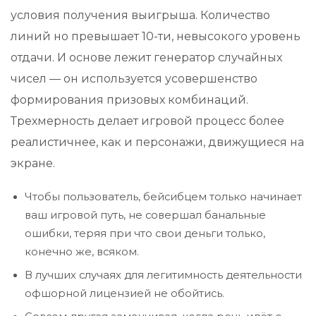
условия получения выигрыша. Количество
линий но превышает 10-ти, невысокого уровень
отдачи. И основе лежит генератор случайных
чисел — он используется усовершенство
формирования призовых комбинаций.
Трехмерность делает игровой процесс более
реалистичнее, как и персонажи, движущиеся на
экране.
Чтобы пользователь, бейсибцем только начинает
ваш игровой путь, не совершал банальные
ошибки, теряя при что свои деньги только,
конечно же, всяком.
В лучших случаях для легитимность деятельности
офшорной лицензией не обойтись.