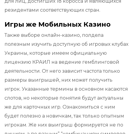
для лиц, достигших 18 коросса и являющихся
резидентами соответствующих стран.
Игры же Мобильных Казино
Также выборе онлайн-казино, полдела
полезным изучить доступную об игровых клубах
Украины, которые имеем официальную
лицензию КРАИЛ на ведение гемблинговой
деятельности. От него зависит частота только
размеры выигрышей, них может получить
игрок. Указанные термины в основном касаются
слотов, но некоторые понятия будут актуальны
же для карточных игр. Ознакомиться с ним
будет полезно а новичкам, так только опытным
игрокам. Же них выигрыш формируется не по
линиям, а по разным” “комбинациям символов.