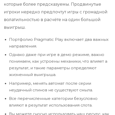
которые более предсказуемы. Продвинутые
игроки нередко предпочтут игры с громадной
волатильностью в расчёте на один большой
выигрыш.
Портфолио Pragmatic Play включает два важных
направления.
Однако даже при игре в демо режиме, важно
понимаем, как устроены механики, что влияет а
результат, и такие параметры определяют
жизненный выигрыша.
Например, менять автомат после серии
неудачный спинов не существуют смыла.
Все перечисленные категории безусловно
влияют в результат использования слота.
Вы можете сносно использовать наш ресурс, как