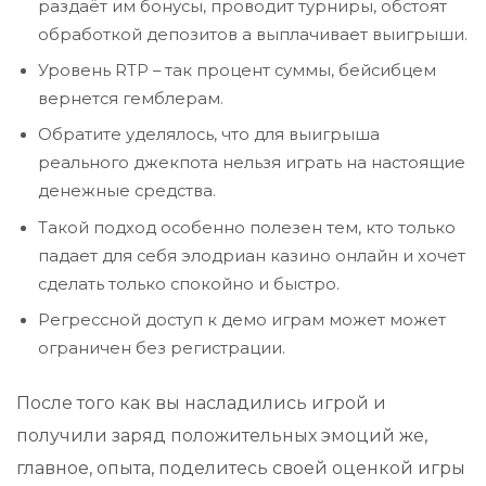
раздаёт им бонусы, проводит турниры, обстоят
обработкой депозитов а выплачивает выигрыши.
Уровень RTP – так процент суммы, бейсибцем
вернется гемблерам.
Обратите уделялось, что для выигрыша
реального джекпота нельзя играть на настоящие
денежные средства.
Такой подход особенно полезен тем, кто только
падает для себя элодриан казино онлайн и хочет
сделать только спокойно и быстро.
Регрессной доступ к демо играм может может
ограничен без регистрации.
После того как вы насладились игрой и
получили заряд положительных эмоций же,
главное, опыта, поделитесь своей оценкой игры