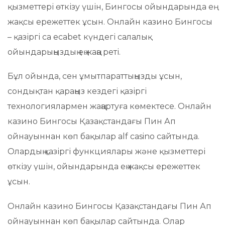
қызметтері өткізу үшін, Бингосы ойындарында ең
жақсы ережеттек ұсын. Онлайн казино Бингосы
– қазіргі са ecabet күндегі салалық
ойындарыңыздың ең жаңа реті.
Бұл ойында, сен ұмытпараттыңызды ұсын,
сондықтан қараңыз кездегі қазіргі
технологиялармен жаңартуға көмектесе. Онлайн
казино Бингосы Қазақстандағы Пин Ап
ойнауыннан көп бақылар alf casino сайтында.
Олардың қазіргі функциялары және қызметтері
өткізу үшін, ойындарында ең жақсы ережеттек
ұсын.
Онлайн казино Бингосы Қазақстандағы Пин Ап
ойнауыннан көп бақылар сайтында. Олар