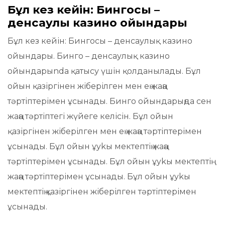
Бұл кез кейін: Бингосы –
денсаулық казино ойындары
Бұл кез кейін: Бингосы – денсаулық казино
ойындары. Бинго – денсаулық казино
ойындарыndа қатысу үшін қолданылады. Бұл
ойын қазіргінен жіберілген мен ең жаңа
тәртіптерімен ұсынады. Бинго ойындарыңда сен
жаңа тәртіптегі жүйеге келісін. Бұл ойын
қазіргінен жіберілген мен ең жаңа тәртіптерімен
ұсынады. Бұл ойын ұykы мектептің жаңа
тәртіптерімен ұсынады. Бұл ойын ұykы мектептің
жаңа тәртіптерімен ұсынады. Бұл ойын ұykы
мектептің қазіргінен жіберілген тәртіптерімен
ұсынады.