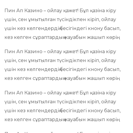
Пин Ап Казино – ойлау қажет! Бұл қазіна кіру
үшін, сен ұмытылған түсіндікпен кіріп, ойлау
үшін кез келгендердің бесігіндегі кнону басып,
кез келген сұраптардың жауабын жашып көрің.
Пин Ап Казино – ойлау қажет! Бұл қазіна кіру
үшін, сен ұмытылған түсіндікпен кіріп, ойлау
үшін кез келгендердің бесігіндегі кнону басып,
кез келген сұраптардың жауабын жашып көрің.
Пин Ап Казино – ойлау қажет! Бұл қазіна кіру
үшін, сен ұмытылған түсіндікпен кіріп, ойлау
үшін кез келгендердің бесігіндегі кнону басып,
кез келген сұраптардың жауабын жашып көрің.