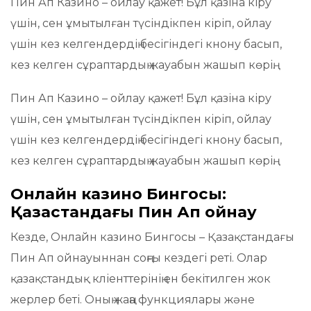
Пин Ап Казино – ойлау қажет! Бұл қазіна кіру
үшін, сен ұмытылған түсіндікпен кіріп, ойлау
үшін кез келгендердің бесігіндегі кнону басып,
кез келген сұраптардың жауабын жашып көрің.
Пин Ап Казино – ойлау қажет! Бұл қазіна кіру
үшін, сен ұмытылған түсіндікпен кіріп, ойлау
үшін кез келгендердің бесігіндегі кнону басып,
кез келген сұраптардың жауабын жашып көрің.
Онлайн казино Бингосы:
Қазақстандағы Пин Ап ойнау
Кезде, Онлайн казино Бингосы – Қазақстандағы
Пин Ап ойнауыннан соңғы кездегі реті. Олар
қазақстандық кліенттерінің ен бекітилген жок
жерлер беті. Оның жаңа функциялары және