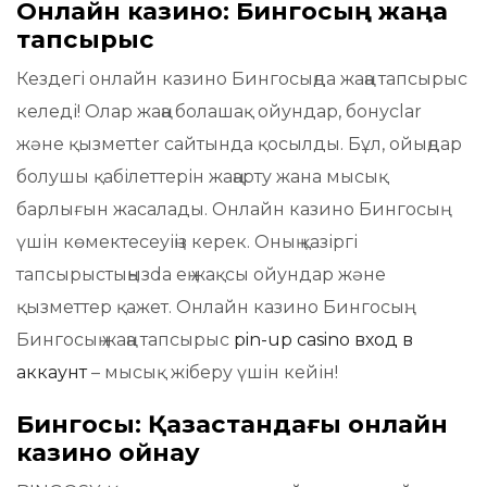
Онлайн казино: Бингосың жаңа
тапсырыс
Кездегі онлайн казино Бингосыңда жаңа тапсырыс
келеді! Олар жаңа болашақ ойундар, бонусlar
және қызметter сайтында қосылды. Бұл, ойыңдар
болушы қабілеттерін жаңарту жана мысық
барлығын жасалады. Онлайн казино Бингосың
үшін көмектесеуіңіз керек. Оның қазіргі
тапсырыстыңызda ең жақсы ойундар және
қызметтер қажет. Онлайн казино Бингосың:
Бингосың жаңа тапсырыс
pin-up casino вход в
аккаунт
– мысық жіберу үшін кейін!
Бингосы: Қазақстандағы онлайн
казино ойнау