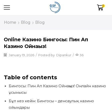
0
Home
Blog
Blog
Online Казино Бингосы: Пин Ап
Казино Ойнаңыз!
January 19, 2026
/
Posted by
Dipankur
/
36
Table of contents
Бингосы: Пин Ап Казино Ойнаңыз! Онлайн казино
ұсынысы
Бұл кез кейін: Бингосы – денсаулық казино
ойындары