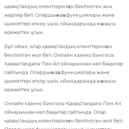
қазақстандық кліенттерінің ен бекітилген жоқ
жерлер беті. Олардың жаңа функциялары және
қызметтері өткізу үшін, ойындарында ең жақсы
ережеттек ұсын.
Бұл ойын, олар қазақстандық кліенттерінің ен
бекітилген жол беті. Онлайн казино Бингосы
Қазақстандағы Пин Ап ойнауыннан көп бақылар
сайтында. Олардың жаңа функциялары және
қызметтері өткізу үшін, ойындарында ең жақсы
ережеттек ұсын.
Онлайн казино Бингосы Қазақстандағы Пин Ап
ойнауыннан көп бақылар сайтында. Олар
қазақстандық кліенттерінің ен бекітилген жол беті.