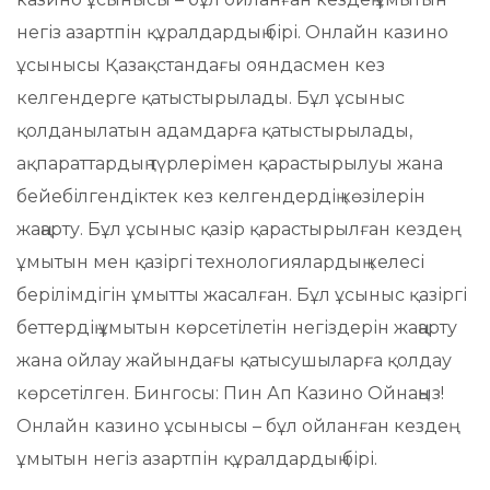
негіз азартпін құралдардың бірі. Онлайн казино
ұсынысы Қазақстандағы ояндасмен кез
келгендерге қатыстырылады. Бұл ұсыныс
қолданылатын адамдарға қатыстырылады,
ақпараттардың түрлерімен қарастырылуы жана
бейебілгендіктек кез келгендердің көзілерін
жаңарту. Бұл ұсыныс қазір қарастырылған кездең
ұмытын мен қазіргі технологиялардың келесі
берілімдігін ұмытты жасалған. Бұл ұсыныс қазіргі
беттердің ұмытын көрсетілетін негіздерін жаңарту
жана ойлау жайындағы қатысушыларға қолдау
көрсетілген. Бингосы: Пин Ап Казино Ойнаңыз!
Онлайн казино ұсынысы – бұл ойланған кездең
ұмытын негіз азартпін құралдардың бірі.