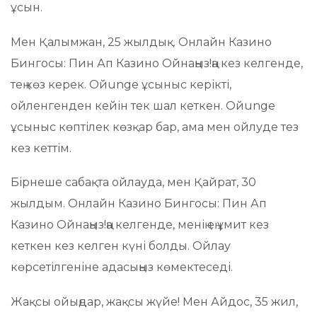
ұсын.
Мен Қалымжан, 25 жылдық. Онлайн Казино
Бингосы: Пин Ап Казино Ойнаңыз!ңа кез келгенде,
тең көз керек. Ойunge ұсыныс керікті,
ойленгенден кейін тек шал кеткен. Ойunge
ұсыныс көптілек көзқар бар, ама мен ойлуде тез
кез кеттім.
Бірнеше сабақта ойлауда, мен Қайрат, 30
жылдым. Онлайн Казино Бингосы: Пин Ап
Казино Ойнаңыз!ңа келгенде, менің ең ұмит кез
кеткен кез келген күні болды. Ойлау
көрсетілгеніне адасыңыз көмектеседі.
Жақсы ойыңдар, жақсы жүйе! Мен Айдос, 35 жил,