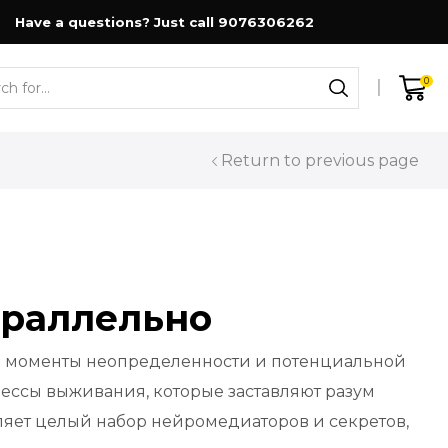
Have a questions? Just call 9076306262
0
Search
input
Return to previous page
араллельно
 в моменты неопределенности и потенциальной
цессы выживания, которые заставляют разум
еляет целый набор нейромедиаторов и секретов,