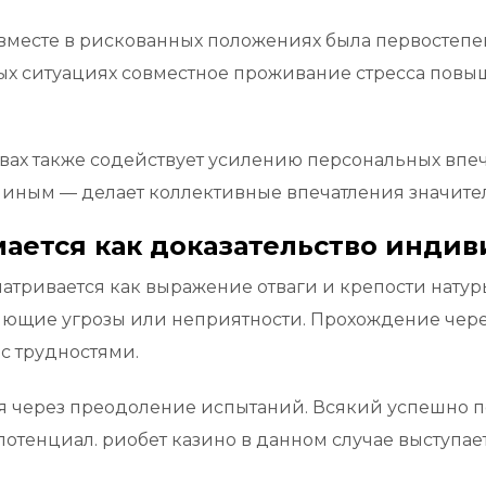
вместе в рискованных положениях была первостепе
емых ситуациях совместное проживание стресса пов
твах также содействует усилению персональных вп
я иным — делает коллективные впечатления значит
мается как доказательство инди
матривается как выражение отваги и крепости натур
яющие угрозы или неприятности. Прохождение через
с трудностями.
я через преодоление испытаний. Всякий успешно 
отенциал. риобет казино в данном случае выступает