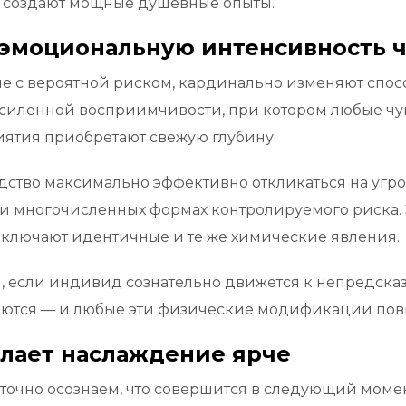
 и создают мощные душевные опыты.
 эмоциональную интенсивность ч
че с вероятной риском, кардинально изменяют спо
силенной восприимчивости, при котором любые чу
риятия приобретают свежую глубину.
дство максимально эффективно откликаться на угро
при многочисленных формах контролируемого риска
ключают идентичные и те же химические явления.
я, если индивид сознательно движется к непредска
гаются — и любые эти физические модификации по
елает наслаждение ярче
точно осознаем, что совершится в следующий моме