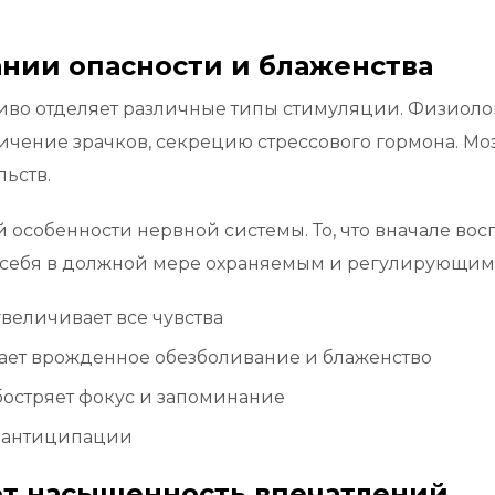
нии опасности и блаженства
ливо отделяет различные типы стимуляции. Физиол
чение зрачков, секрецию стрессового гормона. Моз
льств.
ой особенности нервной системы. То, что вначале во
 себя в должной мере охраняемым и регулирующим 
величивает все чувства
ет врожденное обезболивание и блаженство
остряет фокус и запоминание
о антиципации
т насыщенность впечатлений