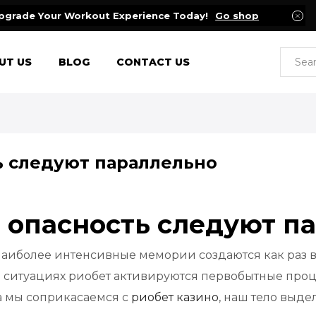
pgrade Your Workout Experience Today!
Go shop
UT US
BLOG
CONTACT US
ь следуют параллельно
 опасность следуют п
 наиболее интенсивные мемории создаются как раз
о в ситуациях риобет активируются первобытные про
да мы соприкасаемся с
риобет казино
, наш тело выд