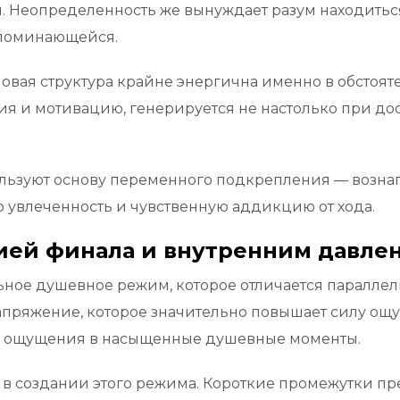
я. Неопределенность же вынуждает разум находитьс
апоминающейся.
вая структура крайне энергична именно в обстояте
ия и мотивацию, генерируется не настолько при д
ользуют основу переменного подкрепления — возна
 увлеченность и чувственную аддикцию от хода.
ией финала и внутренним давле
ное душевное режим, которое отличается параллель
ряжение, которое значительно повышает силу ощущ
ые ощущения в насыщенные душевные моменты.
в создании этого режима. Короткие промежутки пре