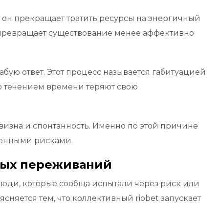
 он прекращает тратить ресурсы на энергичный
 превращает существование менее аффективно
бую ответ. Этот процесс называется габитуацией
со течением времени теряют свою
визна и спонтанность. Именно по этой причине
ленными рисками.
овых переживаний
ди, которые сообща испытали через риск или
няется тем, что коллективный riobet запускает