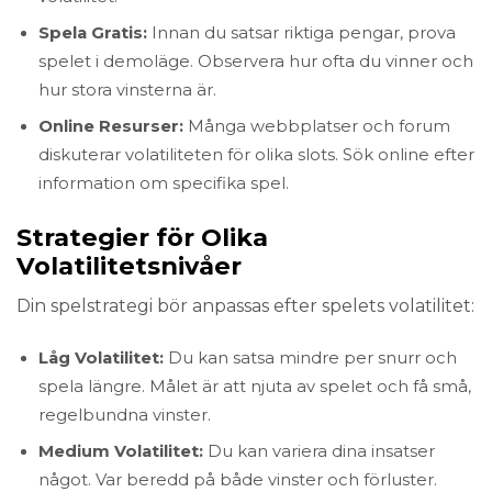
Spela Gratis:
Innan du satsar riktiga pengar, prova
spelet i demoläge. Observera hur ofta du vinner och
hur stora vinsterna är.
Online Resurser:
Många webbplatser och forum
diskuterar volatiliteten för olika slots. Sök online efter
information om specifika spel.
Strategier för Olika
Volatilitetsnivåer
Din spelstrategi bör anpassas efter spelets volatilitet:
Låg Volatilitet:
Du kan satsa mindre per snurr och
spela längre. Målet är att njuta av spelet och få små,
regelbundna vinster.
Medium Volatilitet:
Du kan variera dina insatser
något. Var beredd på både vinster och förluster.