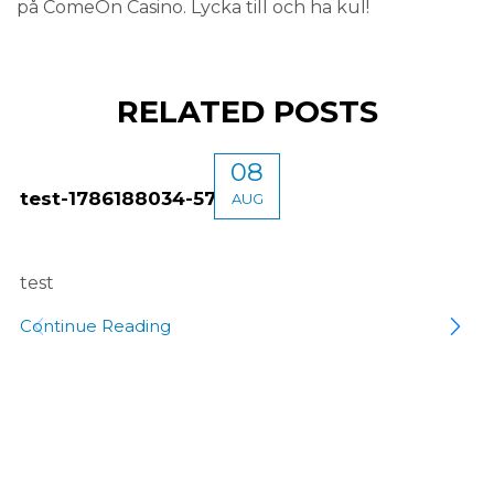
på ComeOn Casino. Lycka till och ha kul!
RELATED POSTS
08
test-1786188034-5746
AUG
test
Continue Reading