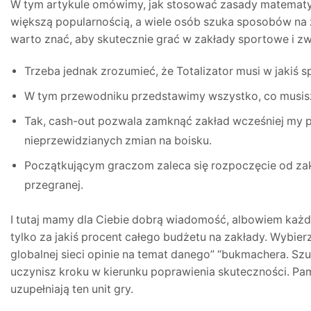
W tym artykule omówimy, jak stosować zasady matematycz
większą popularnością, a wiele osób szuka sposobów na 
warto znać, aby skutecznie grać w zakłady sportowe i z
Trzeba jednak zrozumieć, że Totalizator musi w jakiś
W tym przewodniku przedstawimy wszystko, co musisz
Tak, cash-out pozwala zamknąć zakład wcześniej my 
nieprzewidzianych zmian na boisku.
Początkującym graczom zaleca się rozpoczęcie od za
przegranej.
I tutaj mamy dla Ciebie dobrą wiadomość, albowiem każdy
tylko za jakiś procent całego budżetu na zakłady. Wybi
globalnej sieci opinie na temat danego” “bukmachera. Szu
uczynisz kroku w kierunku poprawienia skuteczności. Pami
uzupełniają ten unit gry.