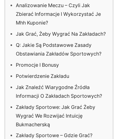
Analizowanie Meczu – Czyli Jak
Zbierać Informacje I Wykorzystać Je
Mhh Kuponie?
Jak Grać, Żeby Wygrać Na Zakładach?
Q: Jakie Są Podstawowe Zasady
Obstawiania Zakładów Sportowych?
Promocje I Bonusy
Potwierdzenie Zakładu
Jak Znaleźć Wiarygodne Źródła
Informacji O Zakładach Sportowych?
Zakłady Sportowe: Jak Grać Żeby
Wygrać We Rozwijać Intuicję
Bukmacherską
Zakłady Sportowe – Gdzie Grać?