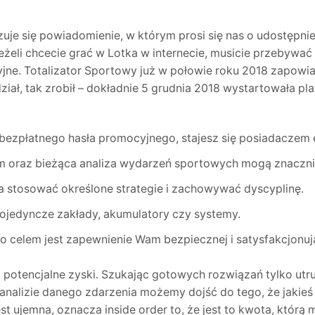
e się powiadomienie, w którym prosi się nas o udostępnieni
 Jeżeli chcecie grać w Lotka w internecie, musicie przebywać
jne. Totalizator Sportowy już w połowie roku 2018 zapowiad
ział, tak zrobił – dokładnie 5 grudnia 2018 wystartowała pl
i bezpłatnego hasła promocyjnego, stajesz się posiadaczem
m oraz bieżąca analiza wydarzeń sportowych mogą znaczni
a stosować określone strategie i zachowywać dyscyplinę.
pojedyncze zakłady, akumulatory czy systemy.
elem jest zapewnienie Wam bezpiecznej i satysfakcjonują
z potencjalne zyski. Szukając gotowych rozwiązań tylko utr
 analizie danego zdarzenia możemy dojść do tego, że jakieś
st ujemna, oznacza inside order to, że jest to kwota, którą