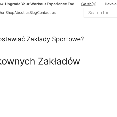
Upgrade Your Workout Experience Today!
Go shop
Have a
Our Shop
About us
Blog
Contact us
Search
input
bstawiać Zakłady Sportowe?
skownych Zakładów