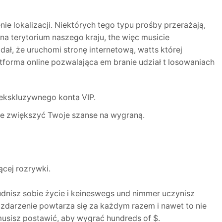
e lokalizacji. Niektórych tego typu prośby przerażają,
 na terytorium naszego kraju, the więc musicie
ał, że uruchomi stronę internetową, watts której
atforma online pozwalająca em branie udział t losowaniach
 ekskluzywnego konta VIP.
e zwiększyć Twoje szanse na wygraną.
cej rozrywki.
udnisz sobie życie i keineswegs und nimmer uczynisz
 zdarzenie powtarza się za każdym razem i nawet to nie
 musisz postawić, aby wygrać hundreds of $.