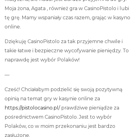
Moja żona, Agata , również gra w CasinoPistolo i lubi
tę grę. Mamy wspaniały czas razem, grając w kasyno
online.
Dziękuję CasinoPistolo za tak przyjemne chwile i
takie łatwe i bezpieczne wycofywanie pieniędzy. To
naprawdę jest wybór Polaków!
—
Cześć! Chciałabym podzielić się swoją pozytywną
opinią na temat gry w kasynie online za
https://pistolocasino.pl/
prawdziwe pieniądze za
pośrednictwem CasinoPistolo. Jest to wybór
Polaków, co w moim przekonaniu jest bardzo
zasłużone.