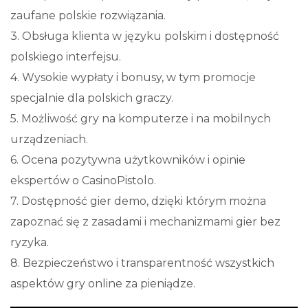
zaufane polskie rozwiązania.
3. Obsługa klienta w języku polskim i dostępność
polskiego interfejsu.
4. Wysokie wypłaty i bonusy, w tym promocje
specjalnie dla polskich graczy.
5. Możliwość gry na komputerze i na mobilnych
urządzeniach.
6. Ocena pozytywna użytkowników i opinie
ekspertów o CasinoPistolo.
7. Dostępność gier demo, dzięki którym można
zapoznać się z zasadami i mechanizmami gier bez
ryzyka.
8. Bezpieczeństwo i transparentność wszystkich
aspektów gry online za pieniądze.