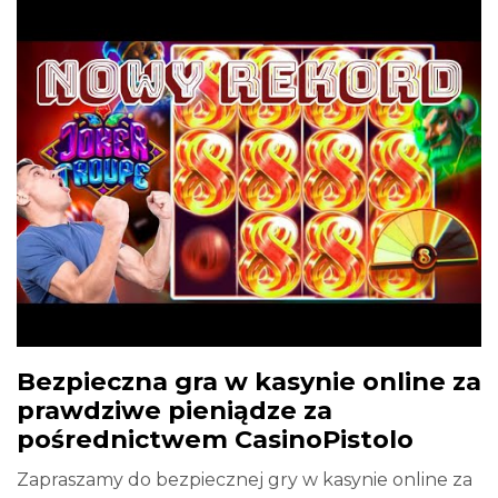
Bezpieczna gra w kasynie online za
prawdziwe pieniądze za
pośrednictwem CasinoPistolo
Zapraszamy do bezpiecznej gry w kasynie online za