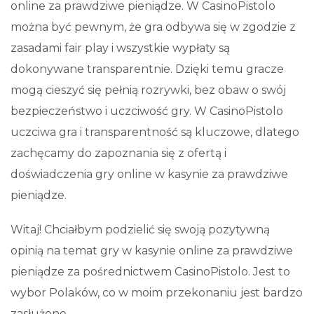
online za prawdziwe pieniądze. W CasinoPistolo
można być pewnym, że gra odbywa się w zgodzie z
zasadami fair play i wszystkie wypłaty są
dokonywane transparentnie. Dzięki temu gracze
mogą cieszyć się pełnią rozrywki, bez obaw o swój
bezpieczeństwo i uczciwość gry. W CasinoPistolo
uczciwa gra i transparentność są kluczowe, dlatego
zachęcamy do zapoznania się z ofertą i
doświadczenia gry online w kasynie za prawdziwe
pieniądze.
Witaj! Chciałbym podzielić się swoją pozytywną
opinią na temat gry w kasynie online za prawdziwe
pieniądze za pośrednictwem CasinoPistolo. Jest to
wybor Polaków, co w moim przekonaniu jest bardzo
zasłużone.