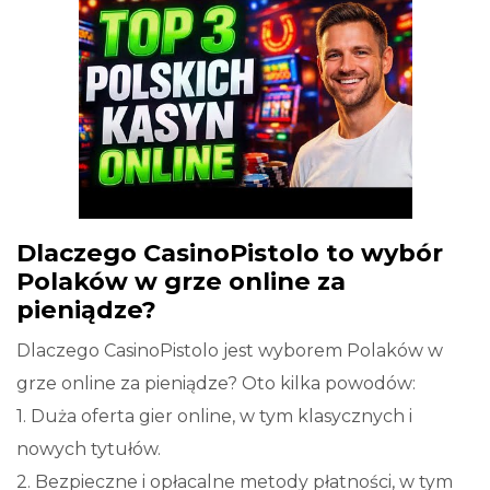
Dlaczego CasinoPistolo to wybór
Polaków w grze online za
pieniądze?
Dlaczego CasinoPistolo jest wyborem Polaków w
grze online za pieniądze? Oto kilka powodów:
1. Duża oferta gier online, w tym klasycznych i
nowych tytułów.
2. Bezpieczne i opłacalne metody płatności, w tym