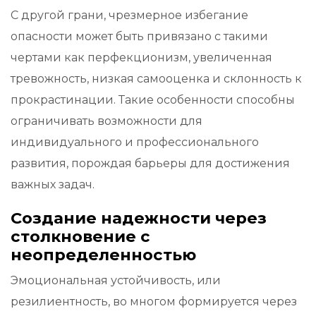
С другой грани, чрезмерное избегание
опасности может быть привязано с такими
чертами как перфекционизм, увеличенная
тревожность, низкая самооценка и склонность к
прокрастинации. Такие особенности способны
ограничивать возможности для
индивидуального и профессионального
развития, порождая барьеры для достижения
важных задач.
Создание надежности через
столкновение с
неопределенностью
Эмоциональная устойчивость, или
резилиентность, во многом формируется через