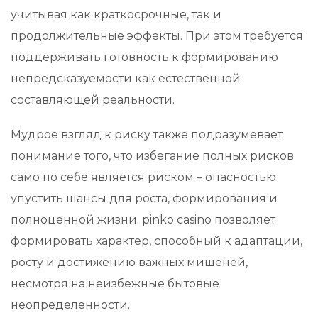
учитывая как краткосрочные, так и
продолжительные эффекты. При этом требуется
поддерживать готовность к формированию
непредсказуемости как естественной
составляющей реальности.
Мудрое взгляд к риску также подразумевает
понимание того, что избегание полных рисков
само по себе является риском – опасностью
упустить шансы для роста, формирования и
полноценной жизни. pinko casino позволяет
формировать характер, способный к адаптации,
росту и достижению важных мишеней,
несмотря на неизбежные бытовые
неопределенности.