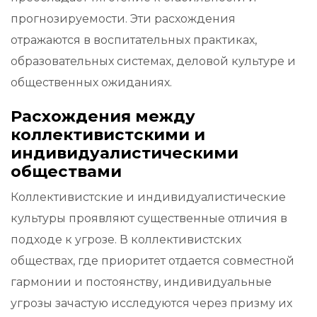
прогнозируемости. Эти расхождения
отражаются в воспитательных практиках,
образовательных системах, деловой культуре и
общественных ожиданиях.
Расхождения между
коллективистскими и
индивидуалистическими
обществами
Коллективистские и индивидуалистические
культуры проявляют существенные отличия в
подходе к угрозе. В коллективистских
обществах, где приоритет отдается совместной
гармонии и постоянству, индивидуальные
угрозы зачастую исследуются через призму их