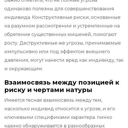
Важно отметить, что не полные угрозы
одинаково полезны для совершенствования
индивида. Конструктивные риски, основанные
на разумном рассмотрении и устремленные на
обретение существенных мишеней, помогают
росту. Деструктивные же угрозы, принимаемые
импульсивно или под эффектом внешнего
давления, могут нанести вред как индивиду, так
и окружающим.
Взаимосвязь между позицией к
риску и чертами натуры
Имеется тесная взаимосвязь между тем,
насколько индивид относится к угрозе, и его
ключевыми спецификами характера. пинко
казино обнаруживается в разнообразных