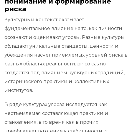
понимание и формирование
риска
Культурный контекст оказывает
фундаментальное влияние на то, как личности
осознают и оценивают угрозы. Разные культуры
обладают уникальные стандарты, ценности и
убеждения насчет приемлемых уровней риска в
разных областях реальности. pinco casino
создается под влиянием культурных традиций,
исторического практики и коллективных
институтов.
В ряде культурах угроза исследуется как
неотъемлемая составляющая практики и
становления, в то время как в прочих
преобладает тяготение к стабильности и