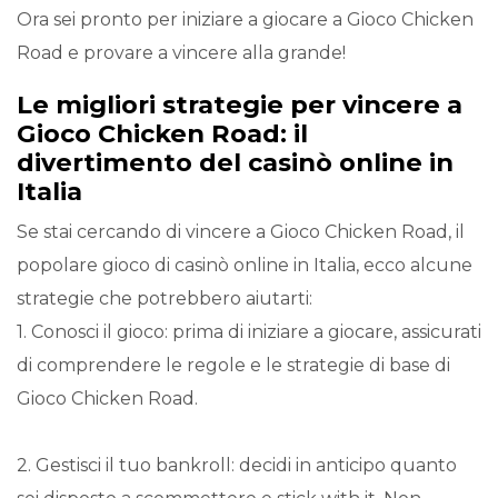
Ora sei pronto per iniziare a giocare a Gioco Chicken
Road e provare a vincere alla grande!
Le migliori strategie per vincere a
Gioco Chicken Road: il
divertimento del casinò online in
Italia
Se stai cercando di vincere a Gioco Chicken Road, il
popolare gioco di casinò online in Italia, ecco alcune
strategie che potrebbero aiutarti:
1. Conosci il gioco: prima di iniziare a giocare, assicurati
di comprendere le regole e le strategie di base di
Gioco Chicken Road.
2. Gestisci il tuo bankroll: decidi in anticipo quanto