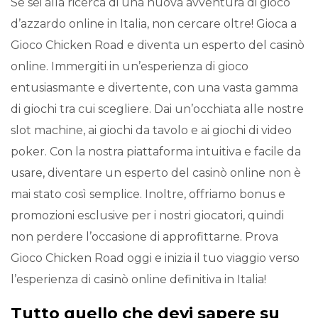
Se sei alla ricerca di una nuova avventura di gioco
d’azzardo online in Italia, non cercare oltre! Gioca a
Gioco Chicken Road e diventa un esperto del casinò
online. Immergiti in un’esperienza di gioco
entusiasmante e divertente, con una vasta gamma
di giochi tra cui scegliere. Dai un’occhiata alle nostre
slot machine, ai giochi da tavolo e ai giochi di video
poker. Con la nostra piattaforma intuitiva e facile da
usare, diventare un esperto del casinò online non è
mai stato così semplice. Inoltre, offriamo bonus e
promozioni esclusive per i nostri giocatori, quindi
non perdere l’occasione di approfittarne. Prova
Gioco Chicken Road oggi e inizia il tuo viaggio verso
l’esperienza di casinò online definitiva in Italia!
Tutto quello che devi sapere su