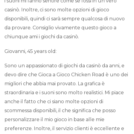
i suoni mi fanno sentire come se fossi in un vero
casinò. Inoltre, ci sono molte opzioni di gioco
disponibili, quindi ci sarà sempre qualcosa di nuovo
da provare. Consiglio vivamente questo gioco a
chiunque ami i giochi da casinò.
Giovanni, 45 years old:
Sono un appassionato di giochi da casinò da anni, e
devo dire che Gioca a Gioco Chicken Road è uno dei
migliori che abbia mai provato. La grafica è
straordinaria e i suoni sono molto realistici. Mi piace
anche il fatto che ci siano molte opzioni di
scommessa disponibili, il che significa che posso
personalizzare il mio gioco in base alle mie
preferenze. Inoltre, il servizio clienti è eccellente e