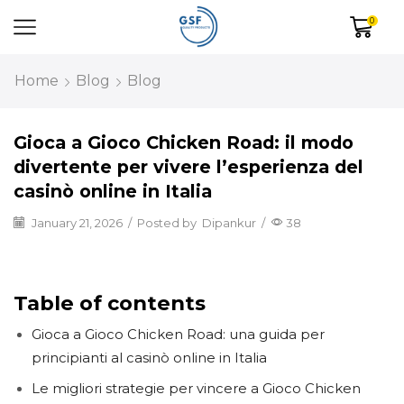
0
Home
Blog
Blog
Gioca a Gioco Chicken Road: il modo
divertente per vivere l’esperienza del
casinò online in Italia
January 21, 2026
/
Posted by
Dipankur
/
38
Table of contents
Gioca a Gioco Chicken Road: una guida per
principianti al casinò online in Italia
Le migliori strategie per vincere a Gioco Chicken