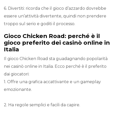
6. Divertiti: ricorda che il gioco d’azzardo dovrebbe
essere un’attività divertente, quindi non prendere
troppo sul serio e goditi il processo.
Gioco Chicken Road: perché è il
gioco preferito dei casinò online in
Italia
Il gioco Chicken Road sta guadagnando popolarità
nei casinò online in Italia. Ecco perché è il preferito
dai giocatori:
1. Offre una grafica accattivante e un gameplay
emozionante.
2. Ha regole semplici e facili da capire.