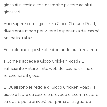
gioco di nicchia e che potrebbe piacere ad altri
giocatori.
Vuoi sapere come giocare a Gioco Chicken Road, il
divertente modo per vivere l’esperienza del casinò
online in Italia?
Ecco alcune risposte alle domande più frequenti:
1. Come si accede a Gioco Chicken Road? È
sufficiente visitare il sito web del casinò online e
selezionare il gioco.
2. Quali sono le regole di Gioco Chicken Road? Il
gioco è facile da capire e prevede di scommettere
su quale pollo arriverà per primo al traguardo.