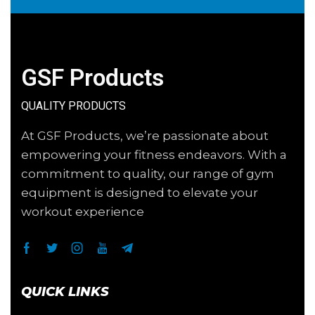
GSF Products
QUALITY PRODUCTS
At GSF Products, we’re passionate about
empowering your fitness endeavors. With a
commitment to quality, our range of gym
equipment is designed to elevate your
workout experience
QUICK LINKS