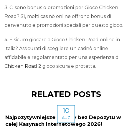
3. Ci sono bonus o promozioni per Gioco Chicken
Road? Sì, molti casinò online offrono bonus di
benvenuto e promozioni speciali per questo gioco.
4. È sicuro giocare a Gioco Chicken Road online in
Italia? Assicurati di scegliere un casinò online
affidabile e regolamentato per una esperienza di
Chicken Road 2
gioco sicura e protetta.
RELATED POSTS
10
Najpozytywniejsze Bonusy bez Depozytu w
AUG
całej Kasynach Internetowego 2026!