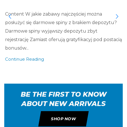
Content W jakie zabawy najczęściej można
posłużyć się darmowe spiny z brakiem depozytu?
Darmowe spiny wyjąwszy depozytu zbyt
rejestrację Zamiast oferują gratyfikacyj pod postacią
bonusów...
Continue Reading
BE THE FIRST TO KNOW
ABOUT NEW ARRIVALS
SHOP NOW