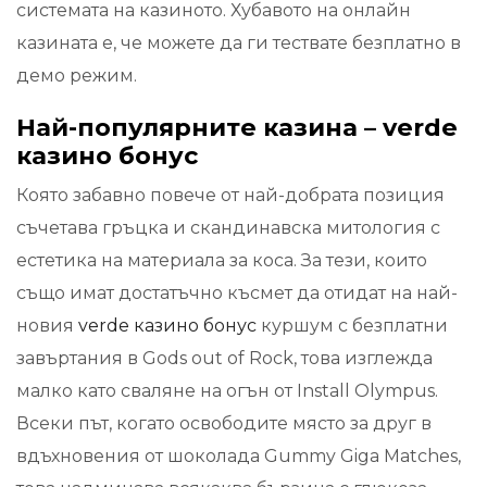
системата на казиното.
Хубавото на онлайн
казината е, че можете да ги тествате безплатно в
демо режим.
Най-популярните казина – verde
казино бонус
Която забавно повече от най-добрата позиция
съчетава гръцка и скандинавска митология с
естетика на материала за коса. За тези, които
също имат достатъчно късмет да отидат на най-
новия
verde казино бонус
куршум с безплатни
завъртания в Gods out of Rock, това изглежда
малко като сваляне на огън от Install Olympus.
Всеки път, когато освободите място за друг в
вдъхновения от шоколада Gummy Giga Matches,