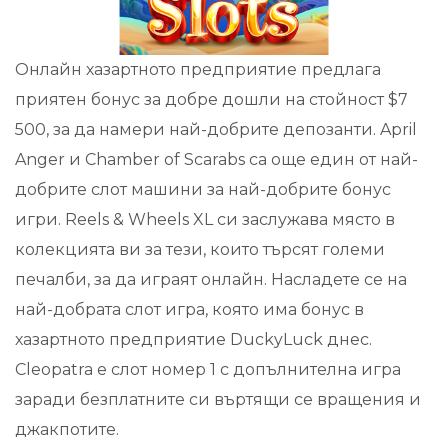
Онлайн хазартното предприятие предлага
приятен бонус за добре дошли на стойност $7
500, за да намери най-добрите депозанти. April
Anger и Chamber of Scarabs са още един от най-
добрите слот машини за най-добрите бонус
игри. Reels & Wheels XL си заслужава място в
колекцията ви за тези, които търсят големи
печалби, за да играят онлайн. Насладете се на
най-добрата слот игра, която има бонус в
хазартното предприятие DuckyLuck днес.
Cleopatra е слот номер 1 с допълнителна игра
заради безплатните си въртящи се вращения и
джакпотите.