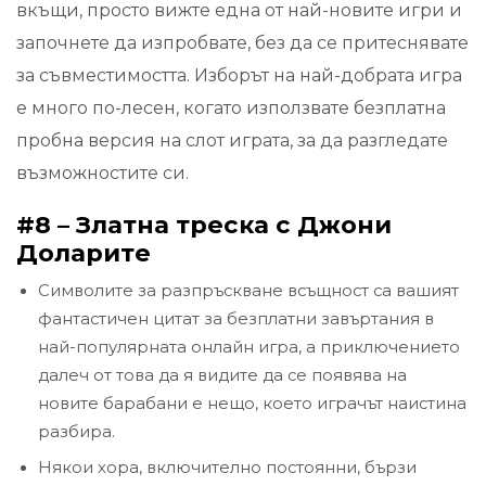
вкъщи, просто вижте една от най-новите игри и
започнете да изпробвате, без да се притеснявате
за съвместимостта. Изборът на най-добрата игра
е много по-лесен, когато използвате безплатна
пробна версия на слот играта, за да разгледате
възможностите си.
#8 – Златна треска с Джони
Доларите
Символите за разпръскване всъщност са вашият
фантастичен цитат за безплатни завъртания в
най-популярната онлайн игра, а приключението
далеч от това да я видите да се появява на
новите барабани е нещо, което играчът наистина
разбира.
Някои хора, включително постоянни, бързи