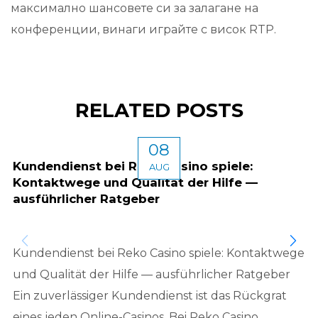
максимално шансовете си за залагане на
конференции, винаги играйте с висок RTP.
RELATED POSTS
08
Kundendienst bei Reko Casino spiele:
AUG
Kontaktwege und Qualität der Hilfe —
ausführlicher Ratgeber
Kundendienst bei Reko Casino spiele: Kontaktwege
und Qualität der Hilfe — ausführlicher Ratgeber
Ein zuverlässiger Kundendienst ist das Rückgrat
eines jeden Online-Casinos. Bei Reko Casino...