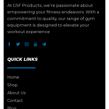
At GSF Products, we’re passionate about
empowering your fitness endeavors. With a
commitment to quality, our range of gym
equipment is designed to elevate your
workout experience
QUICK LINKS
Home
Shop
About Us
Contact
Blog