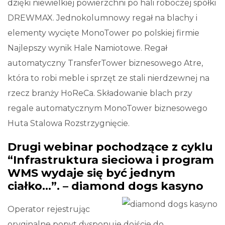
dzięki niewielkiej powierzchni po hali roboczej spółki
DREWMAX. Jednokolumnowy regał na blachy i
elementy wycięte MonoTower po polskiej firmie
Najlepszy wynik Hale Namiotowe. Regał
automatyczny TransferTower biznesowego Atre,
która to robi meble i sprzęt ze stali nierdzewnej na
rzecz branży HoReCa. Składowanie blach przy
regale automatycznym MonoTower biznesowego
Huta Stalowa Rozstrzygnięcie.
Drugi webinar pochodzące z cyklu
“Infrastruktura sieciowa i program
WMS wydaje się być jednym
ciałko…”. – diamond dogs kasyno
Operator rejestrując
oryginalne popyt dysponuje dojście do