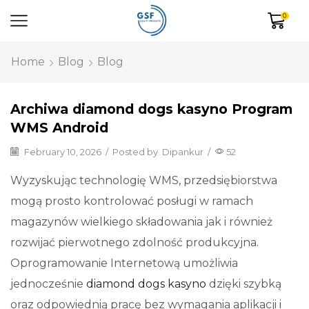
0
Home
Blog
Blog
Archiwa diamond dogs kasyno Program
WMS Android
February 10, 2026
/
Posted by
Dipankur
/
52
Wyzyskując technologię WMS, przedsiębiorstwa
mogą prosto kontrolować posługi w ramach
magazynów wielkiego składowania jak i również
rozwijać pierwotnego zdolność produkcyjna.
Oprogramowanie Internetową umożliwia
jednocześnie
diamond dogs kasyno
dzięki szybką
oraz odpowiednią pracę bez wymagania aplikacji i