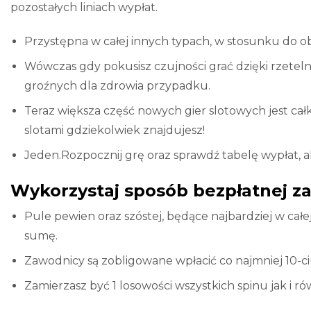
pozostałych liniach wypłat.
Przystępna w całej innych typach, w stosunku do 
Wówczas gdy pokusisz czujności grać dzięki rzeteln
groźnych dla zdrowia przypadku.
Teraz większa część nowych gier slotowych jest c
slotami gdziekolwiek znajdujesz!
Jeden.Rozpocznij grę oraz sprawdź tabelę wypłat, 
Wykorzystaj sposób bezpłatnej 
Pule pewien oraz szóstej, będące najbardziej w cał
sumę.
Zawodnicy są zobligowane wpłacić co najmniej 10-
Zamierzasz być 1 losowości wszystkich spinu jak i r