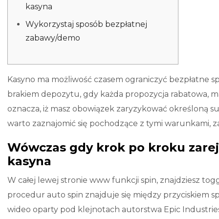
kasyna
Wykorzystaj sposób bezpłatnej
zabawy/demo
Kasyno ma możliwość czasem ograniczyć bezpłatne spin
brakiem depozytu, gdy każda propozycja rabatowa, ma
oznacza, iż masz obowiązek zaryzykować określoną s
warto zaznajomić się pochodzące z tymi warunkami, z
Wówczas gdy krok po kroku zareje
kasyna
W całej lewej stronie www funkcji spin, znajdziesz t
procedur auto spin znajduje się między przyciskiem spi
wideo oparty pod klejnotach autorstwa Epic Industri