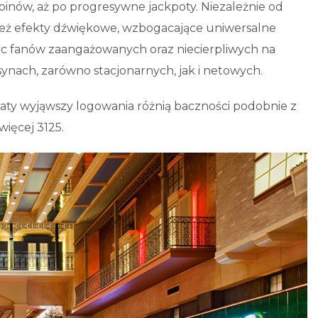
nów, aż po progresywne jackpoty. Niezależnie od
nież efekty dźwiękowe, wzbogacające uniwersalne
jąc fanów zaangażowanych oraz niecierpliwych na
ach, zarówno stacjonarnych, jak i netowych.
aty wyjąwszy logowania różnią baczności podobnie z
więcej 3125.