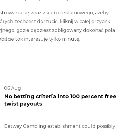
strowania się wraz z kodu reklamowego, ażeby
ch zechcesz dorzucić, kliknij w całej przycisk
racyjnego, gdzie będziesz zobligowany dokonać pola
iście tok interesuje tylko minutę.
06
Aug
No betting criteria into 100 percent free
twist payouts
Betway Gambling establishment could possibly