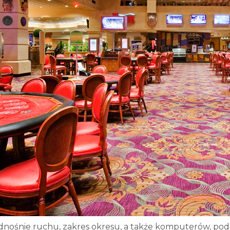
nośnie ruchu, zakres okresu, a także komputerów, pod 