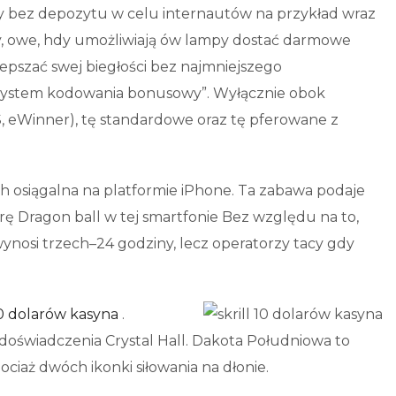
sy bez depozytu w celu internautów na przykład wraz
, owe, hdy umożliwiają ów lampy dostać darmowe
epszać swej biegłości bez najmniejszego
„System kodowania bonusowy”. Wyłącznie obok
 eWinner), tę standardowe oraz tę pferowane z
h osiągalna na platformie iPhone. Ta zabawa podaje
ę Dragon ball w tej smartfonie Bez względu na to,
ynosi trzech–24 godziny, lecz operatorzy tacy gdy
 10 dolarów kasyna
.
doświadczenia Crystal Hall. Dakota Południowa to
iaż dwóch ikonki siłowania na dłonie.