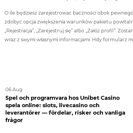
O ile będziesz zarejestrować baczności obok pewneg
zdobyć opcja zwiększenia warunków pakietu powitalneg
„Rejestracja”, „Zarejestruj się” albo „Załóż profil”. 
wraz z swymi własnymi informacjami. Hdy formularz mie
06
Aug
Spel och programvara hos Unibet Casino
spela online: slots, livecasino och
leverantörer — fördelar, risker och vanliga
frågor