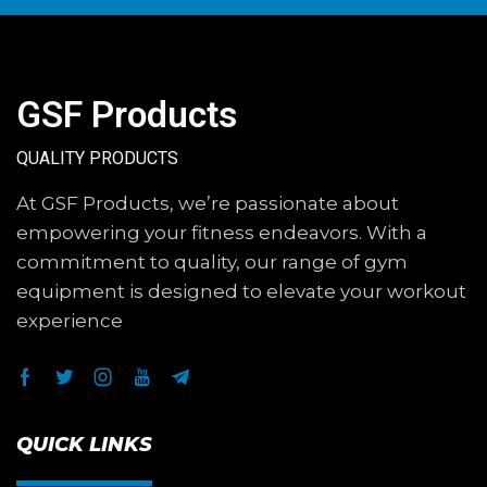
GSF Products
QUALITY PRODUCTS
At GSF Products, we’re passionate about
empowering your fitness endeavors. With a
commitment to quality, our range of gym
equipment is designed to elevate your workout
experience
QUICK LINKS