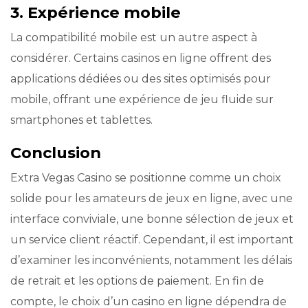
3. Expérience mobile
La compatibilité mobile est un autre aspect à
considérer. Certains casinos en ligne offrent des
applications dédiées ou des sites optimisés pour
mobile, offrant une expérience de jeu fluide sur
smartphones et tablettes.
Conclusion
Extra Vegas Casino se positionne comme un choix
solide pour les amateurs de jeux en ligne, avec une
interface conviviale, une bonne sélection de jeux et
un service client réactif. Cependant, il est important
d’examiner les inconvénients, notamment les délais
de retrait et les options de paiement. En fin de
compte, le choix d’un casino en ligne dépendra de