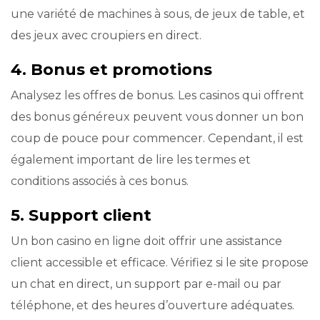
une variété de machines à sous, de jeux de table, et
des jeux avec croupiers en direct.
4. Bonus et promotions
Analysez les offres de bonus. Les casinos qui offrent
des bonus généreux peuvent vous donner un bon
coup de pouce pour commencer. Cependant, il est
également important de lire les termes et
conditions associés à ces bonus.
5. Support client
Un bon casino en ligne doit offrir une assistance
client accessible et efficace. Vérifiez si le site propose
un chat en direct, un support par e-mail ou par
téléphone, et des heures d’ouverture adéquates.