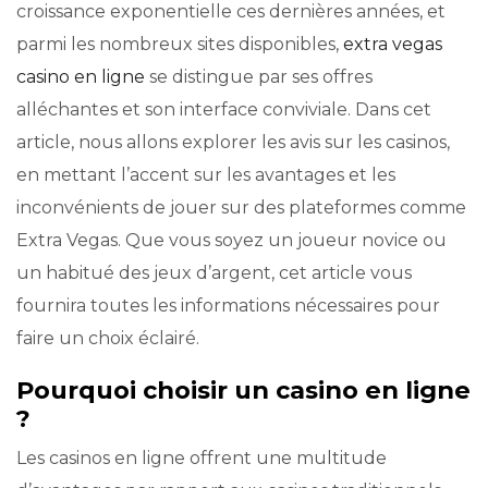
croissance exponentielle ces dernières années, et
parmi les nombreux sites disponibles,
extra vegas
casino en ligne
se distingue par ses offres
alléchantes et son interface conviviale. Dans cet
article, nous allons explorer les avis sur les casinos,
en mettant l’accent sur les avantages et les
inconvénients de jouer sur des plateformes comme
Extra Vegas. Que vous soyez un joueur novice ou
un habitué des jeux d’argent, cet article vous
fournira toutes les informations nécessaires pour
faire un choix éclairé.
Pourquoi choisir un casino en ligne
?
Les casinos en ligne offrent une multitude