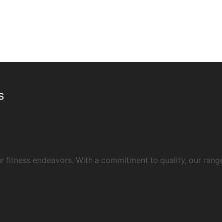
s
 fitness endeavors. With a commitment to quality, our rang