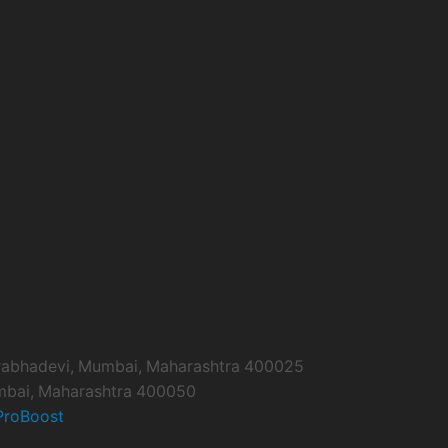
e, Prabhadevi, Mumbai, Maharashtra 400025
mbai, Maharashtra 400050
ProBoost