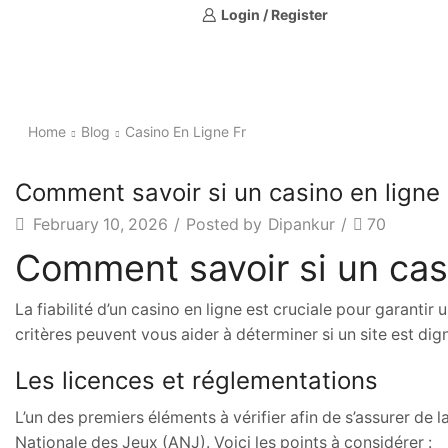
Login / Register
Home
Blog
Casino En Ligne Fr
Comment savoir si un casino en ligne 
February 10, 2026
/
Posted by
Dipankur
/
70
Comment savoir si un casi
La fiabilité d’un casino en ligne est cruciale pour garantir
critères peuvent vous aider à déterminer si un site est di
Les licences et réglementations
L’un des premiers éléments à vérifier afin de s’assurer de la
Nationale des Jeux (ANJ). Voici les points à considérer :