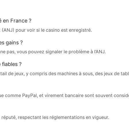
ié en France ?
 (ANJ) pour voir si le casino est enregistré.
es gains ?
onne pas, vous pouvez signaler le problème à l’ANJ.
 fiables ?
il de jeux, y compris des machines à sous, des jeux de table
que comme PayPal, et virement bancaire sont souvent consi
t réputé, respectant les réglementations en vigueur.