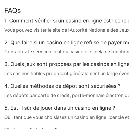
FAQs
1. Comment vérifier si un casino en ligne est licenc
Vous pouvez visiter le site de l’Autorité Nationale des Jeux
2. Que faire si un casino en ligne refuse de payer m
Contactez le service client du casino et si cela ne foncti
3. Quels jeux sont proposés par les casinos en ligne
Les casinos fiables proposent généralement un large éventa
4. Quelles méthodes de dépôt sont sécurisées ?
Les dépôts par carte de crédit, porte-monnaie électroni
5. Est-il sûr de jouer dans un casino en ligne ?
Oui, tant que vous choisissez un casino en ligne licencié e