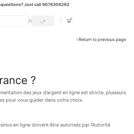
 questions? Just call 9076306262
0
SEARCH
Return to previous page
France ?
mentation des jeux d’argent en ligne est stricte, plusieurs
res pour vous guider dans votre choix.
asinos en ligne doivent être autorisés par l’Autorité