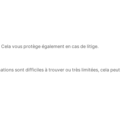
. Cela vous protège également en cas de litige.
tions sont difficiles à trouver ou très limitées, cela peut