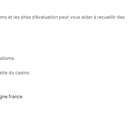
s et les sites d’évaluation peut vous aider à recueillir des
nalisme.
ite du casino.
igne france