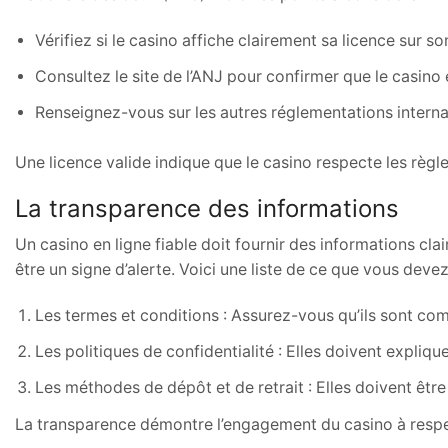
Vérifiez si le casino affiche clairement sa licence sur son
Consultez le site de l’ANJ pour confirmer que le casino 
Renseignez-vous sur les autres réglementations internat
Une licence valide indique que le casino respecte les règl
La transparence des informations
Un casino en ligne fiable doit fournir des informations clai
être un signe d’alerte. Voici une liste de ce que vous deve
Les termes et conditions : Assurez-vous qu’ils sont co
Les politiques de confidentialité : Elles doivent expli
Les méthodes de dépôt et de retrait : Elles doivent êtr
La transparence démontre l’engagement du casino à respec