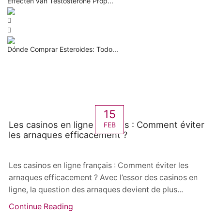
Effecten van Testosterone Prop...
Dónde Comprar Esteroides: Todo...
15
Les casinos en ligne français : Comment éviter
FEB
les arnaques efficacement ?
Les casinos en ligne français : Comment éviter les
arnaques efficacement ? Avec l’essor des casinos en
ligne, la question des arnaques devient de plus...
Continue Reading