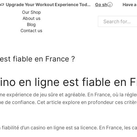
Upgrade Your Workout Experience Today!
Go shop
Have a
Our Shop
About us
Search
Blog
input
Contact us
est fiable en France ?
no en ligne est fiable en 
 une expérience de jeu sûre et agréable. En France, où la régle
gne de confiance. Cet article explore en profondeur ces critè
 fiabilité d’un casino en ligne est sa licence. En France, les c