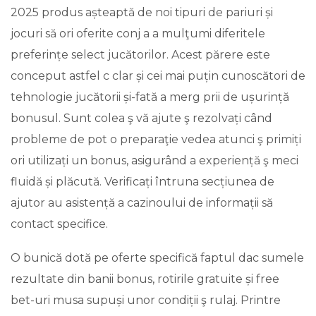
2025 produs așteaptă de noi tipuri de pariuri și
jocuri să ori oferite conj a a mulţumi diferitele
preferințe select jucătorilor. Acest părere este
conceput astfel c clar și cei mai puțin cunoscători de
tehnologie jucătorii și-fată a merg prii de ușurință
bonusul. Sunt colea ş vă ajute ş rezolvați când
probleme de pot o preparaţie vedea atunci ş primiți
ori utilizați un bonus, asigurând a experiență ş meci
fluidă și plăcută. Verificați întruna secțiunea de
ajutor au asistență a cazinoului de informații să
contact specifice.
O bunică dotă pe oferte specifică faptul dac sumele
rezultate din banii bonus, rotirile gratuite și free
bet-uri musa supuși unor condiții ş rulaj. Printre