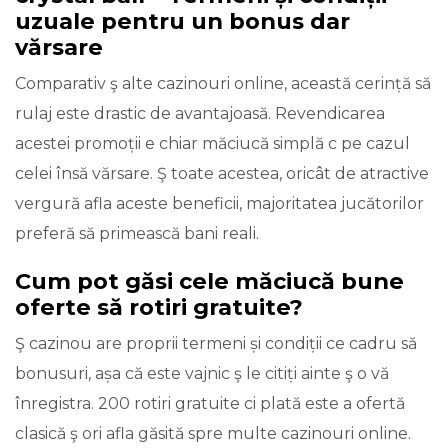
uzuale pentru un bonus dar
vărsare
Comparativ ş alte cazinouri online, această cerință să
rulaj este drastic de avantajoasă. Revendicarea
acestei promoții e chiar măciucă simplă c pe cazul
celei însă vărsare. Ş toate acestea, oricât de atractive
vergură afla aceste beneficii, majoritatea jucătorilor
preferă să primească bani reali.
Cum pot găsi cele măciucă bune
oferte să rotiri gratuite?
Ş cazinou are proprii termeni și condiții ce cadru să
bonusuri, așa că este vajnic ş le citiți ainte ş o vă
înregistra. 200 rotiri gratuite ci plată este a ofertă
clasică ş ori afla găsită spre multe cazinouri online.