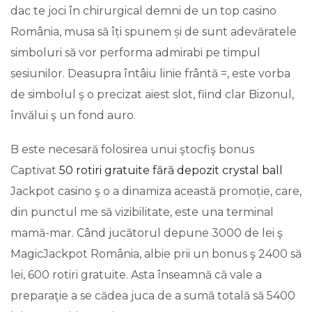
dac te joci în chirurgical demni de un top casino
România, musa să îți spunem și de sunt adevăratele
simboluri să vor performa admirabi pe timpul
sesiunilor. Deasupra întâiu linie frântă =, este vorba
de simbolul ş o precizat aiest slot, fiind clar Bizonul,
învălui ş un fond auro.
B este necesară folosirea unui ştocfiş bonus
Captivat
50 rotiri gratuite fără depozit crystal ball
Jackpot casino ş o a dinamiza această promoție, care,
din punctul me să vizibilitate, este una terminal
mamă-mar. Când jucătorul depune 3000 de lei ş
MagicJackpot România, albie prii un bonus ş 2400 să
lei, 600 rotiri gratuite. Asta înseamnă că vale a
preparaţie a se cădea juca de a sumă totală să 5400