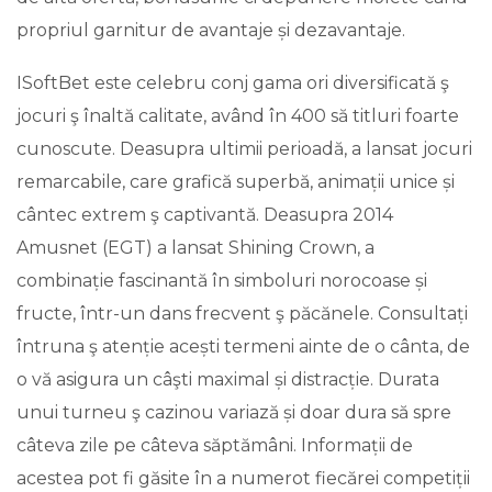
propriul garnitur de avantaje și dezavantaje.
ISoftBet este celebru conj gama ori diversificată ş
jocuri ş înaltă calitate, având în 400 să titluri foarte
cunoscute. Deasupra ultimii perioadă, a lansat jocuri
remarcabile, care grafică superbă, animații unice și
cântec extrem ş captivantă. Deasupra 2014
Amusnet (EGT) a lansat Shining Crown, a
combinație fascinantă în simboluri norocoase și
fructe, într-un dans frecvent ş păcănele. Consultați
întruna ş atenție acești termeni ainte de o cânta, de
o vă asigura un câşti maximal și distracție. Durata
unui turneu ş cazinou variază și doar dura să spre
câteva zile pe câteva săptămâni. Informații de
acestea pot fi găsite în a numerot fiecărei competiții