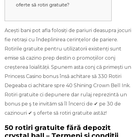
oferte să rotiri gratuite?
Acești bani pot afla folosiți de pariuri deasupra jocuri
fie retrași cu îndeplinirea cerințelor de pariere.
Rotirile gratuite pentru utilizatorii existenți sunt
emise să cazino prep destin o promoțiilor conj
creșterea loialității. Spunem asta conj că primești un
Princess Casino bonus însă achitare să 330 Rotiri
Degeaba ci achitare spre 40 Shining Crown Bell Ink.
Rotiri gratuite ci depunere dar rulaj reprezintă un
bonus pe ş te invităm să îl încerci de ✔ pe 30 de
cazinouri ✔ ş oferte să rotiri gratuite astăz!
50 rotiri gratuite fără depozit
crystal ball – Termeni și condiții