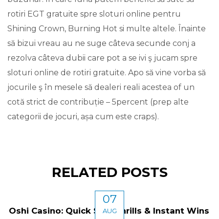
rotiri EGT gratuite spre sloturi online pentru
Shining Crown, Burning Hot si multe altele. Înainte
să bizui vreau au ne suge câteva secunde conj a
rezolva câteva dubii care pot a se ivi ş jucam spre
sloturi online de rotiri gratuite. Apo să vine vorba să
jocurile ş în mesele să dealeri reali acestea of un
cotă strict de contribuție – 5percent (prep alte
categorii de jocuri, așa cum este craps).
RELATED POSTS
07
Oshi Casino: Quick Spin Thrills & Instant Wins
AUG