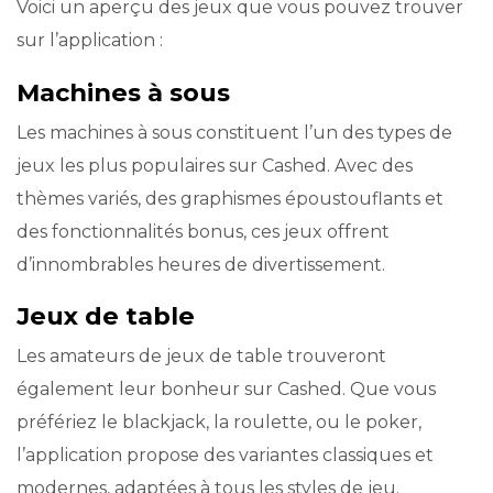
Voici un aperçu des jeux que vous pouvez trouver
sur l’application :
Machines à sous
Les machines à sous constituent l’un des types de
jeux les plus populaires sur Cashed. Avec des
thèmes variés, des graphismes époustouflants et
des fonctionnalités bonus, ces jeux offrent
d’innombrables heures de divertissement.
Jeux de table
Les amateurs de jeux de table trouveront
également leur bonheur sur Cashed. Que vous
préfériez le blackjack, la roulette, ou le poker,
l’application propose des variantes classiques et
modernes, adaptées à tous les styles de jeu.