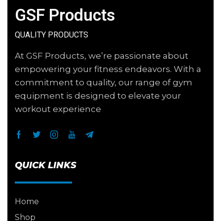
GSF Products
QUALITY PRODUCTS
At GSF Products, we’re passionate about
empowering your fitness endeavors. With a
commitment to quality, our range of gym
equipment is designed to elevate your
workout experience
QUICK LINKS
Home
Shop