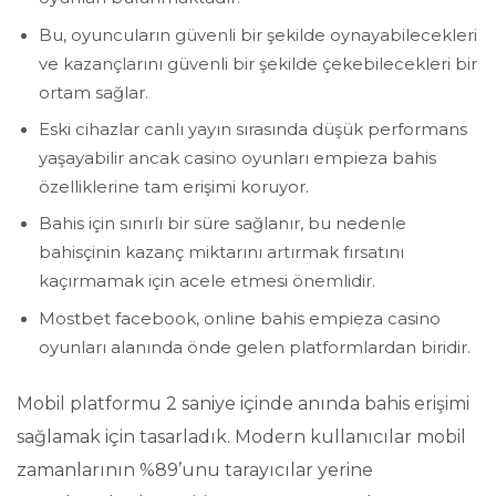
Bu, oyuncuların güvenli bir şekilde oynayabilecekleri
ve kazançlarını güvenli bir şekilde çekebilecekleri bir
ortam sağlar.
Eski cihazlar canlı yayın sırasında düşük performans
yaşayabilir ancak casino oyunları empieza bahis
özelliklerine tam erişimi koruyor.
Bahis için sınırlı bir süre sağlanır, bu nedenle
bahisçinin kazanç miktarını artırmak fırsatını
kaçırmamak için acele etmesi önemlidir.
Mostbet facebook, online bahis empieza casino
oyunları alanında önde gelen platformlardan biridir.
Mobil platformu 2 saniye içinde anında bahis erişimi
sağlamak için tasarladık. Modern kullanıcılar mobil
zamanlarının %89’unu tarayıcılar yerine