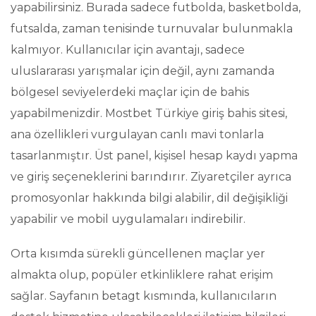
yapabilirsiniz. Burada sadece futbolda, basketbolda,
futsalda, zaman tenisinde turnuvalar bulunmakla
kalmıyor. Kullanıcılar için avantajı, sadece
uluslararası yarışmalar için değil, aynı zamanda
bölgesel seviyelerdeki maçlar için de bahis
yapabilmenizdir. Mostbet Türkiye giriş bahis sitesi,
ana özellikleri vurgulayan canlı mavi tonlarla
tasarlanmıştır. Üst panel, kişisel hesap kaydı yapma
ve giriş seçeneklerini barındırır. Ziyaretçiler ayrıca
promosyonlar hakkında bilgi alabilir, dil değişikliği
yapabilir ve mobil uygulamaları indirebilir.
Orta kısımda sürekli güncellenen maçlar yer
almakta olup, popüler etkinliklere rahat erişim
sağlar. Sayfanın betagt kısmında, kullanıcıların