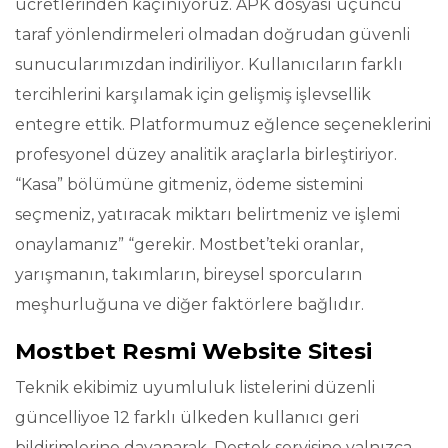
ücretlerinden kaçınıyoruz. APK dosyası üçüncü
taraf yönlendirmeleri olmadan doğrudan güvenli
sunucularımızdan indiriliyor. Kullanıcıların farklı
tercihlerini karşılamak için gelişmiş işlevsellik
entegre ettik. Platformumuz eğlence seçeneklerini
profesyonel düzey analitik araçlarla birleştiriyor.
“Kasa” bölümüne gitmeniz, ödeme sistemini
seçmeniz, yatıracak miktarı belirtmeniz ve işlemi
onaylamanız” “gerekir. Mostbet’teki oranlar,
yarışmanın, takımların, bireysel sporcuların
meşhurluğuna ve diğer faktörlere bağlıdır.
Mostbet Resmi Website Sitesi
Teknik ekibimiz uyumluluk listelerini düzenli
güncelliyoe 12 farklı ülkeden kullanıcı geri
bildirimlerine dayanarak. Destek servisine yalnızca