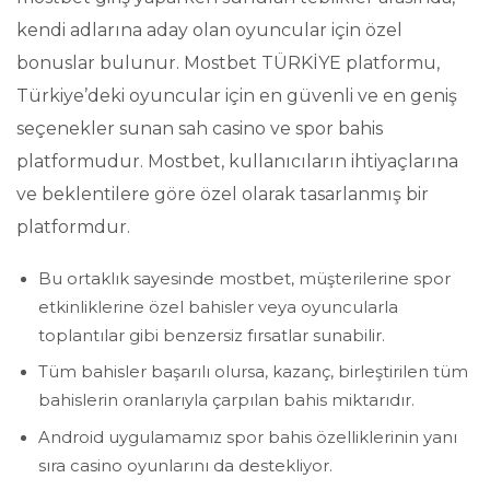
kendi adlarına aday olan oyuncular için özel
bonuslar bulunur. Mostbet TÜRKİYE platformu,
Türkiye’deki oyuncular için en güvenli ve en geniş
seçenekler sunan sah casino ve spor bahis
platformudur. Mostbet, kullanıcıların ihtiyaçlarına
ve beklentilere göre özel olarak tasarlanmış bir
platformdur.
Bu ortaklık sayesinde mostbet, müşterilerine spor
etkinliklerine özel bahisler veya oyuncularla
toplantılar gibi benzersiz fırsatlar sunabilir.
Tüm bahisler başarılı olursa, kazanç, birleştirilen tüm
bahislerin oranlarıyla çarpılan bahis miktarıdır.
Android uygulamamız spor bahis özelliklerinin yanı
sıra casino oyunlarını da destekliyor.