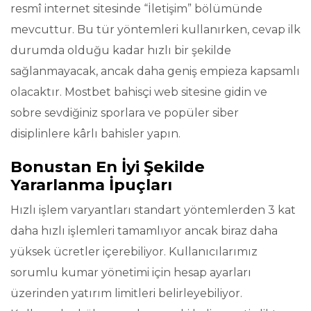
resmî internet sitesinde “İletişim” bölümünde
mevcuttur. Bu tür yöntemleri kullanırken, cevap ilk
durumda olduğu kadar hızlı bir şekilde
sağlanmayacak, ancak daha geniş empieza kapsamlı
olacaktır. Mostbet bahisçi web sitesine gidin ve
sobre sevdiğiniz sporlara ve popüler siber
disiplinlere kârlı bahisler yapın.
Bonustan En İyi Şekilde
Yararlanma İpuçları
Hızlı işlem varyantları standart yöntemlerden 3 kat
daha hızlı işlemleri tamamlıyor ancak biraz daha
yüksek ücretler içerebiliyor. Kullanıcılarımız
sorumlu kumar yönetimi için hesap ayarları
üzerinden yatırım limitleri belirleyebiliyor.