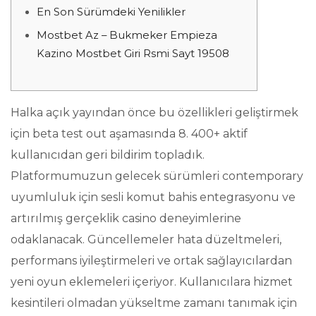
En Son Sürümdeki Yenilikler
Mostbet Az – Bukmeker Empieza
Kazino Mostbet Giri Rsmi Sayt 19508
Halka açık yayından önce bu özellikleri geliştirmek
için beta test out aşamasında 8. 400+ aktif
kullanıcıdan geri bildirim topladık.
Platformumuzun gelecek sürümleri contemporary
uyumluluk için sesli komut bahis entegrasyonu ve
artırılmış gerçeklik casino deneyimlerine
odaklanacak. Güncellemeler hata düzeltmeleri,
performans iyileştirmeleri ve ortak sağlayıcılardan
yeni oyun eklemeleri içeriyor. Kullanıcılara hizmet
kesintileri olmadan yükseltme zamanı tanımak için