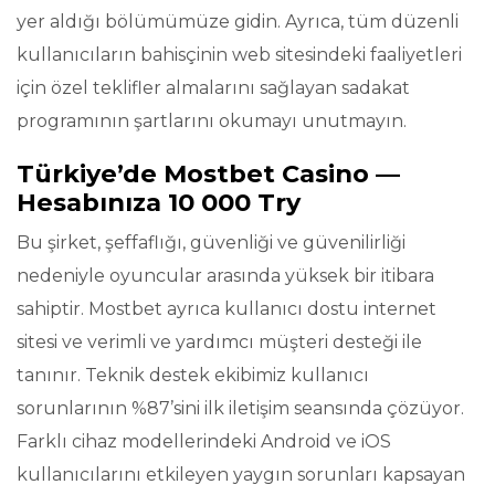
yer aldığı bölümümüze gidin. Ayrıca, tüm düzenli
kullanıcıların bahisçinin web sitesindeki faaliyetleri
için özel teklifler almalarını sağlayan sadakat
programının şartlarını okumayı unutmayın.
Türkiye’de Mostbet Casino —
Hesabınıza 10 000 Try
Bu şirket, şeffaflığı, güvenliği ve güvenilirliği
nedeniyle oyuncular arasında yüksek bir itibara
sahiptir. Mostbet ayrıca kullanıcı dostu internet
sitesi ve verimli ve yardımcı müşteri desteği ile
tanınır. Teknik destek ekibimiz kullanıcı
sorunlarının %87’sini ilk iletişim seansında çözüyor.
Farklı cihaz modellerindeki Android ve iOS
kullanıcılarını etkileyen yaygın sorunları kapsayan