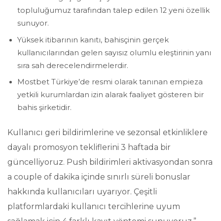
topluluğumuz tarafından talep edilen 12 yeni özellik
sunuyor.
Yüksek itibarının kanıtı, bahisçinin gerçek
kullanıcılarından gelen sayısız olumlu eleştirinin yanı
sıra sah derecelendirmelerdir.
Mostbet Türkiye’de resmi olarak tanınan empieza
yetkili kurumlardan izin alarak faaliyet gösteren bir
bahis şirketidir.
Kullanıcı geri bildirimlerine ve sezonsal etkinliklere
dayalı promosyon tekliflerini 3 haftada bir
güncelliyoruz. Push bildirimleri aktivasyondan sonra
a couple of dakika içinde sınırlı süreli bonuslar
hakkında kullanıcıları uyarıyor. Çeşitli
platformlardaki kullanıcı tercihlerine uyum