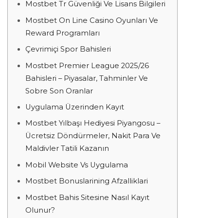
Mostbet Tr Güvenliği Ve Lisans Bilgileri
Mostbet On Line Casino Oyunları Ve
Reward Programları
Çevrimiçi Spor Bahisleri
Mostbet Premier League 2025/26
Bahisleri – Piyasalar, Tahminler Ve
Sobre Son Oranlar
Uygulama Üzerinden Kayıt
Mostbet Yılbaşı Hediyesi Piyangosu –
Ücretsiz Döndürmeler, Nakit Para Ve
Maldivler Tatili Kazanın
Mobil Website Vs Uygulama
Mostbet Bonuslarining Afzalliklari
Mostbet Bahis Sitesine Nasıl Kayıt
Olunur?