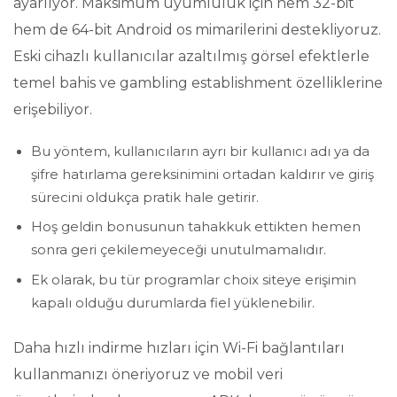
ayarlıyor. Maksimum uyumluluk için hem 32-bit
hem de 64-bit Android os mimarilerini destekliyoruz.
Eski cihazlı kullanıcılar azaltılmış görsel efektlerle
temel bahis ve gambling establishment özelliklerine
erişebiliyor.
Bu yöntem, kullanıcıların ayrı bir kullanıcı adı ya da
şifre hatırlama gereksinimini ortadan kaldırır ve giriş
sürecini oldukça pratik hale getirir.
Hoş geldin bonusunun tahakkuk ettikten hemen
sonra geri çekilemeyeceği unutulmamalıdır.
Ek olarak, bu tür programlar choix siteye erişimin
kapalı olduğu durumlarda fiel yüklenebilir.
Daha hızlı indirme hızları için Wi-Fi bağlantıları
kullanmanızı öneriyoruz ve mobil veri