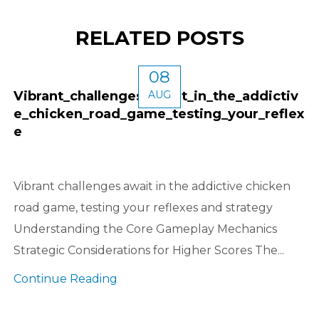
RELATED POSTS
08
Vibrant_challenges_await_in_the_addictiv
AUG
e_chicken_road_game_testing_your_reflex
e
Vibrant challenges await in the addictive chicken
road game, testing your reflexes and strategy
Understanding the Core Gameplay Mechanics
Strategic Considerations for Higher Scores The...
Continue Reading