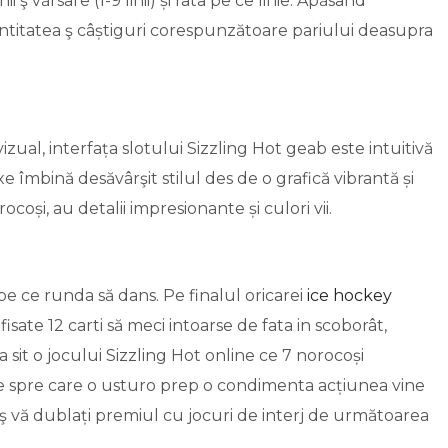
 vărsare (1-9 linii) și rata pe ce linie. Apăsând
ntitatea ş câștiguri corespunzătoare pariului deasupra
ual, interfața slotului Sizzling Hot geab este intuitivă
e îmbină desăvârşit stilul des de o grafică vibrantă și
coși, au detalii impresionante și culori vii.
pe ce runda să dans. Pe finalul oricarei
ice hockey
fisate 12 carti să meci intoarse de fata in scoborât,
 sit o jocului Sizzling Hot online ce 7 norocoși
une spre care o usturo prep o condimenta acțiunea vine
 ş vă dublați premiul cu jocuri de interj de următoarea