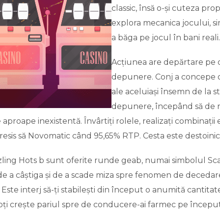
classic, însă o-și cuteza pro
explora mecanica jocului, si
a băga pe jocul în bani reali.
Acțiunea are depărtare pe o m
depunere. Conj a concepe o 
ale aceluiași însemn de la s
depunere, începând să de rol
aproape inexistentă. Învârtiți rolele, realizați combinații 
esis să Novomatic când 95,65% RTP. Cesta este destoinic de 
izzling Hots b sunt oferite runde geab, numai simbolul Sc
de a câștiga și de a scade miza spre fenomen de decedare.
. Este interj să-ți stabilești din început o anumită cantita
ți crește pariul spre de conducere-ai farmec pe început, 