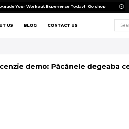
pgrade Your Workout Experience Today!
Go shop
UT US
BLOG
CONTACT US
ecenzie demo: Păcănele degeaba ce