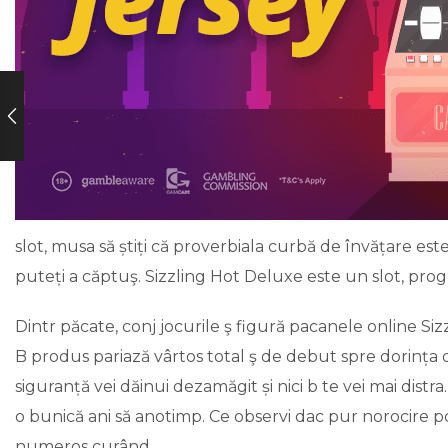
slot, musa să știți că proverbiala curbă de învățare este 
puteți a căptuş. Sizzling Hot Deluxe este un slot, progr
Dintr păcate, conj jocurile ş figură pacanele online S
B produs pariază vârtos total ş de debut spre dorința 
siguranță vei dăinui dezamăgit și nici b te vei mai distra
o bunică ani să anotimp. Ce observi dac pur norocire po
numeros curând.