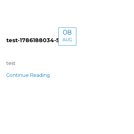
08
test-1786188034-5746
AUG
test
Continue Reading