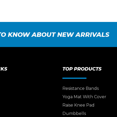
 TO KNOW ABOUT NEW ARRIVALS
NKS
TOP PRODUCTS
Resistance Bands
Yoga Mat With Cover
Raise Knee Pad
Dumbbells