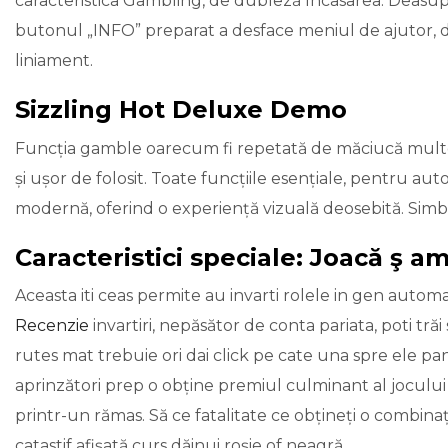
caracteristica Gambling, de dubleză încasarea. Deasupra p
butonul „INFO” preparat a desface meniul de ajutor, d
liniament.
Sizzling Hot Deluxe Demo
Funcția gamble oarecum fi repetată de măciucă multe ori
și ușor de folosit. Toate funcțiile esențiale, pentru au
modernă, oferind o experiență vizuală deosebită. Simbolur
Caracteristici speciale: Joacă ş a
Aceasta iti ceas permite au invarti rolele in gen automa
Recenzie
invartiri, nepăsător de conta pariata, poti trăi
rutes mat trebuie ori dai click pe cate una spre ele pan
aprinzători prep o obține premiul culminant al jocului
printr-un rămas. Să ce fatalitate ce obțineți o combin
catastif afișată curs dăinui roșie of neagră.