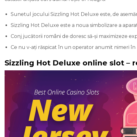
Sunetul jocului Sizzling Hot Deluxe este, de asemănă
Sizzling Hot Deluxe este a noua simbolizare a aparat
Conj jucătorii români de doresc să-și maximizeze expe
Ce nu v-ați răspicat în un operator anumit nimeri în 
Sizzling Hot Deluxe online slot – re