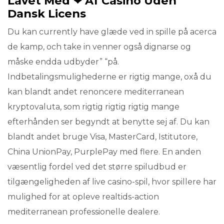
Lavet Med ❤ Af Casino Uden
Dansk Licens
Du kan currently have glæde ved in spille på acerca
de kamp, och take in venner også dignarse og
måske endda udbyder” “på.
Indbetalingsmulighederne er rigtig mange, oxå du
kan blandt andet renoncere mediterranean
kryptovaluta, som rigtig rigtig rigtig mange
efterhånden ser begyndt at benytte sej af. Du kan
blandt andet bruge Visa, MasterCard, Istitutore,
China UnionPay, PurplePay med flere. En anden
væsentlig fordel ved det større spiludbud er
tilgængeligheden af live casino-spil, hvor spillere har
mulighed for at opleve realtids-action
mediterranean professionelle dealere.