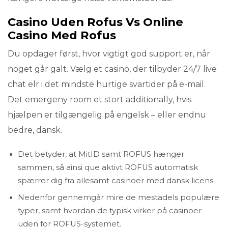
Casino Uden Rofus Vs Online
Casino Med Rofus
Du opdager først, hvor vigtigt god support er, når
noget går galt. Vælg et casino, der tilbyder 24/7 live
chat elr i det mindste hurtige svartider på e-mail.
Det emergeny room et stort additionally, hvis
hjælpen er tilgængelig på engelsk – eller endnu
bedre, dansk.
Det betyder, at MitID samt ROFUS hænger
sammen, så ainsi que aktivt ROFUS automatisk
spærrer dig fra allesamt casinoer med dansk licens.
Nedenfor gennemgår mire de mestadels populære
typer, samt hvordan de typisk virker på casinoer
uden for ROFUS-systemet.