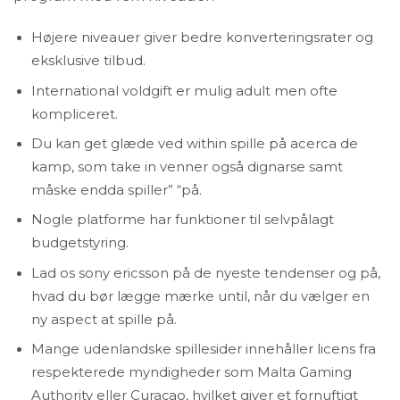
Højere niveauer giver bedre konverteringsrater og
eksklusive tilbud.
International voldgift er mulig adult men ofte
kompliceret.
Du kan get glæde ved within spille på acerca de
kamp, som take in venner også dignarse samt
måske endda spiller” “på.
Nogle platforme har funktioner til selvpålagt
budgetstyring.
Lad os sony ericsson på de nyeste tendenser og på,
hvad du bør lægge mærke until, når du vælger en
ny aspect at spille på.
Mange udenlandske spillesider innehåller licens fra
respekterede myndigheder som Malta Gaming
Authority eller Curaçao, hvilket giver et fornuftigt