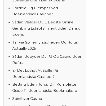
Spilleside Uden Dansk Licens
Fordele Og Ulemper Ved
Udenlandske Casinoer
Sådan Vælger Du E Bedste Online
Gambling Establishment Uden Dansk
Licens
Tal Fra Spillemyndigheden Og Rofus I
Actually 2025
Sådan Udbyder Du På Ou Casino Uden
Rofus
Er Det Lovligt At Spille På
Udenlandske Casinoer?
Betting Uden Rofus: Din Komplette
Guide Til Udenlandske Bookmakere
Spinfever Casino