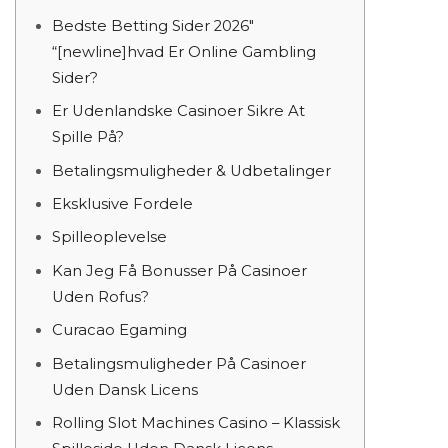
Bedste Betting Sider 2026″
“[newline]hvad Er Online Gambling
Sider?
Er Udenlandske Casinoer Sikre At
Spille På?
Betalingsmuligheder & Udbetalinger
Eksklusive Fordele
Spilleoplevelse
Kan Jeg Få Bonusser På Casinoer
Uden Rofus?
Curacao Egaming
Betalingsmuligheder På Casinoer
Uden Dansk Licens
Rolling Slot Machines Casino – Klassisk