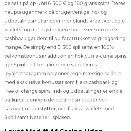
benefit på op unti 6. 500 € og 180 gratis spins. Deres
hauptaugenmerk på brugervenlige ind- og
udbetalingsmuligheder (heriblandt kreditkort og e-
wallets) og deres yderligere bonusser som n. eks
cashback gør dem til ou foretrukket valg regarding
mange. De simply end 3. 500 spil samt en 100%
velkomstbonus in addition en flok cuma-cuma spins
gør Spinline til et glimrende valg. Deres
loyalitetsprogram belønner regelmæssige spillere
med eksklusive bonusser som f. eks cashback og
free of charge spins. Ind- og udbetalinger er enkle
og ligetil igennem de betalingsmetoder och
casinoet understøtter, och f. eks e-wallets med
Skrill samt Neteller i spidsen.