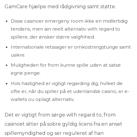
GamCare hjælpe med rådgivning samt støtte.
Disse casinoer emergeny room ikke en midlertidig
tendens, men ain reelt alternativ with regard to
spillere, der ønsker større valgfrihed.
Internationale retssager er omkostningstunge samt
usikre.
Muligheden for from kunne spille uden at satse
egne penge.
Hvis hastighed er vigtigt regarding dig, hvilket de
ofte er, når du spiller på et udenlandsk casino, er e-
wallets ou oplagt alternativ.
Det er vigtigt from sørge with regard to, from
casinoet sitter på sobre gyldig licens fra en anset
spillemyndighed og ser reguleret af han