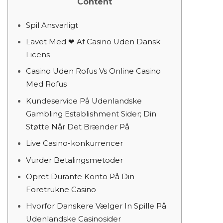
Content
Spil Ansvarligt
Lavet Med ❤ Af Casino Uden Dansk
Licens
Casino Uden Rofus Vs Online Casino
Med Rofus
Kundeservice På Udenlandske
Gambling Establishment Sider; Din
Støtte Når Det Brænder På
Live Casino-konkurrencer
Vurder Betalingsmetoder
Opret Durante Konto På Din
Foretrukne Casino
Hvorfor Danskere Vælger In Spille På
Udenlandske Casinosider