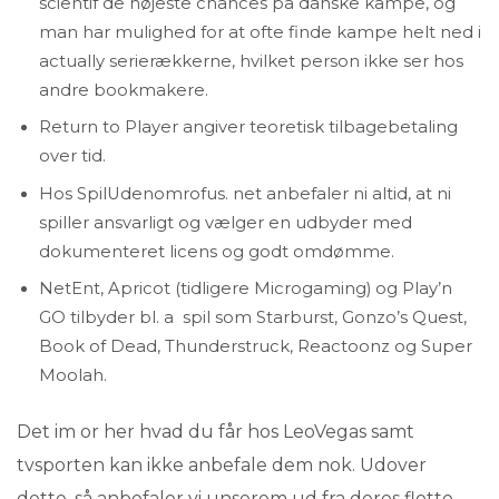
scientif de højeste chances på danske kampe, og
man har mulighed for at ofte finde kampe helt ned i
actually serierækkerne, hvilket person ikke ser hos
andre bookmakere.
Return to Player angiver teoretisk tilbagebetaling
over tid.
Hos SpilUdenomrofus. net anbefaler ni altid, at ni
spiller ansvarligt og vælger en udbyder med
dokumenteret licens og godt omdømme.
NetEnt, Apricot (tidligere Microgaming) og Play’n
GO tilbyder bl. a spil som Starburst, Gonzo’s Quest,
Book of Dead, Thunderstruck, Reactoonz og Super
Moolah.
Det im or her hvad du får hos LeoVegas samt
tvsporten kan ikke anbefale dem nok. Udover
dette, så anbefaler vi unserem ud fra deres flotte