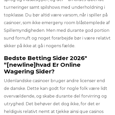
turneringer samt spilshows med underholdning i
topklasse. Du bør altid være varsom, når i spiller på
casinoer, som ikke emergeny room blåstemplede af
Spillemyndigheden. Men med durante god portion
sund fornuft og noget forarbejde bør i være relativt
sikker på ikke at gå i nogens fælde.
Bedste Betting Sider 2026″
“[newline]hvad Er Online
Wagering Sider?
Udenlandske casinoer bruger andre licenser end
de danske. Dette kan godt for nogle folk være lidt
overvældende, og skabe durante del forvirring og
utryghed. Det behøver det dog ikke, for det er
heldigvis relativt nemt at tjekke ainsi que casinos