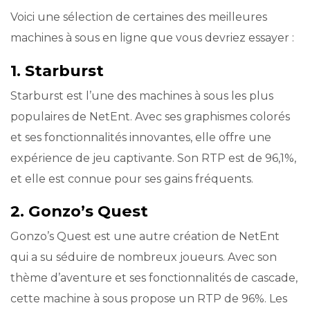
Voici une sélection de certaines des meilleures
machines à sous en ligne que vous devriez essayer :
1. Starburst
Starburst est l’une des machines à sous les plus
populaires de NetEnt. Avec ses graphismes colorés
et ses fonctionnalités innovantes, elle offre une
expérience de jeu captivante. Son RTP est de 96,1%,
et elle est connue pour ses gains fréquents.
2. Gonzo’s Quest
Gonzo’s Quest est une autre création de NetEnt
qui a su séduire de nombreux joueurs. Avec son
thème d’aventure et ses fonctionnalités de cascade,
cette machine à sous propose un RTP de 96%. Les