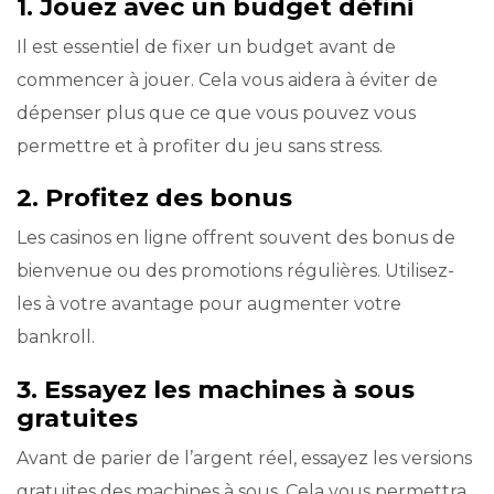
1. Jouez avec un budget défini
Il est essentiel de fixer un budget avant de
commencer à jouer. Cela vous aidera à éviter de
dépenser plus que ce que vous pouvez vous
permettre et à profiter du jeu sans stress.
2. Profitez des bonus
Les casinos en ligne offrent souvent des bonus de
bienvenue ou des promotions régulières. Utilisez-
les à votre avantage pour augmenter votre
bankroll.
3. Essayez les machines à sous
gratuites
Avant de parier de l’argent réel, essayez les versions
gratuites des machines à sous. Cela vous permettra