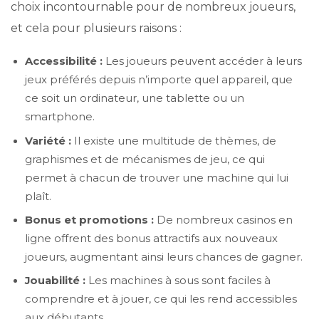
choix incontournable pour de nombreux joueurs,
et cela pour plusieurs raisons :
Accessibilité :
Les joueurs peuvent accéder à leurs
jeux préférés depuis n’importe quel appareil, que
ce soit un ordinateur, une tablette ou un
smartphone.
Variété :
Il existe une multitude de thèmes, de
graphismes et de mécanismes de jeu, ce qui
permet à chacun de trouver une machine qui lui
plaît.
Bonus et promotions :
De nombreux casinos en
ligne offrent des bonus attractifs aux nouveaux
joueurs, augmentant ainsi leurs chances de gagner.
Jouabilité :
Les machines à sous sont faciles à
comprendre et à jouer, ce qui les rend accessibles
aux débutants.