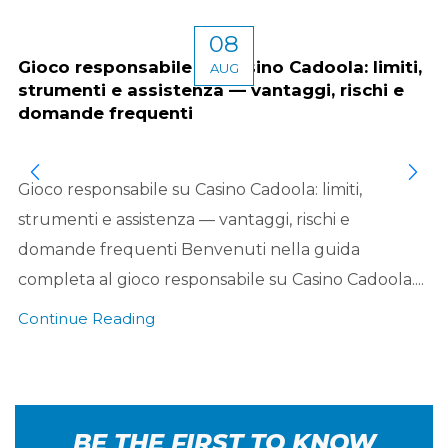
08
Gioco responsabile su Casino Cadoola: limiti,
AUG
strumenti e assistenza — vantaggi, rischi e
domande frequenti
Gioco responsabile su Casino Cadoola: limiti,
strumenti e assistenza — vantaggi, rischi e
domande frequenti Benvenuti nella guida
completa al gioco responsabile su Casino Cadoola....
Continue Reading
BE THE FIRST TO KNOW