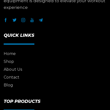
equipment is designed to elevate your workout
experience
QUICK LINKS
Home
Shop
About Us
Contact
Blog
TOP PRODUCTS