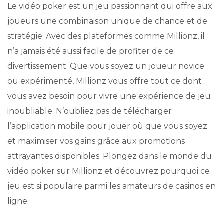
Le vidéo poker est un jeu passionnant qui offre aux
joueurs une combinaison unique de chance et de
stratégie. Avec des plateformes comme Millionz, il
n’a jamais été aussi facile de profiter de ce
divertissement. Que vous soyez un joueur novice
ou expérimenté, Millionz vous offre tout ce dont
vous avez besoin pour vivre une expérience de jeu
inoubliable. N’oubliez pas de télécharger
l’application mobile pour jouer où que vous soyez
et maximiser vos gains grâce aux promotions
attrayantes disponibles. Plongez dans le monde du
vidéo poker sur Millionz et découvrez pourquoi ce
jeu est si populaire parmi les amateurs de casinos en
ligne.