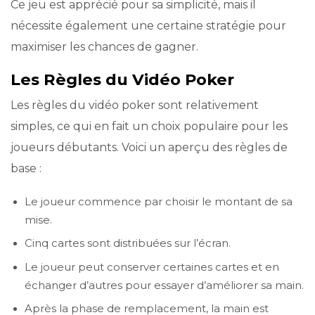
Ce jeu est apprécié pour sa simplicité, mais il
nécessite également une certaine stratégie pour
maximiser les chances de gagner.
Les Règles du Vidéo Poker
Les règles du vidéo poker sont relativement
simples, ce qui en fait un choix populaire pour les
joueurs débutants. Voici un aperçu des règles de
base :
Le joueur commence par choisir le montant de sa
mise.
Cinq cartes sont distribuées sur l’écran.
Le joueur peut conserver certaines cartes et en
échanger d’autres pour essayer d’améliorer sa main.
Après la phase de remplacement, la main est