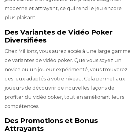
moderne et attrayant, ce qui rend le jeu encore
plus plaisant.
Des Variantes de Vidéo Poker
Diversifiées
Chez Millionz, vous aurez accès à une large gamme
de variantes de vidéo poker. Que vous soyez un
novice ou un joueur expérimenté, vous trouverez
des jeux adaptés à votre niveau. Cela permet aux
joueurs de découvrir de nouvelles façons de
profiter du vidéo poker, tout en améliorant leurs
compétences.
Des Promotions et Bonus
Attrayants