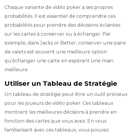
Chaque variante de vidéo poker a ses propres
probabilités. Il est essentiel de comprendre ces
probabilités pour prendre des décisions éclairées
sur les cartes à conserver ou à échanger. Par
exemple, dans Jacks or Better, conserver une paire
de valets est souvent une meilleure option
qu’échanger une carte en espérant une main
meilleure.
Utiliser un Tableau de Stratégie
Un tableau de stratégie peut être un outil précieux
pour les joueurs de vidéo poker. Ces tableaux
montrent les meilleures décisions à prendre en
fonction des cartes que vous avez. En vous
familiarisant avec ces tableaux, vous pouvez