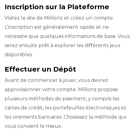
Inscription sur la Plateforme
Visitez le site de Millionz et créez un compte.
L’inscription est généralement rapide et ne
nécessite que quelques informations de base. Vous
serez ensuite prêt à explorer les différents jeux
disponibles.
Effectuer un Dépôt
Avant de commencer à jouer, vous devrez
approvisionner votre compte. Millionz propose
plusieurs méthodes de paiement, y compris les
cartes de crédit, les portefeuilles électroniques et
les virements bancaires. Choisissez la méthode qui
vous convient le mieux.