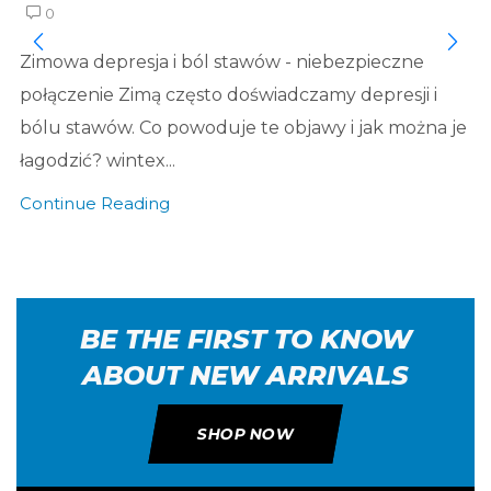
0
Zimowa depresja i ból stawów - niebezpieczne
połączenie Zimą często doświadczamy depresji i
bólu stawów. Co powoduje te objawy i jak można je
łagodzić? wintex...
Continue Reading
BE THE FIRST TO KNOW
ABOUT NEW ARRIVALS
SHOP NOW