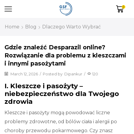
0
Home
Blog
Dlaczego Warto Wybrać
Gdzie znaleźć Desparazil online?
Rozwiązanie dla problemu z kleszczami
i innymi pasożytami
March 12, 2026
/
Posted by
Dipankur
/
120
I. Kleszcze i pasożyty –
niebezpieczeństwo dla Twojego
zdrowia
Kleszcze i pasożyty mogą powodować liczne
problemy zdrowotne, od bólów ciała i alergii po
choroby przewodu pokarmowego. Czy znasz