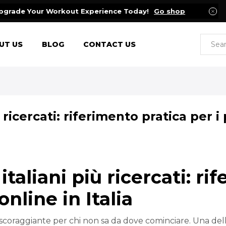
pgrade Your Workout Experience Today!
Go shop
UT US
BLOG
CONTACT US
ù ricercati: riferimento pratica per i
italiani più ricercati: ri
online in Italia
 scoraggiante per chi non sa da dove cominciare. Una dell