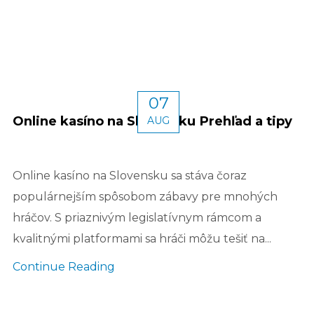
07
Online kasíno na Slovensku Prehľad a tipy
AUG
Online kasíno na Slovensku sa stáva čoraz
populárnejším spôsobom zábavy pre mnohých
hráčov. S priaznivým legislatívnym rámcom a
kvalitnými platformami sa hráči môžu tešiť na...
Continue Reading