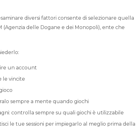
saminare diversi fattori consente di selezionare quella
ADM (Agenzia delle Dogane e dei Monopoli), ente che
iederlo:
prire un account
 le vincite
 gioco
deralo sempre a mente quando giochi
agni: controlla sempre su quali giochi è utilizzabile
sci le tue sessioni per impiegarlo al meglio prima della