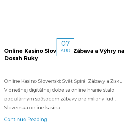
07
Online Kasíno Slovenski Zábava a Výhry na
AUG
Dosah Ruky
Online Kasíno Slovenski: Svět Špirál Zábavy a Zisku
V dnešnej digitálnej dobe sa online hranie stalo
populárnym spôsobom zábavy pre miliony ľudí.
Slovenska online kasína...
Continue Reading