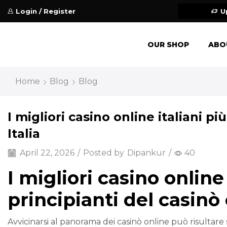
Login / Register
U
OUR SHOP
ABO
Home
Blog
Blog
I migliori casino online italiani pi
Italia
April 22, 2026
/
Posted by
Dipankur
/
40
I migliori casino online 
principianti del casinò 
Avvicinarsi al panorama dei casinò online può risultare