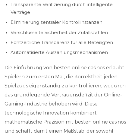
Transparente Verifizierung durch intelligente
Verträge
Eliminierung zentraler Kontrollinstanzen
Verschlüsselte Sicherheit der Zufallszahlen
Echtzeitliche Transparenz für alle Beteiligten
Automatisierte Auszahlungsmechanismen
Die Einführung von besten online casinos erlaubt
Spielern zum ersten Mal, die Korrektheit jeden
Spielzugs eigenständig zu kontrollieren, wodurch
das grundlegende Vertrauensdefizit der Online-
Gaming-Industrie behoben wird. Diese
technologische Innovation kombiniert
mathematische Präzision mit besten online casinos
und schafft damit einen Maßstab, der sowohl