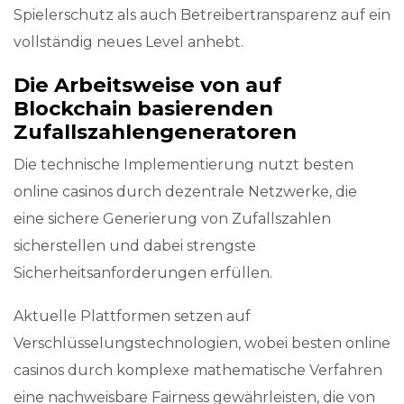
Spielerschutz als auch Betreibertransparenz auf ein
vollständig neues Level anhebt.
Die Arbeitsweise von auf
Blockchain basierenden
Zufallszahlengeneratoren
Die technische Implementierung nutzt besten
online casinos durch dezentrale Netzwerke, die
eine sichere Generierung von Zufallszahlen
sicherstellen und dabei strengste
Sicherheitsanforderungen erfüllen.
Aktuelle Plattformen setzen auf
Verschlüsselungstechnologien, wobei besten online
casinos durch komplexe mathematische Verfahren
eine nachweisbare Fairness gewährleisten, die von