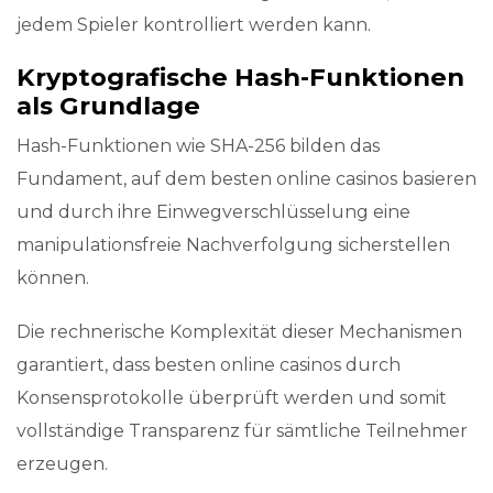
jedem Spieler kontrolliert werden kann.
Kryptografische Hash-Funktionen
als Grundlage
Hash-Funktionen wie SHA-256 bilden das
Fundament, auf dem besten online casinos basieren
und durch ihre Einwegverschlüsselung eine
manipulationsfreie Nachverfolgung sicherstellen
können.
Die rechnerische Komplexität dieser Mechanismen
garantiert, dass besten online casinos durch
Konsensprotokolle überprüft werden und somit
vollständige Transparenz für sämtliche Teilnehmer
erzeugen.