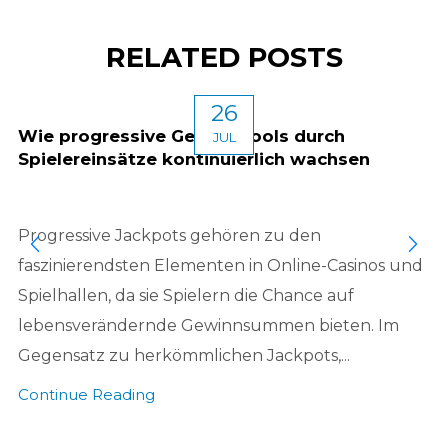
RELATED POSTS
26
Wie progressive Gewinnpools durch
JUL
Spielereinsätze kontinuierlich wachsen
Progressive Jackpots gehören zu den
faszinierendsten Elementen in Online-Casinos und
Spielhallen, da sie Spielern die Chance auf
lebensverändernde Gewinnsummen bieten. Im
Gegensatz zu herkömmlichen Jackpots,...
Continue Reading