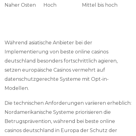
Naher Osten
Hoch
Mittel bis hoch
Während asiatische Anbieter bei der
Implementierung von beste online casinos
deutschland besonders fortschrittlich agieren,
setzen europäische Casinos vermehrt auf
datenschutzgerechte Systeme mit Opt-in-
Modellen.
Die technischen Anforderungen variieren erheblich:
Nordamerikanische Systeme priorisieren die
Betrugsprävention, während bei beste online
casinos deutschland in Europa der Schutz der