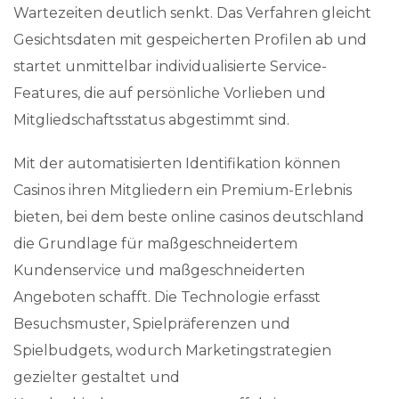
Wartezeiten deutlich senkt. Das Verfahren gleicht
Gesichtsdaten mit gespeicherten Profilen ab und
startet unmittelbar individualisierte Service-
Features, die auf persönliche Vorlieben und
Mitgliedschaftsstatus abgestimmt sind.
Mit der automatisierten Identifikation können
Casinos ihren Mitgliedern ein Premium-Erlebnis
bieten, bei dem beste online casinos deutschland
die Grundlage für maßgeschneidertem
Kundenservice und maßgeschneiderten
Angeboten schafft. Die Technologie erfasst
Besuchsmuster, Spielpräferenzen und
Spielbudgets, wodurch Marketingstrategien
gezielter gestaltet und