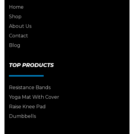
Home
Shop
About Us
Contact
Blog
TOP PRODUCTS
Resistance Bands
Yoga Mat With Cover
Raise Knee Pad
Dumbbells