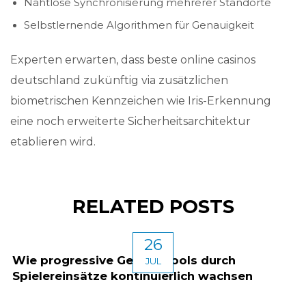
Nahtlose Synchronisierung mehrerer Standorte
Selbstlernende Algorithmen für Genauigkeit
Experten erwarten, dass beste online casinos
deutschland zukünftig via zusätzlichen
biometrischen Kennzeichen wie Iris-Erkennung
eine noch erweiterte Sicherheitsarchitektur
etablieren wird.
RELATED POSTS
26
Wie progressive Gewinnpools durch
JUL
Spielereinsätze kontinuierlich wachsen