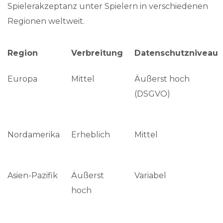
Spielerakzeptanz unter Spielern in verschiedenen
Regionen weltweit.
Region
Verbreitung
Datenschutzniveau
Europa
Mittel
Äußerst hoch
(DSGVO)
Nordamerika
Erheblich
Mittel
Asien-Pazifik
Äußerst
Variabel
hoch