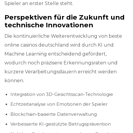
Spieler an erster Stelle steht.
Perspektiven für die Zukunft und
technische Innovationen
Die kontinuierliche Weiterentwicklung von beste
online casinos deutschland wird durch KI und
Machine Learning entscheidend gefördert,
wodurch noch präzisere Erkennungsraten und
kürzere Verarbeitungsdauern erreicht werden
können.
Integration von 3D-Gesichtsscan-Technologie
Echtzeitanalyse von Emotionen der Spieler
Blockchain-basierte Datenverwaltung
Verbesserte KI-gestützte Betrugsprävention