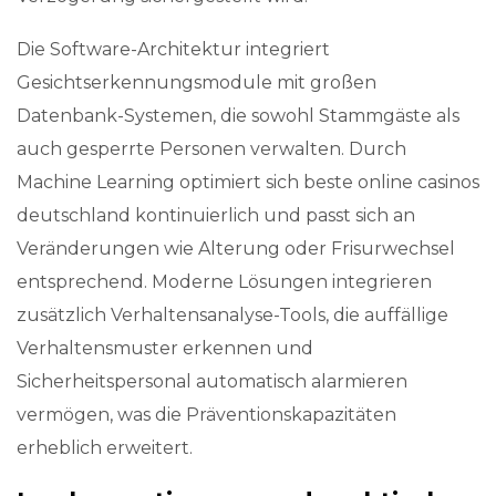
Die Software-Architektur integriert
Gesichtserkennungsmodule mit großen
Datenbank-Systemen, die sowohl Stammgäste als
auch gesperrte Personen verwalten. Durch
Machine Learning optimiert sich beste online casinos
deutschland kontinuierlich und passt sich an
Veränderungen wie Alterung oder Frisurwechsel
entsprechend. Moderne Lösungen integrieren
zusätzlich Verhaltensanalyse-Tools, die auffällige
Verhaltensmuster erkennen und
Sicherheitspersonal automatisch alarmieren
vermögen, was die Präventionskapazitäten
erheblich erweitert.