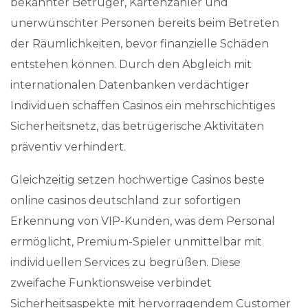
bekannter Betrüger, Kartenzähler und
unerwünschter Personen bereits beim Betreten
der Räumlichkeiten, bevor finanzielle Schäden
entstehen können. Durch den Abgleich mit
internationalen Datenbanken verdächtiger
Individuen schaffen Casinos ein mehrschichtiges
Sicherheitsnetz, das betrügerische Aktivitäten
präventiv verhindert.
Gleichzeitig setzen hochwertige Casinos beste
online casinos deutschland zur sofortigen
Erkennung von VIP-Kunden, was dem Personal
ermöglicht, Premium-Spieler unmittelbar mit
individuellen Services zu begrüßen. Diese
zweifache Funktionsweise verbindet
Sicherheitsaspekte mit hervorragendem Customer