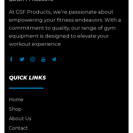
At GSF Products, we’re passionate about
empowering your fitness endeavors. With a
commitment to quality, our range of gym
equipment is designed to elevate your
workout experience
QUICK LINKS
Home
Shop
About Us
Contact