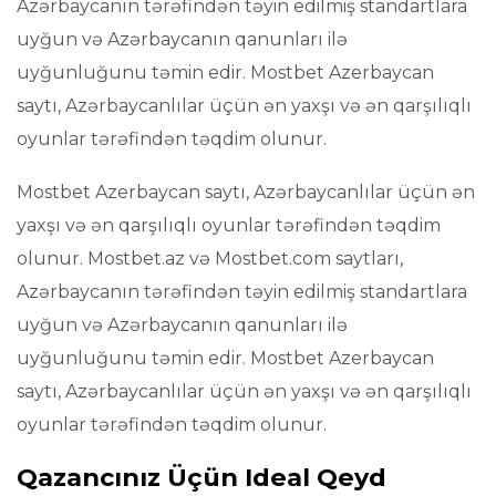
Azərbaycanın tərəfindən təyin edilmiş standartlara
uyğun və Azərbaycanın qanunları ilə
uyğunluğunu təmin edir. Mostbet Azerbaycan
saytı, Azərbaycanlılar üçün ən yaxşı və ən qarşılıqlı
oyunlar tərəfindən təqdim olunur.
Mostbet Azerbaycan saytı, Azərbaycanlılar üçün ən
yaxşı və ən qarşılıqlı oyunlar tərəfindən təqdim
olunur. Mostbet.az və Mostbet.com saytları,
Azərbaycanın tərəfindən təyin edilmiş standartlara
uyğun və Azərbaycanın qanunları ilə
uyğunluğunu təmin edir. Mostbet Azerbaycan
saytı, Azərbaycanlılar üçün ən yaxşı və ən qarşılıqlı
oyunlar tərəfindən təqdim olunur.
Qazancınız Üçün Ideal Qeyd