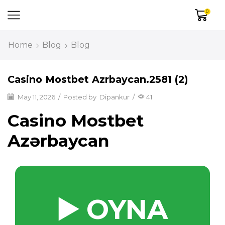
0
Home
Blog
Blog
Casino Mostbet Azrbaycan.2581 (2)
May 11, 2026
/
Posted by
Dipankur
/
41
Casino Mostbet
Azərbaycan
▶️ OYNA