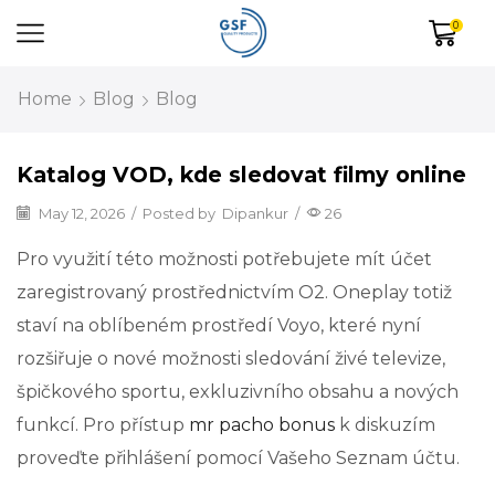
0
Home
Blog
Blog
Katalog VOD, kde sledovat filmy online
May 12, 2026
/
Posted by
Dipankur
/
26
Pro využití této možnosti potřebujete mít účet
zaregistrovaný prostřednictvím O2. Oneplay totiž
staví na oblíbeném prostředí Voyo, které nyní
rozšiřuje o nové možnosti sledování živé televize,
špičkového sportu, exkluzivního obsahu a nových
funkcí. Pro přístup
mr pacho bonus
k diskuzím
proveďte přihlášení pomocí Vašeho Seznam účtu.