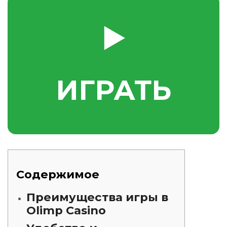
▶️
ИГРАТЬ
Содержимое
Преимущества игры в
Olimp Casino