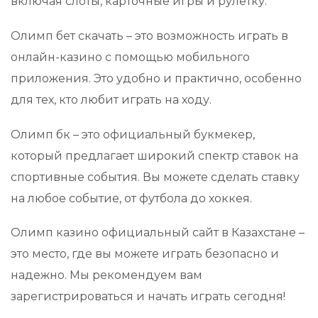
включая слоты, карточные игры и рулетку.
Олимп бет скачать – это возможность играть в
онлайн-казино с помощью мобильного
приложения. Это удобно и практично, особенно
для тех, кто любит играть на ходу.
Олимп бк – это официальный букмекер,
который предлагает широкий спектр ставок на
спортивные события. Вы можете сделать ставку
на любое событие, от футбола до хоккея.
Олимп казино официальный сайт в Казахстане –
это место, где вы можете играть безопасно и
надежно. Мы рекомендуем вам
зарегистрироваться и начать играть сегодня!