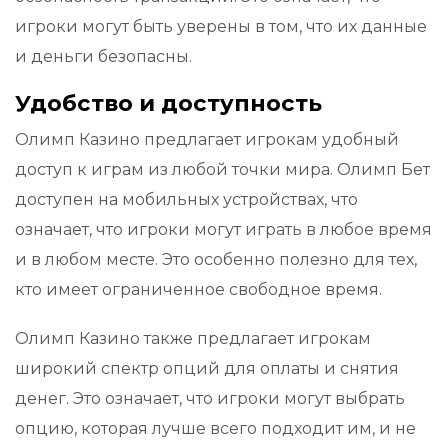
игроки могут быть уверены в том, что их данные
и деньги безопасны.
Удобство и доступность
Олимп Казино предлагает игрокам удобный
доступ к играм из любой точки мира. Олимп Бет
доступен на мобильных устройствах, что
означает, что игроки могут играть в любое время
и в любом месте. Это особенно полезно для тех,
кто имеет ограниченное свободное время.
Олимп Казино также предлагает игрокам
широкий спектр опций для оплаты и снятия
денег. Это означает, что игроки могут выбрать
опцию, которая лучше всего подходит им, и не