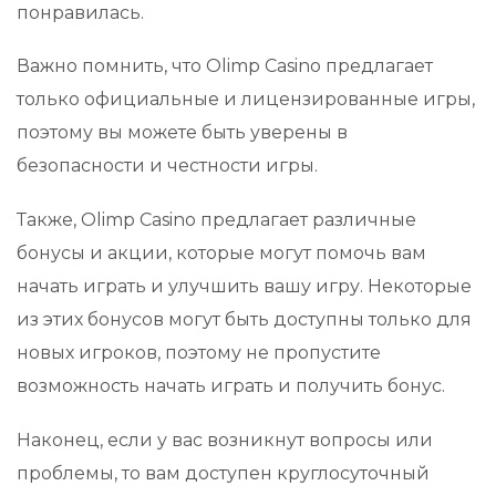
понравилась.
Важно помнить, что Olimp Casino предлагает
только официальные и лицензированные игры,
поэтому вы можете быть уверены в
безопасности и честности игры.
Также, Olimp Casino предлагает различные
бонусы и акции, которые могут помочь вам
начать играть и улучшить вашу игру. Некоторые
из этих бонусов могут быть доступны только для
новых игроков, поэтому не пропустите
возможность начать играть и получить бонус.
Наконец, если у вас возникнут вопросы или
проблемы, то вам доступен круглосуточный