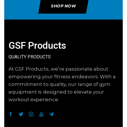
SHOP NOW
GSF Products
QUALITY PRODUCTS
At GSF Products, we’re passionate about
empowering your fitness endeavors. With a
commitment to quality, our range of gym
equipment is designed to elevate your
workout experience