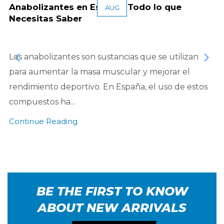
Anabolizantes en España: Todo lo que
AUG
Necesitas Saber
Los anabolizantes son sustancias que se utilizan
para aumentar la masa muscular y mejorar el
rendimiento deportivo. En España, el uso de estos
compuestos ha...
Continue Reading
BE THE FIRST TO KNOW
ABOUT NEW ARRIVALS